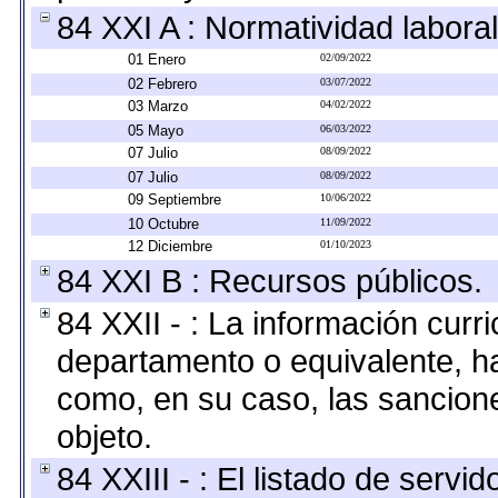
84 XXI A : Normatividad laboral
01 Enero
02/09/2022
02 Febrero
03/07/2022
03 Marzo
04/02/2022
05 Mayo
06/03/2022
07 Julio
08/09/2022
07 Julio
08/09/2022
09 Septiembre
10/06/2022
10 Octubre
11/09/2022
12 Diciembre
01/10/2023
84 XXI B : Recursos públicos.
84 XXII - : La información curri
departamento o equivalente, hast
como, en su caso, las sancion
objeto.
84 XXIII - : El listado de serv