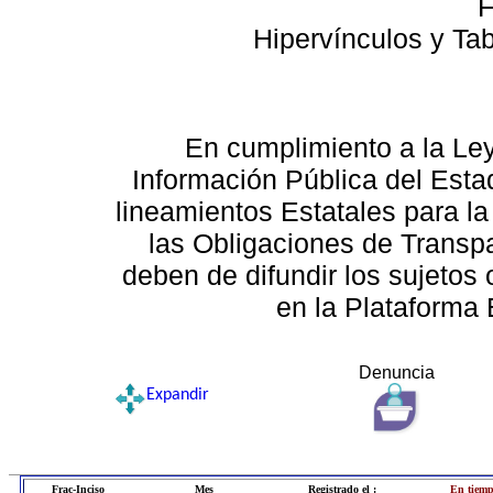
F
Hipervínculos y Ta
En cumplimiento a la Le
Información Pública del Esta
lineamientos Estatales para la
las Obligaciones de Transp
deben de difundir los sujetos 
en la Plataforma 
Denuncia
Expandir
Frac-Inciso
Mes
Registrado el :
En tiemp