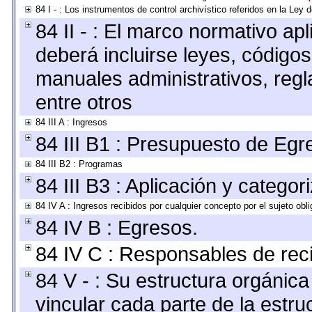
84 I - : Los instrumentos de control archivístico referidos en la Ley
84 II - : El marco normativo apl
deberá incluirse leyes, código
manuales administrativos, regla
entre otros
84 III A : Ingresos
84 III B1 : Presupuesto de Egr
84 III B2 : Programas
84 III B3 : Aplicación y catego
84 IV A : Ingresos recibidos por cualquier concepto por el sujeto obl
84 IV B : Egresos.
84 IV C : Responsables de recib
84 V - : Su estructura orgánic
vincular cada parte de la estruc