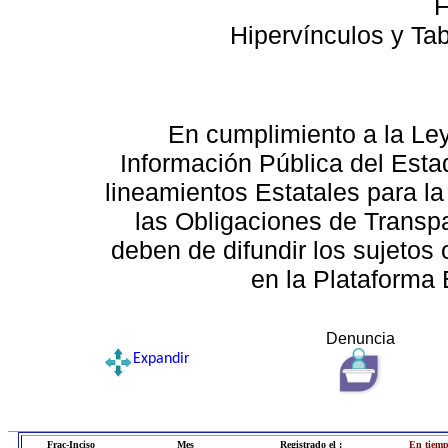
F
Hipervínculos y Ta
En cumplimiento a la Le
Información Pública del Esta
lineamientos Estatales para la
las Obligaciones de Transp
deben de difundir los sujetos 
en la Plataforma 
Denuncia
Expandir
Frac-Inciso
Mes
Registrado el :
En tiemp