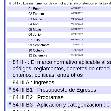
84 I - : Los instrumentos de control archivístico referidos en la Ley
01 Enero
02/01/2022
02 Febrero
03/01/2022
03 Marzo
04/02/2022
04 Abril
05/06/2022
05 Mayo
06/01/2022
06 Junio
07/05/2022
07 Julio
08/01/2022
09 Septiembre
10/05/2022
10 Octubre
11/08/2022
12 Diciembre
01/03/2023
84 II - : El marco normativo aplicable al 
códigos, reglamentos, decretos de creaci
criterios, políticas, entre otros
84 III A : Ingresos
84 III B1 : Presupuesto de Egresos
84 III B2 : Programas
84 III B3 : Aplicación y categorización de