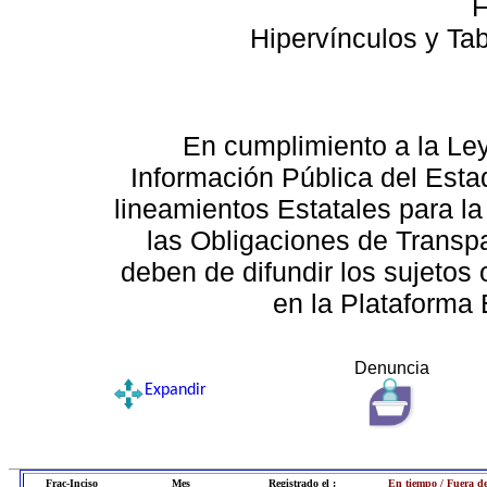
F
Hipervínculos y Ta
En cumplimiento a la Le
Información Pública del Esta
lineamientos Estatales para la
las Obligaciones de Transp
deben de difundir los sujetos 
en la Plataforma 
Denuncia
Expandir
Frac-Inciso
Mes
Registrado el :
En tiempo / Fuera d