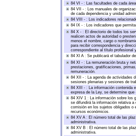
84 VI - : Las facultades de cada área
84 VII - : Los manuales de organizac
de cada dependencia y unidad adminis
84 VIII - : Los indicadores relacion
84 IX - : Los indicadores que permita
84 X - : El directorio de todos los s
realicen actos de autoridad o presten
menos el nombre, cargo o nombramient
para recibir correspondencia y direcc
correspondiente al título profesional
84 XI A : Se publicará el tabulador d
84 XI - : La remuneración bruta y ne
prestaciones, gratificaciones, prima
remuneración.
84 XII - : La agenda de actividades d
sesiones plenarias y sesiones de tra
84 XIII - : La información contenida
expresa de la Ley, se determine que 
84 XIV 1 : La información sobre los
se difundirá la información relativa
comisión en los sujetos obligados o 
recursos económicos.
84 XV A : El número total de las plaz
administrativa.
84 XV B : El número total de las plaz
administrativa.