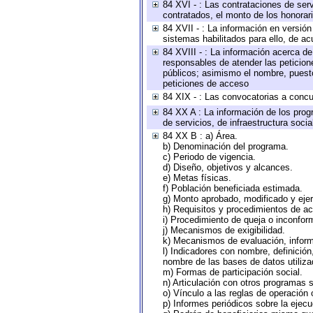
84 XVI - : Las contrataciones de serv
contratados, el monto de los honorari
84 XVII - : La información en versión
sistemas habilitados para ello, de ac
84 XVIII - : La información acerca de
responsables de atender las peticion
públicos; asimismo el nombre, puesto,
peticiones de acceso
84 XIX - : Las convocatorias a concu
84 XX A : La información de los prog
de servicios, de infraestructura socia
84 XX B : a) Área.
b) Denominación del programa.
c) Periodo de vigencia.
d) Diseño, objetivos y alcances.
e) Metas físicas.
f) Población beneficiada estimada.
g) Monto aprobado, modificado y eje
h) Requisitos y procedimientos de a
i) Procedimiento de queja o inconfor
j) Mecanismos de exigibilidad.
k) Mecanismos de evaluación, infor
l) Indicadores con nombre, definició
nombre de las bases de datos utiliza
m) Formas de participación social.
n) Articulación con otros programas s
o) Vínculo a las reglas de operación
p) Informes periódicos sobre la ejecu