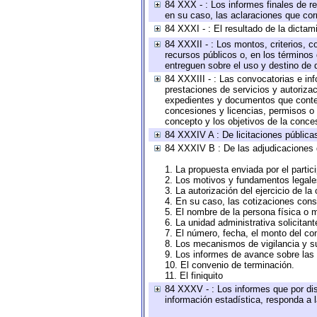
84 XXX - : Los informes finales de re
en su caso, las aclaraciones que co
84 XXXI - : El resultado de la dictam
84 XXXII - : Los montos, criterios, c
recursos públicos o, en los términos
entreguen sobre el uso y destino de 
84 XXXIII - : Las convocatorias e in
prestaciones de servicios y autoriza
expedientes y documentos que conten
concesiones y licencias, permisos o a
concepto y los objetivos de la conces
84 XXXIV A : De licitaciones públicas
84 XXXIV B : De las adjudicaciones 
1. La propuesta enviada por el partic
2. Los motivos y fundamentos legales
3. La autorización del ejercicio de la
4. En su caso, las cotizaciones con
5. El nombre de la persona física o 
6. La unidad administrativa solicitan
7. El número, fecha, el monto del con
8. Los mecanismos de vigilancia y s
9. Los informes de avance sobre las 
10. El convenio de terminación.
11. El finiquito
84 XXXV - : Los informes que por dis
información estadística, responda a 