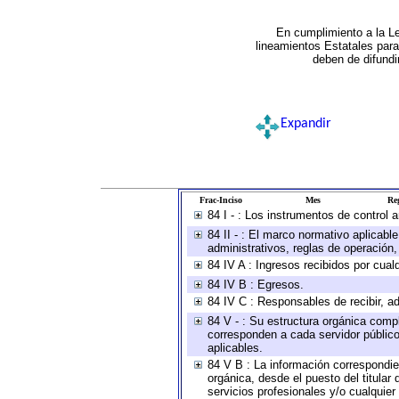
En cumplimiento a la L
lineamientos Estatales par
deben de difundi
Expandir
Frac-Inciso
Mes
Reg
84 I - : Los instrumentos de control 
84 II - : El marco normativo aplicabl
administrativos, reglas de operación, c
84 IV A : Ingresos recibidos por cual
84 IV B : Egresos.
84 IV C : Responsables de recibir, ad
84 V - : Su estructura orgánica compl
corresponden a cada servidor público
aplicables.
84 V B : La información correspondien
orgánica, desde el puesto del titular
servicios profesionales y/o cualquier 