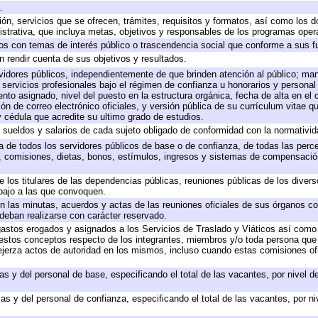
.
ión, servicios que se ofrecen, trámites, requisitos y formatos, así como los
trativa, que incluya metas, objetivos y responsables de los programas operat
ados con temas de interés público o trascendencia social que conforme a sus f
n rendir cuenta de sus objetivos y resultados.
ervidores públicos, independientemente de que brinden atención al público; ma
 servicios profesionales bajo el régimen de confianza u honorarios y personal d
o asignado, nivel del puesto en la estructura orgánica, fecha de alta en el c
ión de correo electrónico oficiales, y versión pública de su currículum vitae q
 y cédula que acredite su ultimo grado de estudios.
e sueldos y salarios de cada sujeto obligado de conformidad con la normativid
ta de todos los servidores públicos de base o de confianza, de todas las perc
s, comisiones, dietas, bonos, estímulos, ingresos y sistemas de compensación
e los titulares de las dependencias públicas, reuniones públicas de los diver
bajo a las que convoquen.
 en las minutas, acuerdos y actas de las reuniones oficiales de sus órganos co
deban realizarse con carácter reservado.
 gastos erogados y asignados a los Servicios de Traslado y Viáticos así com
 a estos conceptos respecto de los integrantes, miembros y/o toda persona q
ejerza actos de autoridad en los mismos, incluso cuando estas comisiones ofi
as y del personal de base, especificando el total de las vacantes, por nivel 
as y del personal de confianza, especificando el total de las vacantes, por n