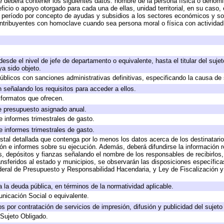
e deberá contener los siguientes datos: nombre de la persona física o denomi
eficio o apoyo otorgado para cada una de ellas, unidad territorial, en su caso
período por concepto de ayudas y subsidios a los sectores económicos y soci
 contribuyentes con homoclave cuando sea persona moral o física con actividad
 desde el nivel de jefe de departamento o equivalente, hasta el titular del suj
a sido objeto.
 públicos con sanciones administrativas definitivas, especificando la causa de 
 señalando los requisitos para acceder a ellos.
y formatos que ofrecen.
e presupuesto asignado anual.
e informes trimestrales de gasto.
e informes trimestrales de gasto.
stal detallada que contenga por lo menos los datos acerca de los destinatario
 e informes sobre su ejecución. Además, deberá difundirse la información re
, depósitos y fianzas señalando el nombre de los responsables de recibirlos, 
ransferidos al estado y municipios, se observarán las disposiciones específic
eral de Presupuesto y Responsabilidad Hacendaria, y Ley de Fiscalización y
 a la deuda pública, en términos de la normatividad aplicable.
icación Social o equivalente.
 por contratación de servicios de impresión, difusión y publicidad del sujeto
 Sujeto Obligado.