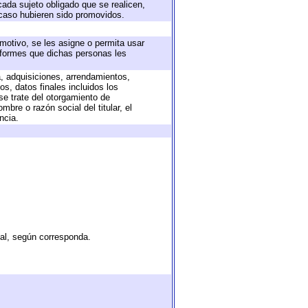
cada sujeto obligado que se realicen,
 caso hubieren sido promovidos.
 motivo, se les asigne o permita usar
informes que dichas personas les
a, adquisiciones, arrendamientos,
s, datos finales incluidos los
e trate del otorgamiento de
bre o razón social del titular, el
ncia.
tal, según corresponda.