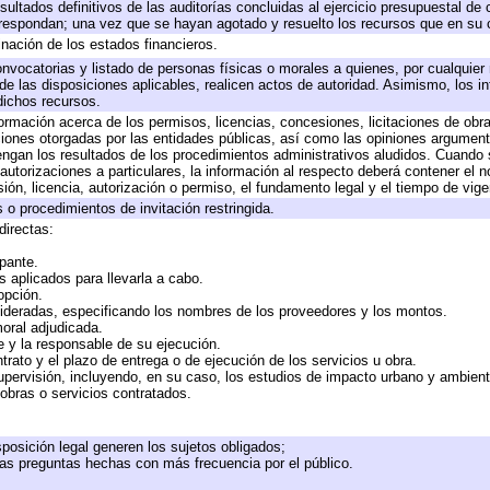
sultados definitivos de las auditorías concluidas al ejercicio presupuestal de 
rrespondan; una vez que se hayan agotado y resuelto los recursos que en su
inación de los estados financieros.
onvocatorias y listado de personas físicas o morales a quienes, por cualquier
 de las disposiciones aplicables, realicen actos de autoridad. Asimismo, los 
dichos recursos.
formación acerca de los permisos, licencias, concesiones, licitaciones de obr
ciones otorgadas por las entidades públicas, así como las opiniones argumento
gan los resultados de los procedimientos administrativos aludidos. Cuando s
utorizaciones a particulares, la información al respecto deberá contener el nom
ión, licencia, autorización o permiso, el fundamento legal y el tiempo de vige
 o procedimientos de invitación restringida.
directas:
ipante.
 aplicados para llevarla a cabo.
 opción.
sideradas, especificando los nombres de los proveedores y los montos.
moral adjudicada.
te y la responsable de su ejecución.
trato y el plazo de entrega o de ejecución de los servicios u obra.
upervisión, incluyendo, en su caso, los estudios de impacto urbano y ambien
obras o servicios contratados.
posición legal generen los sujetos obligados;
las preguntas hechas con más frecuencia por el público.