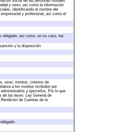
nación social de las personas morales
, edad y sexo, así como la información
ales, identificando el nombre del
 empresarial y profesional, así como el
eto obligado; así como, en su caso, las
sanción y la disposición.
s, usos, montos, criterios de
lativa a los montos recibidos por
administrarlos y ejercerlos. Por lo que
as de las leyes: Ley General de
 Rendición de Cuentas de la
 obligado.