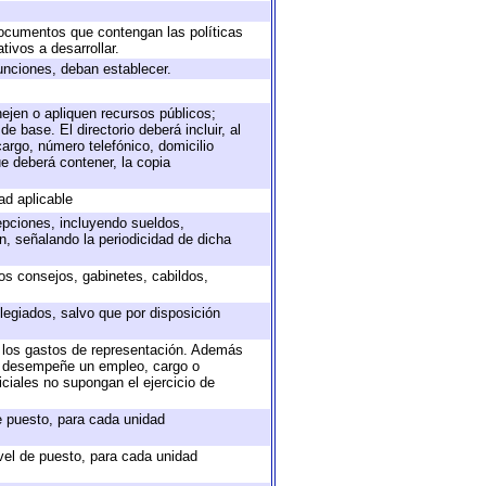
 documentos que contengan las políticas
ivos a desarrollar.
unciones, deban establecer.
nejen o apliquen recursos públicos;
e base. El directorio deberá incluir, al
argo, número telefónico, domicilio
ue deberá contener, la copia
ad aplicable
epciones, incluyendo sueldos,
, señalando la periodicidad de dicha
sos consejos, gabinetes, cabildos,
legiados, salvo que por disposición
o los gastos de representación. Además
ue desempeñe un empleo, cargo o
ciales no supongan el ejercicio de
de puesto, para cada unidad
ivel de puesto, para cada unidad