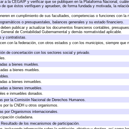
ar a la CEGAIP y verificar que se publiquen en la Plataforma Nacional, cuále
to de que éstos verifiquen y aprueben, de forma fundada y motivada, la relaci
eneren en cumplimiento de sus facultades, competencias o funciones con la 
ogramáticos o presupuestales, balances generales y su estado financiero.
deben publicar y actualizar los documentos financieros contables, presupues
y General de Contabilidad Gubernamental y demás normatividad aplicable.
 y contratistas.
cen con la federación, con otros estados y con los municipios, siempre que 
ión de concertación con los sectores social y privado.
les.
icadas a bienes muebles.
icadas a bienes muebles.
ebles.
icadas a bienes inmuebles.
icadas a bienes inmuebles.
bles e inmuebles donados.
as por la Comisión Nacional de Derechos Humanos.
os por la CNDH u otros organismos.
as por Organismos internacionales.
cipación ciudadana.
, Resultado de los mecanismos de participación.
, incluyendo información sobre la población, objetivo y destino, así como lo