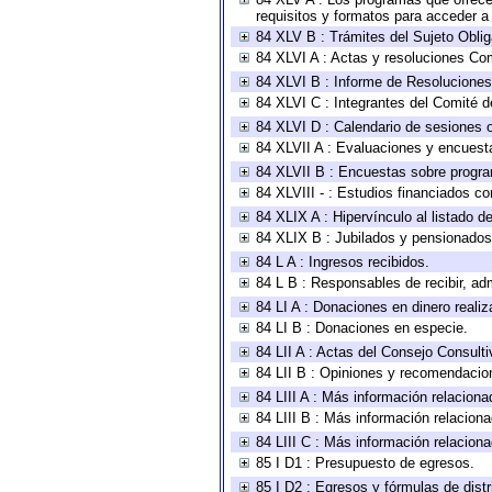
requisitos y formatos para acceder 
84 XLV B : Trámites del Sujeto Obli
84 XLVI A : Actas y resoluciones Co
84 XLVI B : Informe de Resoluciones
84 XLVI C : Integrantes del Comité d
84 XLVI D : Calendario de sesiones o
84 XLVII A : Evaluaciones y encuest
84 XLVII B : Encuestas sobre progr
84 XLVIII - : Estudios financiados co
84 XLIX A : Hipervínculo al listado d
84 XLIX B : Jubilados y pensionados
84 L A : Ingresos recibidos.
84 L B : Responsables de recibir, adm
84 LI A : Donaciones en dinero realiz
84 LI B : Donaciones en especie.
84 LII A : Actas del Consejo Consulti
84 LII B : Opiniones y recomendacio
84 LIII A : Más información relaciona
84 LIII B : Más información relacion
84 LIII C : Más información relacion
85 I D1 : Presupuesto de egresos.
85 I D2 : Egresos y fórmulas de distr