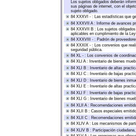
Los sujetos obligados deberán inform
sus páginas de internet, con el obje
sujeto obligado.
84 XXXVI - : Las estadísticas que g
84 XXXVII A : Informe de avances pr
84 XXXVII B : Los sujetos obligados 
aplicables en cumplimiento de la Le
84 XXXVIII - : Padrón de proveedores
84 XXXIX - : Los convenios que reali
seguridad pública.
84 XL - : Los convenios de coordinac
84 XLI A : Inventario de bienes mueb
84 XLI B : Inventario de altas pract
84 XLI C : Inventario de bajas pract
84 XLI D : Inventario de bienes inmu
84 XLI E : Inventario de altas pract
84 XLI F : Inventario de bajas pract
84 XLI G : Inventario de bienes mue
84 XLII A : Recomendaciones emitid
84 XLII B : Casos especiales emitid
84 XLII C : Recomendaciones emitid
84 XLIV A : Los mecanismos de parti
84 XLIV B : Participación ciudadana
84 XLV A : Los programas que ofrecen