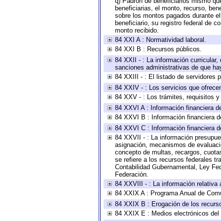
q) Padrón de beneficiarios mismo qu
beneficiarias, el monto, recurso, ben
sobre los montos pagados durante el 
beneficiario, su registro federal de
monto recibido.
84 XXI A : Normatividad laboral.
84 XXI B : Recursos públicos.
84 XXII - : La información curricular,
sanciones administrativas de que hay
84 XXIII - : El listado de servidores
84 XXIV - : Los servicios que ofrecen
84 XXV - : Los trámites, requisitos 
84 XXVI A : Información financiera d
84 XXVI B : Información financiera d
84 XXVI C : Información financiera d
84 XXVII - : La información presupue
asignación, mecanismos de evaluación
concepto de multas, recargos, cuotas
se refiere a los recursos federales t
Contabilidad Gubernamental, Ley Fed
Federación.
84 XXVIII - : La información relativa
84 XXIX A : Programa Anual de Comun
84 XXIX B : Erogación de los recursos
84 XXIX E : Medios electrónicos del