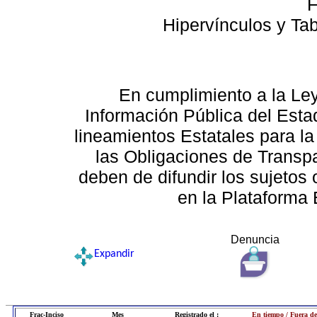
F
Hipervínculos y Ta
En cumplimiento a la Le
Información Pública del Esta
lineamientos Estatales para la
las Obligaciones de Transp
deben de difundir los sujetos 
en la Plataforma 
Denuncia
Expandir
Frac-Inciso
Mes
Registrado el :
En tiempo / Fuera de