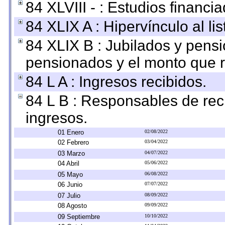
84 XLVIII - : Estudios financi
84 XLIX A : Hipervínculo al l
84 XLIX B : Jubilados y pensi
pensionados y el monto que 
84 L A : Ingresos recibidos.
84 L B : Responsables de recib
ingresos.
01 Enero
02/08/2022
02 Febrero
03/04/2022
03 Marzo
04/07/2022
04 Abril
05/06/2022
05 Mayo
06/08/2022
06 Junio
07/07/2022
07 Julio
08/09/2022
08 Agosto
09/09/2022
09 Septiembre
10/10/2022