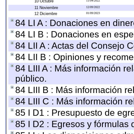
10 Octubre
11/04/2022
11 Noviembre
12/09/2022
12 Diciembre
01/09/2023
84 LI A : Donaciones en diner
84 LI B : Donaciones en espe
84 LII A : Actas del Consejo C
84 LII B : Opiniones y recom
84 LIII A : Más información r
público.
84 LIII B : Más información r
84 LIII C : Más información r
85 I D1 : Presupuesto de egr
85 I D2 : Egresos y fórmulas d