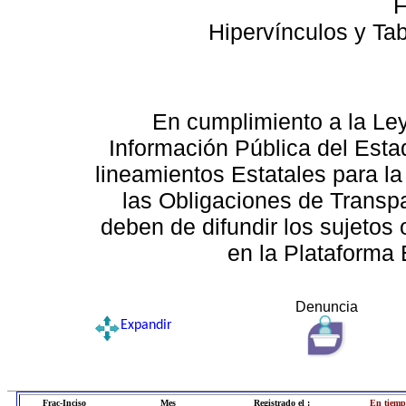
F
Hipervínculos y Ta
En cumplimiento a la Le
Información Pública del Esta
lineamientos Estatales para la
las Obligaciones de Transp
deben de difundir los sujetos 
en la Plataforma 
Denuncia
Expandir
Frac-Inciso
Mes
Registrado el :
En tiemp