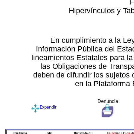
F
Hipervínculos y Ta
En cumplimiento a la Le
Información Pública del Esta
lineamientos Estatales para la
las Obligaciones de Transp
deben de difundir los sujetos 
en la Plataforma 
Denuncia
Expandir
Frac-Inciso
Mes
Registrado el :
En tiempo / Fuera d