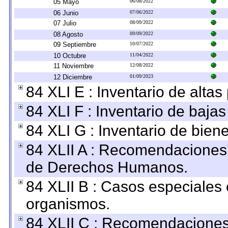
05 Mayo
06/08/2022
06 Junio
07/06/2022
07 Julio
08/09/2022
08 Agosto
09/09/2022
09 Septiembre
10/07/2022
10 Octubre
11/04/2022
11 Noviembre
12/08/2022
12 Diciembre
01/09/2023
84 XLI E : Inventario de alta
84 XLI F : Inventario de baja
84 XLI G : Inventario de bie
84 XLII A : Recomendaciones 
de Derechos Humanos.
84 XLII B : Casos especiales
organismos.
84 XLII C : Recomendaciones