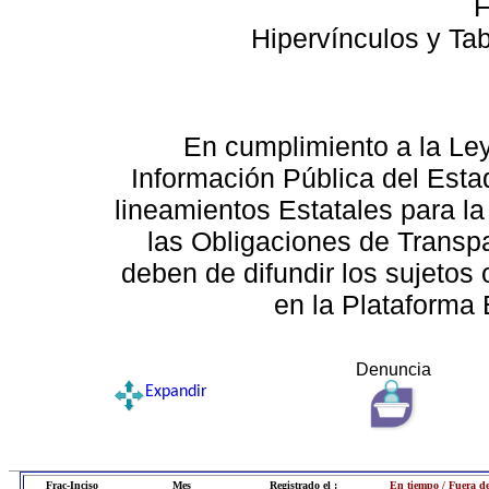
F
Hipervínculos y Ta
En cumplimiento a la Le
Información Pública del Esta
lineamientos Estatales para la
las Obligaciones de Transp
deben de difundir los sujetos 
en la Plataforma 
Denuncia
Expandir
Frac-Inciso
Mes
Registrado el :
En tiempo / Fuera d