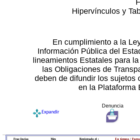
F
Hipervínculos y Ta
En cumplimiento a la Le
Información Pública del Esta
lineamientos Estatales para la
las Obligaciones de Transp
deben de difundir los sujetos 
en la Plataforma 
Denuncia
Expandir
Frac-Inciso
Mes
Registrado el :
En tiempo / Fuera