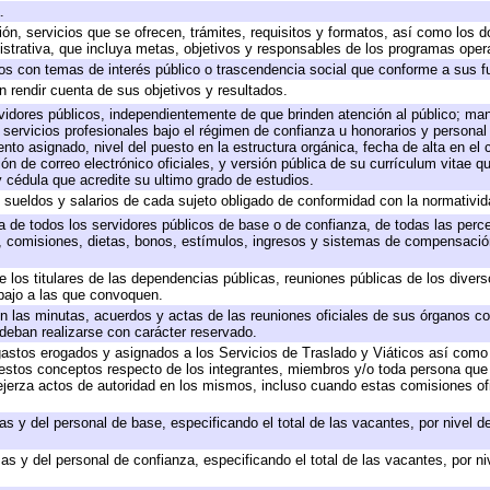
.
ión, servicios que se ofrecen, trámites, requisitos y formatos, así como los
trativa, que incluya metas, objetivos y responsables de los programas operat
ados con temas de interés público o trascendencia social que conforme a sus f
n rendir cuenta de sus objetivos y resultados.
ervidores públicos, independientemente de que brinden atención al público; ma
 servicios profesionales bajo el régimen de confianza u honorarios y personal d
o asignado, nivel del puesto en la estructura orgánica, fecha de alta en el c
ión de correo electrónico oficiales, y versión pública de su currículum vitae q
 y cédula que acredite su ultimo grado de estudios.
e sueldos y salarios de cada sujeto obligado de conformidad con la normativid
ta de todos los servidores públicos de base o de confianza, de todas las perc
s, comisiones, dietas, bonos, estímulos, ingresos y sistemas de compensación
e los titulares de las dependencias públicas, reuniones públicas de los diver
bajo a las que convoquen.
 en las minutas, acuerdos y actas de las reuniones oficiales de sus órganos co
deban realizarse con carácter reservado.
 gastos erogados y asignados a los Servicios de Traslado y Viáticos así com
 a estos conceptos respecto de los integrantes, miembros y/o toda persona q
ejerza actos de autoridad en los mismos, incluso cuando estas comisiones ofi
as y del personal de base, especificando el total de las vacantes, por nivel 
as y del personal de confianza, especificando el total de las vacantes, por n