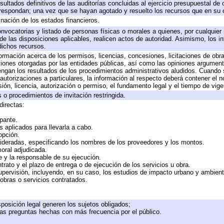
sultados definitivos de las auditorías concluidas al ejercicio presupuestal de 
rrespondan; una vez que se hayan agotado y resuelto los recursos que en su
inación de los estados financieros.
onvocatorias y listado de personas físicas o morales a quienes, por cualquier
 de las disposiciones aplicables, realicen actos de autoridad. Asimismo, los 
dichos recursos.
formación acerca de los permisos, licencias, concesiones, licitaciones de obr
ciones otorgadas por las entidades públicas, así como las opiniones argumento
gan los resultados de los procedimientos administrativos aludidos. Cuando s
utorizaciones a particulares, la información al respecto deberá contener el nom
ión, licencia, autorización o permiso, el fundamento legal y el tiempo de vige
 o procedimientos de invitación restringida.
directas:
ipante.
 aplicados para llevarla a cabo.
 opción.
sideradas, especificando los nombres de los proveedores y los montos.
moral adjudicada.
te y la responsable de su ejecución.
trato y el plazo de entrega o de ejecución de los servicios u obra.
upervisión, incluyendo, en su caso, los estudios de impacto urbano y ambien
obras o servicios contratados.
posición legal generen los sujetos obligados;
las preguntas hechas con más frecuencia por el público.