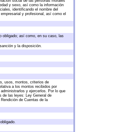
nación social de las personas morales
, edad y sexo, así como la información
ales, identificando el nombre del
 empresarial y profesional, así como el
eto obligado; así como, en su caso, las
sanción y la disposición.
s, usos, montos, criterios de
lativa a los montos recibidos por
administrarlos y ejercerlos. Por lo que
as de las leyes: Ley General de
 Rendición de Cuentas de la
 obligado.