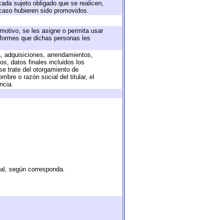
cada sujeto obligado que se realicen,
 caso hubieren sido promovidos.
 motivo, se les asigne o permita usar
informes que dichas personas les
a, adquisiciones, arrendamientos,
s, datos finales incluidos los
e trate del otorgamiento de
bre o razón social del titular, el
ncia.
tal, según corresponda.