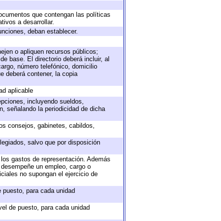
 documentos que contengan las políticas
ivos a desarrollar.
unciones, deban establecer.
nejen o apliquen recursos públicos;
e base. El directorio deberá incluir, al
argo, número telefónico, domicilio
ue deberá contener, la copia
ad aplicable
epciones, incluyendo sueldos,
, señalando la periodicidad de dicha
sos consejos, gabinetes, cabildos,
legiados, salvo que por disposición
o los gastos de representación. Además
ue desempeñe un empleo, cargo o
ciales no supongan el ejercicio de
de puesto, para cada unidad
ivel de puesto, para cada unidad