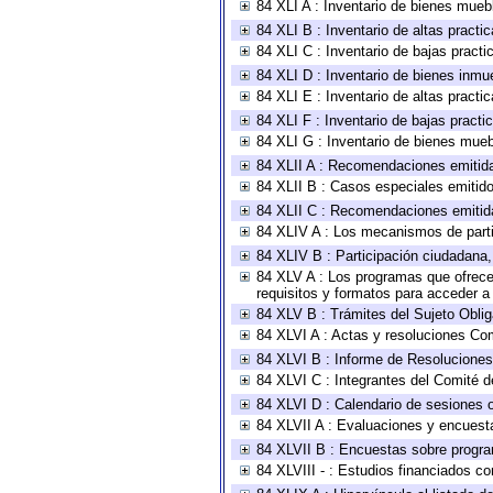
84 XLI A : Inventario de bienes mueb
84 XLI B : Inventario de altas pract
84 XLI C : Inventario de bajas pract
84 XLI D : Inventario de bienes inmu
84 XLI E : Inventario de altas pract
84 XLI F : Inventario de bajas pract
84 XLI G : Inventario de bienes mue
84 XLII A : Recomendaciones emitid
84 XLII B : Casos especiales emitid
84 XLII C : Recomendaciones emitid
84 XLIV A : Los mecanismos de parti
84 XLIV B : Participación ciudadana
84 XLV A : Los programas que ofrecen
requisitos y formatos para acceder 
84 XLV B : Trámites del Sujeto Obli
84 XLVI A : Actas y resoluciones Co
84 XLVI B : Informe de Resoluciones
84 XLVI C : Integrantes del Comité d
84 XLVI D : Calendario de sesiones o
84 XLVII A : Evaluaciones y encuest
84 XLVII B : Encuestas sobre progr
84 XLVIII - : Estudios financiados co