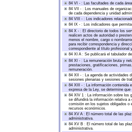
84 VI - : Las facultades de cada área
84 VII - : Los manuales de organizac
de cada dependencia y unidad adminis
84 VIII - : Los indicadores relacion
84 IX - : Los indicadores que permita
84 X - : El directorio de todos los s
realicen actos de autoridad o presten
menos el nombre, cargo o nombramient
para recibir correspondencia y direcc
correspondiente al título profesional
84 XI A : Se publicará el tabulador d
84 XI - : La remuneración bruta y ne
prestaciones, gratificaciones, prima
remuneración.
84 XII - : La agenda de actividades d
sesiones plenarias y sesiones de tra
84 XIII - : La información contenida
expresa de la Ley, se determine que 
84 XIV 1 : La información sobre los
se difundirá la información relativa
comisión en los sujetos obligados o 
recursos económicos.
84 XV A : El número total de las plaz
administrativa.
84 XV B : El número total de las plaz
administrativa.