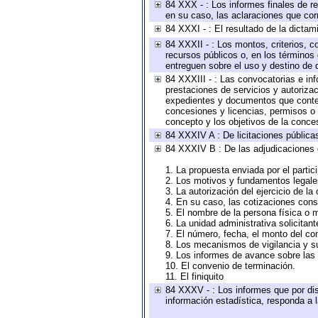
84 XXX - : Los informes finales de re
en su caso, las aclaraciones que co
84 XXXI - : El resultado de la dictam
84 XXXII - : Los montos, criterios, c
recursos públicos o, en los términos
entreguen sobre el uso y destino de 
84 XXXIII - : Las convocatorias e in
prestaciones de servicios y autoriza
expedientes y documentos que conten
concesiones y licencias, permisos o a
concepto y los objetivos de la conces
84 XXXIV A : De licitaciones públicas
84 XXXIV B : De las adjudicaciones 
1. La propuesta enviada por el partic
2. Los motivos y fundamentos legales
3. La autorización del ejercicio de la
4. En su caso, las cotizaciones con
5. El nombre de la persona física o 
6. La unidad administrativa solicitan
7. El número, fecha, el monto del con
8. Los mecanismos de vigilancia y s
9. Los informes de avance sobre las 
10. El convenio de terminación.
11. El finiquito
84 XXXV - : Los informes que por dis
información estadística, responda a 