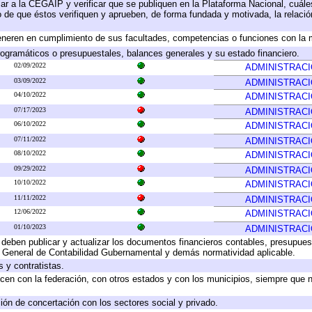
ar a la CEGAIP y verificar que se publiquen en la Plataforma Nacional, cuále
to de que éstos verifiquen y aprueben, de forma fundada y motivada, la relaci
eneren en cumplimiento de sus facultades, competencias o funciones con la 
ogramáticos o presupuestales, balances generales y su estado financiero.
02/09/2022
ADMINISTRAC
03/09/2022
ADMINISTRAC
04/10/2022
ADMINISTRAC
07/17/2023
ADMINISTRAC
06/10/2022
ADMINISTRAC
07/11/2022
ADMINISTRAC
08/10/2022
ADMINISTRAC
09/29/2022
ADMINISTRAC
10/10/2022
ADMINISTRAC
11/11/2022
ADMINISTRAC
12/06/2022
ADMINISTRAC
01/10/2023
ADMINISTRAC
deben publicar y actualizar los documentos financieros contables, presupues
y General de Contabilidad Gubernamental y demás normatividad aplicable.
 y contratistas.
cen con la federación, con otros estados y con los municipios, siempre que 
ión de concertación con los sectores social y privado.