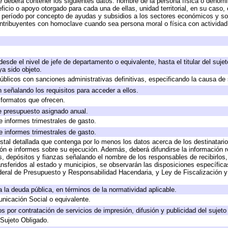
e deberá contener los siguientes datos: nombre de la persona física o denomi
eficio o apoyo otorgado para cada una de ellas, unidad territorial, en su caso
período por concepto de ayudas y subsidios a los sectores económicos y soci
 contribuyentes con homoclave cuando sea persona moral o física con actividad
 desde el nivel de jefe de departamento o equivalente, hasta el titular del suj
a sido objeto.
 públicos con sanciones administrativas definitivas, especificando la causa de 
 señalando los requisitos para acceder a ellos.
y formatos que ofrecen.
e presupuesto asignado anual.
e informes trimestrales de gasto.
e informes trimestrales de gasto.
stal detallada que contenga por lo menos los datos acerca de los destinatario
 e informes sobre su ejecución. Además, deberá difundirse la información re
, depósitos y fianzas señalando el nombre de los responsables de recibirlos, 
ransferidos al estado y municipios, se observarán las disposiciones específic
eral de Presupuesto y Responsabilidad Hacendaria, y Ley de Fiscalización y
 a la deuda pública, en términos de la normatividad aplicable.
icación Social o equivalente.
 por contratación de servicios de impresión, difusión y publicidad del sujeto
 Sujeto Obligado.