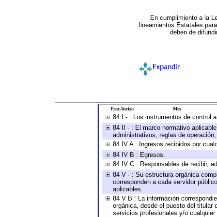
En cumplimiento a la L
lineamientos Estatales par
deben de difundi
Expandir
Frac-Inciso
Mes
84 I - : Los instrumentos de control 
84 II - : El marco normativo aplicabl
administrativos, reglas de operación, c
84 IV A : Ingresos recibidos por cual
84 IV B : Egresos.
84 IV C : Responsables de recibir, ad
84 V - : Su estructura orgánica compl
corresponden a cada servidor público
aplicables.
84 V B : La información correspondien
orgánica, desde el puesto del titular
servicios profesionales y/o cualquier 