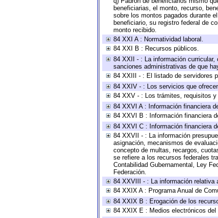
q) Padrón de beneficiarios mismo qu
beneficiarias, el monto, recurso, ben
sobre los montos pagados durante el 
beneficiario, su registro federal de
monto recibido.
84 XXI A : Normatividad laboral.
84 XXI B : Recursos públicos.
84 XXII - : La información curricular,
sanciones administrativas de que hay
84 XXIII - : El listado de servidores
84 XXIV - : Los servicios que ofrecen
84 XXV - : Los trámites, requisitos 
84 XXVI A : Información financiera d
84 XXVI B : Información financiera d
84 XXVI C : Información financiera d
84 XXVII - : La información presupue
asignación, mecanismos de evaluación
concepto de multas, recargos, cuotas
se refiere a los recursos federales t
Contabilidad Gubernamental, Ley Fed
Federación.
84 XXVIII - : La información relativa
84 XXIX A : Programa Anual de Comun
84 XXIX B : Erogación de los recursos
84 XXIX E : Medios electrónicos del