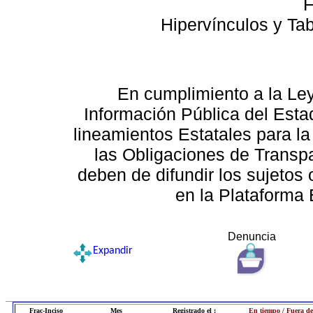
F
Hipervínculos y Ta
En cumplimiento a la Le
Información Pública del Esta
lineamientos Estatales para la
las Obligaciones de Transp
deben de difundir los sujetos 
en la Plataforma 
Denuncia
Expandir
Frac-Inciso
Mes
Registrado el :
En tiempo / Fuera de