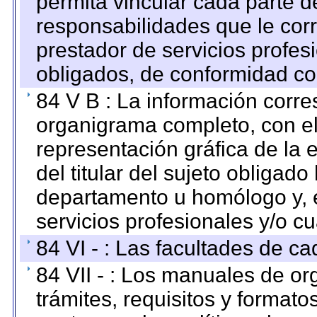
permita vincular cada parte de
responsabilidades que le cor
prestador de servicios profes
obligados, de conformidad con
84 V B : La información corre
organigrama completo, con el 
representación gráfica de la 
del titular del sujeto obligado
departamento u homólogo y, e
servicios profesionales y/o cu
84 VI - : Las facultades de ca
84 VII - : Los manuales de or
trámites, requisitos y format