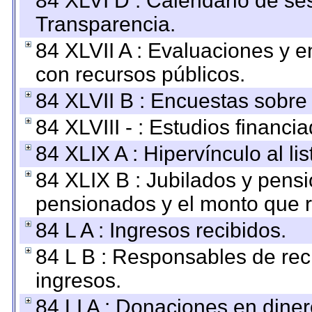
84 XLVI D : Calendario de se
Transparencia.
84 XLVII A : Evaluaciones y 
con recursos públicos.
84 XLVII B : Encuestas sobre
84 XLVIII - : Estudios financi
84 XLIX A : Hipervínculo al l
84 XLIX B : Jubilados y pensi
pensionados y el monto que 
84 L A : Ingresos recibidos.
84 L B : Responsables de recib
ingresos.
84 LI A : Donaciones en diner