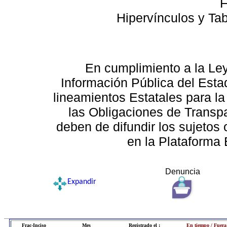
F
Hipervínculos y Ta
En cumplimiento a la Le
Información Pública del Esta
lineamientos Estatales para la
las Obligaciones de Transp
deben de difundir los sujetos 
en la Plataforma 
Denuncia
Expandir
Frac-Inciso
Mes
Registrado el :
En tiempo / Fuera