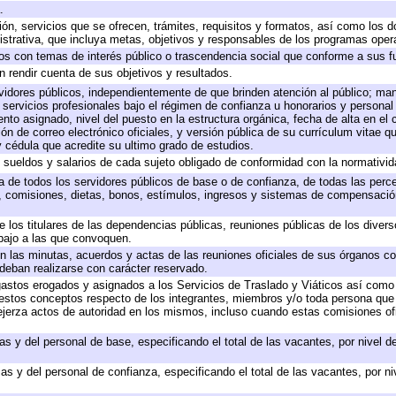
.
ión, servicios que se ofrecen, trámites, requisitos y formatos, así como los
trativa, que incluya metas, objetivos y responsables de los programas operat
ados con temas de interés público o trascendencia social que conforme a sus f
n rendir cuenta de sus objetivos y resultados.
ervidores públicos, independientemente de que brinden atención al público; ma
 servicios profesionales bajo el régimen de confianza u honorarios y personal d
o asignado, nivel del puesto en la estructura orgánica, fecha de alta en el c
ión de correo electrónico oficiales, y versión pública de su currículum vitae q
 y cédula que acredite su ultimo grado de estudios.
e sueldos y salarios de cada sujeto obligado de conformidad con la normativid
ta de todos los servidores públicos de base o de confianza, de todas las perc
s, comisiones, dietas, bonos, estímulos, ingresos y sistemas de compensación
e los titulares de las dependencias públicas, reuniones públicas de los diver
bajo a las que convoquen.
 en las minutas, acuerdos y actas de las reuniones oficiales de sus órganos co
deban realizarse con carácter reservado.
 gastos erogados y asignados a los Servicios de Traslado y Viáticos así com
 a estos conceptos respecto de los integrantes, miembros y/o toda persona q
ejerza actos de autoridad en los mismos, incluso cuando estas comisiones ofi
as y del personal de base, especificando el total de las vacantes, por nivel 
as y del personal de confianza, especificando el total de las vacantes, por n