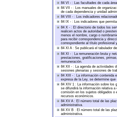
84 VI - : Las facultades de cada área
84 VII - : Los manuales de organizac
de cada dependencia y unidad adminis
84 VIII - : Los indicadores relacion
84 IX - : Los indicadores que permita
84 X - : El directorio de todos los s
realicen actos de autoridad o presten
menos el nombre, cargo o nombramient
para recibir correspondencia y direcc
correspondiente al título profesional
84 XI A : Se publicará el tabulador d
84 XI - : La remuneración bruta y ne
prestaciones, gratificaciones, prima
remuneración.
84 XII - : La agenda de actividades d
sesiones plenarias y sesiones de tra
84 XIII - : La información contenida
expresa de la Ley, se determine que 
84 XIV 1 : La información sobre los
se difundirá la información relativa
comisión en los sujetos obligados o 
recursos económicos.
84 XV A : El número total de las plaz
administrativa.
84 XV B : El número total de las plaz
administrativa.