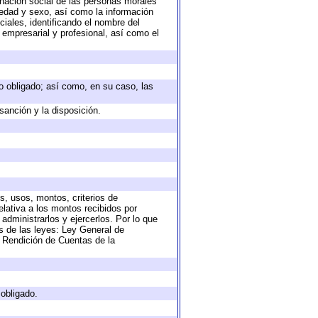
nación social de las personas morales
, edad y sexo, así como la información
ales, identificando el nombre del
 empresarial y profesional, así como el
eto obligado; así como, en su caso, las
sanción y la disposición.
s, usos, montos, criterios de
lativa a los montos recibidos por
administrarlos y ejercerlos. Por lo que
as de las leyes: Ley General de
 Rendición de Cuentas de la
 obligado.