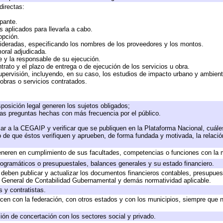
directas:
ipante.
 aplicados para llevarla a cabo.
 opción.
sideradas, especificando los nombres de los proveedores y los montos.
moral adjudicada.
te y la responsable de su ejecución.
trato y el plazo de entrega o de ejecución de los servicios u obra.
upervisión, incluyendo, en su caso, los estudios de impacto urbano y ambien
obras o servicios contratados.
posición legal generen los sujetos obligados;
las preguntas hechas con más frecuencia por el público.
ar a la CEGAIP y verificar que se publiquen en la Plataforma Nacional, cuále
to de que éstos verifiquen y aprueben, de forma fundada y motivada, la relaci
eneren en cumplimiento de sus facultades, competencias o funciones con la 
ogramáticos o presupuestales, balances generales y su estado financiero.
deben publicar y actualizar los documentos financieros contables, presupues
y General de Contabilidad Gubernamental y demás normatividad aplicable.
 y contratistas.
cen con la federación, con otros estados y con los municipios, siempre que 
ión de concertación con los sectores social y privado.