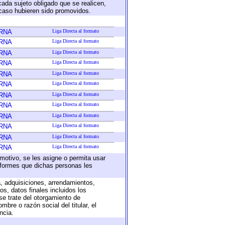
cada sujeto obligado que se realicen,
 caso hubieren sido promovidos.
RNA
Liga Directa al formato
RNA
Liga Directa al formato
RNA
Liga Directa al formato
RNA
Liga Directa al formato
RNA
Liga Directa al formato
RNA
Liga Directa al formato
RNA
Liga Directa al formato
RNA
Liga Directa al formato
RNA
Liga Directa al formato
RNA
Liga Directa al formato
RNA
Liga Directa al formato
RNA
Liga Directa al formato
 motivo, se les asigne o permita usar
informes que dichas personas les
a, adquisiciones, arrendamientos,
s, datos finales incluidos los
e trate del otorgamiento de
bre o razón social del titular, el
ncia.