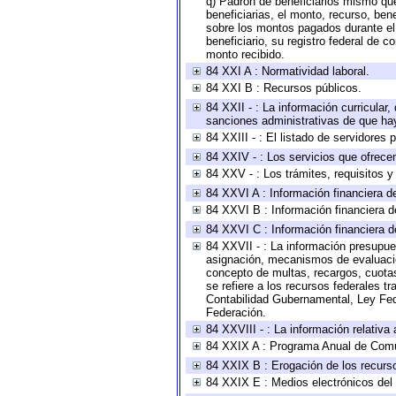
q) Padrón de beneficiarios mismo qu
beneficiarias, el monto, recurso, ben
sobre los montos pagados durante el 
beneficiario, su registro federal de
monto recibido.
84 XXI A : Normatividad laboral.
84 XXI B : Recursos públicos.
84 XXII - : La información curricular,
sanciones administrativas de que hay
84 XXIII - : El listado de servidores
84 XXIV - : Los servicios que ofrecen
84 XXV - : Los trámites, requisitos 
84 XXVI A : Información financiera d
84 XXVI B : Información financiera d
84 XXVI C : Información financiera d
84 XXVII - : La información presupue
asignación, mecanismos de evaluación
concepto de multas, recargos, cuotas
se refiere a los recursos federales t
Contabilidad Gubernamental, Ley Fed
Federación.
84 XXVIII - : La información relativa
84 XXIX A : Programa Anual de Comun
84 XXIX B : Erogación de los recursos
84 XXIX E : Medios electrónicos del