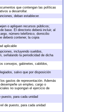
 documentos que contengan las políticas
ivos a desarrollar.
unciones, deban establecer.
nejen o apliquen recursos públicos;
e base. El directorio deberá incluir, al
argo, número telefónico, domicilio
ue deberá contener, la copia
ad aplicable
epciones, incluyendo sueldos,
, señalando la periodicidad de dicha
sos consejos, gabinetes, cabildos,
legiados, salvo que por disposición
o los gastos de representación. Además
ue desempeñe un empleo, cargo o
ciales no supongan el ejercicio de
de puesto, para cada unidad
ivel de puesto, para cada unidad