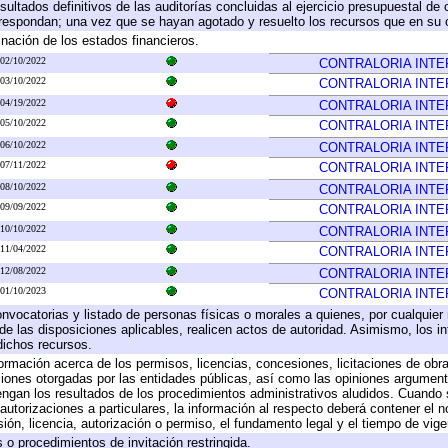
sultados definitivos de las auditorías concluidas al ejercicio presupuestal de 
rrespondan; una vez que se hayan agotado y resuelto los recursos que en su
inación de los estados financieros.
02/10/2022
CONTRALORIA INTE
03/10/2022
CONTRALORIA INTE
04/19/2022
CONTRALORIA INTE
05/10/2022
CONTRALORIA INTE
06/10/2022
CONTRALORIA INTE
07/11/2022
CONTRALORIA INTE
08/10/2022
CONTRALORIA INTE
09/09/2022
CONTRALORIA INTE
10/10/2022
CONTRALORIA INTE
11/04/2022
CONTRALORIA INTE
12/08/2022
CONTRALORIA INTE
01/10/2023
CONTRALORIA INTE
onvocatorias y listado de personas físicas o morales a quienes, por cualquier
 de las disposiciones aplicables, realicen actos de autoridad. Asimismo, los 
dichos recursos.
formación acerca de los permisos, licencias, concesiones, licitaciones de obr
ciones otorgadas por las entidades públicas, así como las opiniones argumento
gan los resultados de los procedimientos administrativos aludidos. Cuando s
utorizaciones a particulares, la información al respecto deberá contener el nom
ión, licencia, autorización o permiso, el fundamento legal y el tiempo de vige
 o procedimientos de invitación restringida.