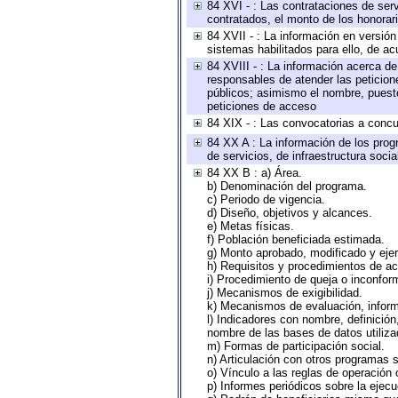
84 XVI - : Las contrataciones de serv
contratados, el monto de los honorari
84 XVII - : La información en versión
sistemas habilitados para ello, de ac
84 XVIII - : La información acerca de
responsables de atender las peticion
públicos; asimismo el nombre, puesto,
peticiones de acceso
84 XIX - : Las convocatorias a concu
84 XX A : La información de los prog
de servicios, de infraestructura socia
84 XX B : a) Área.
b) Denominación del programa.
c) Periodo de vigencia.
d) Diseño, objetivos y alcances.
e) Metas físicas.
f) Población beneficiada estimada.
g) Monto aprobado, modificado y eje
h) Requisitos y procedimientos de a
i) Procedimiento de queja o inconfor
j) Mecanismos de exigibilidad.
k) Mecanismos de evaluación, infor
l) Indicadores con nombre, definició
nombre de las bases de datos utiliza
m) Formas de participación social.
n) Articulación con otros programas s
o) Vínculo a las reglas de operación
p) Informes periódicos sobre la ejecu