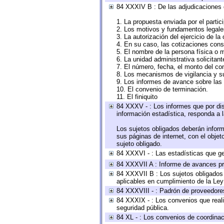
84 XXXIV B : De las adjudicaciones 
1. La propuesta enviada por el partic
2. Los motivos y fundamentos legales
3. La autorización del ejercicio de la
4. En su caso, las cotizaciones con
5. El nombre de la persona física o 
6. La unidad administrativa solicitan
7. El número, fecha, el monto del con
8. Los mecanismos de vigilancia y s
9. Los informes de avance sobre las 
10. El convenio de terminación.
11. El finiquito
84 XXXV - : Los informes que por dis
información estadística, responda a 
Los sujetos obligados deberán inform
sus páginas de internet, con el obje
sujeto obligado.
84 XXXVI - : Las estadísticas que g
84 XXXVII A : Informe de avances pr
84 XXXVII B : Los sujetos obligados 
aplicables en cumplimiento de la Le
84 XXXVIII - : Padrón de proveedores
84 XXXIX - : Los convenios que reali
seguridad pública.
84 XL - : Los convenios de coordinac