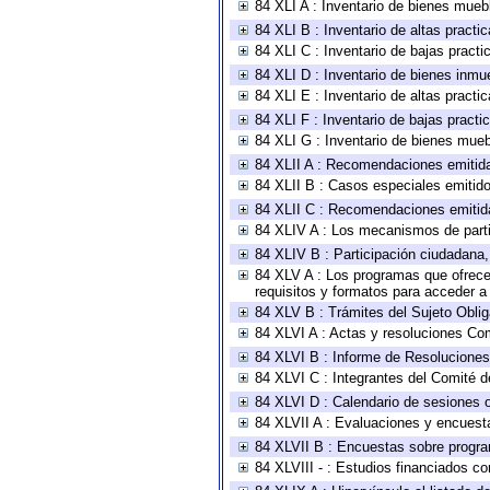
84 XLI A : Inventario de bienes mueb
84 XLI B : Inventario de altas pract
84 XLI C : Inventario de bajas pract
84 XLI D : Inventario de bienes inmu
84 XLI E : Inventario de altas pract
84 XLI F : Inventario de bajas pract
84 XLI G : Inventario de bienes mue
84 XLII A : Recomendaciones emitid
84 XLII B : Casos especiales emitid
84 XLII C : Recomendaciones emitid
84 XLIV A : Los mecanismos de parti
84 XLIV B : Participación ciudadana
84 XLV A : Los programas que ofrecen
requisitos y formatos para acceder 
84 XLV B : Trámites del Sujeto Obli
84 XLVI A : Actas y resoluciones Co
84 XLVI B : Informe de Resoluciones
84 XLVI C : Integrantes del Comité d
84 XLVI D : Calendario de sesiones o
84 XLVII A : Evaluaciones y encuest
84 XLVII B : Encuestas sobre progr
84 XLVIII - : Estudios financiados co