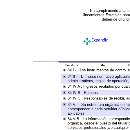
En cumplimiento a la L
lineamientos Estatales par
deben de difundi
Expandir
Frac-Inciso
Mes
R
84 I - : Los instrumentos de control 
84 II - : El marco normativo aplicabl
administrativos, reglas de operación, c
84 IV A : Ingresos recibidos por cual
84 IV B : Egresos.
84 IV C : Responsables de recibir, ad
84 V - : Su estructura orgánica compl
corresponden a cada servidor público
aplicables.
84 V B : La información correspondien
orgánica, desde el puesto del titular
servicios profesionales y/o cualquier 