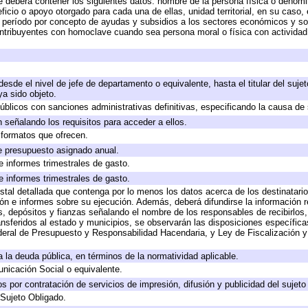
e deberá contener los siguientes datos: nombre de la persona física o denomi
eficio o apoyo otorgado para cada una de ellas, unidad territorial, en su caso
período por concepto de ayudas y subsidios a los sectores económicos y soci
 contribuyentes con homoclave cuando sea persona moral o física con actividad
 desde el nivel de jefe de departamento o equivalente, hasta el titular del suj
a sido objeto.
 públicos con sanciones administrativas definitivas, especificando la causa de 
 señalando los requisitos para acceder a ellos.
y formatos que ofrecen.
e presupuesto asignado anual.
e informes trimestrales de gasto.
e informes trimestrales de gasto.
stal detallada que contenga por lo menos los datos acerca de los destinatario
 e informes sobre su ejecución. Además, deberá difundirse la información re
, depósitos y fianzas señalando el nombre de los responsables de recibirlos, 
ransferidos al estado y municipios, se observarán las disposiciones específic
eral de Presupuesto y Responsabilidad Hacendaria, y Ley de Fiscalización y
 a la deuda pública, en términos de la normatividad aplicable.
icación Social o equivalente.
 por contratación de servicios de impresión, difusión y publicidad del sujeto
 Sujeto Obligado.