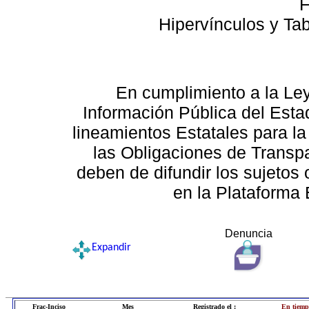
F
Hipervínculos y Ta
En cumplimiento a la Le
Información Pública del Esta
lineamientos Estatales para la
las Obligaciones de Transp
deben de difundir los sujetos 
en la Plataforma 
Denuncia
Expandir
Frac-Inciso
Mes
Registrado el :
En tiemp