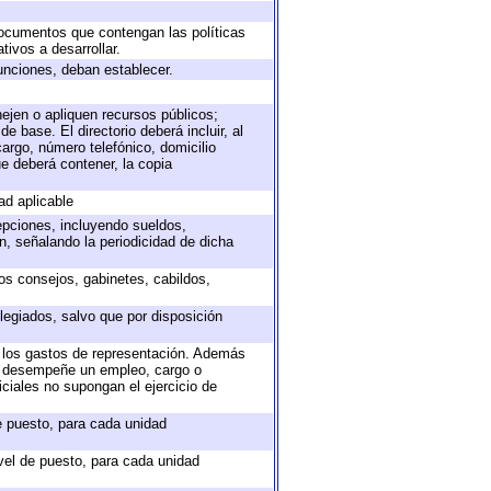
 documentos que contengan las políticas
ivos a desarrollar.
unciones, deban establecer.
nejen o apliquen recursos públicos;
e base. El directorio deberá incluir, al
argo, número telefónico, domicilio
ue deberá contener, la copia
ad aplicable
epciones, incluyendo sueldos,
, señalando la periodicidad de dicha
sos consejos, gabinetes, cabildos,
legiados, salvo que por disposición
o los gastos de representación. Además
ue desempeñe un empleo, cargo o
ciales no supongan el ejercicio de
de puesto, para cada unidad
ivel de puesto, para cada unidad