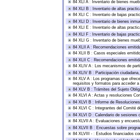
84 XLI A : Inventario de bienes mueb
84 XLI B : Inventario de altas pract
84 XLI C : Inventario de bajas pract
84 XLI D : Inventario de bienes inmu
84 XLI E : Inventario de altas pract
84 XLI F : Inventario de bajas pract
84 XLI G : Inventario de bienes mue
84 XLII A : Recomendaciones emitid
84 XLII B : Casos especiales emitid
84 XLII C : Recomendaciones emitid
84 XLIV A : Los mecanismos de parti
84 XLIV B : Participación ciudadana
84 XLV A : Los programas que ofrecen
requisitos y formatos para acceder 
84 XLV B : Trámites del Sujeto Obli
84 XLVI A : Actas y resoluciones Co
84 XLVI B : Informe de Resoluciones
84 XLVI C : Integrantes del Comité d
84 XLVI D : Calendario de sesiones o
84 XLVII A : Evaluaciones y encuest
84 XLVII B : Encuestas sobre progr
84 XLVIII - : Estudios financiados co