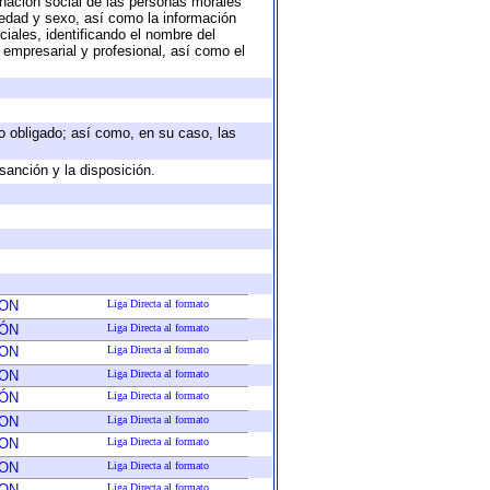
nación social de las personas morales
, edad y sexo, así como la información
ales, identificando el nombre del
 empresarial y profesional, así como el
eto obligado; así como, en su caso, las
sanción y la disposición.
ION
Liga Directa al formato
IÓN
Liga Directa al formato
ION
Liga Directa al formato
ION
Liga Directa al formato
IÓN
Liga Directa al formato
ION
Liga Directa al formato
ION
Liga Directa al formato
ION
Liga Directa al formato
ION
Liga Directa al formato