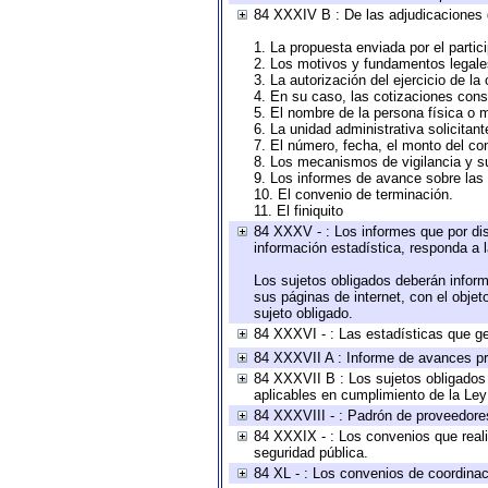
84 XXXIV B : De las adjudicaciones 
1. La propuesta enviada por el partic
2. Los motivos y fundamentos legales
3. La autorización del ejercicio de la
4. En su caso, las cotizaciones con
5. El nombre de la persona física o 
6. La unidad administrativa solicitan
7. El número, fecha, el monto del con
8. Los mecanismos de vigilancia y s
9. Los informes de avance sobre las 
10. El convenio de terminación.
11. El finiquito
84 XXXV - : Los informes que por dis
información estadística, responda a 
Los sujetos obligados deberán inform
sus páginas de internet, con el obje
sujeto obligado.
84 XXXVI - : Las estadísticas que g
84 XXXVII A : Informe de avances pr
84 XXXVII B : Los sujetos obligados 
aplicables en cumplimiento de la Le
84 XXXVIII - : Padrón de proveedores
84 XXXIX - : Los convenios que reali
seguridad pública.
84 XL - : Los convenios de coordinac