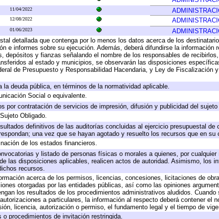
11/04/2022
ADMINISTRAC
12/08/2022
ADMINISTRAC
01/06/2023
ADMINISTRAC
stal detallada que contenga por lo menos los datos acerca de los destinatario
 e informes sobre su ejecución. Además, deberá difundirse la información re
, depósitos y fianzas señalando el nombre de los responsables de recibirlos, 
ransferidos al estado y municipios, se observarán las disposiciones específic
eral de Presupuesto y Responsabilidad Hacendaria, y Ley de Fiscalización y
 a la deuda pública, en términos de la normatividad aplicable.
icación Social o equivalente.
 por contratación de servicios de impresión, difusión y publicidad del sujeto
 Sujeto Obligado.
sultados definitivos de las auditorías concluidas al ejercicio presupuestal de 
rrespondan; una vez que se hayan agotado y resuelto los recursos que en su
inación de los estados financieros.
onvocatorias y listado de personas físicas o morales a quienes, por cualquier
 de las disposiciones aplicables, realicen actos de autoridad. Asimismo, los 
dichos recursos.
formación acerca de los permisos, licencias, concesiones, licitaciones de obr
ciones otorgadas por las entidades públicas, así como las opiniones argumento
gan los resultados de los procedimientos administrativos aludidos. Cuando s
utorizaciones a particulares, la información al respecto deberá contener el nom
ión, licencia, autorización o permiso, el fundamento legal y el tiempo de vige
 o procedimientos de invitación restringida.