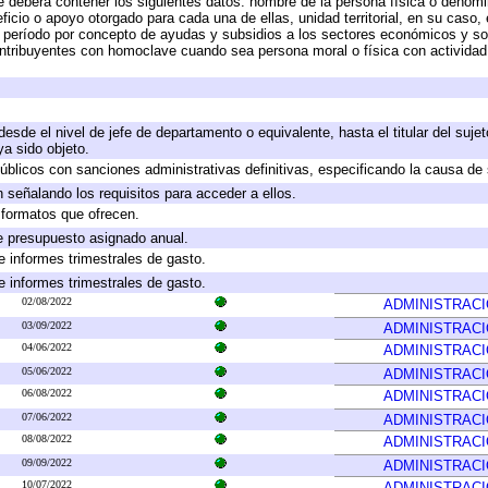
e deberá contener los siguientes datos: nombre de la persona física o denomi
eficio o apoyo otorgado para cada una de ellas, unidad territorial, en su caso
período por concepto de ayudas y subsidios a los sectores económicos y soci
 contribuyentes con homoclave cuando sea persona moral o física con actividad
 desde el nivel de jefe de departamento o equivalente, hasta el titular del suj
a sido objeto.
 públicos con sanciones administrativas definitivas, especificando la causa de 
 señalando los requisitos para acceder a ellos.
y formatos que ofrecen.
e presupuesto asignado anual.
e informes trimestrales de gasto.
e informes trimestrales de gasto.
02/08/2022
ADMINISTRAC
03/09/2022
ADMINISTRAC
04/06/2022
ADMINISTRAC
05/06/2022
ADMINISTRAC
06/08/2022
ADMINISTRAC
07/06/2022
ADMINISTRAC
08/08/2022
ADMINISTRAC
09/09/2022
ADMINISTRAC
10/07/2022
ADMINISTRAC