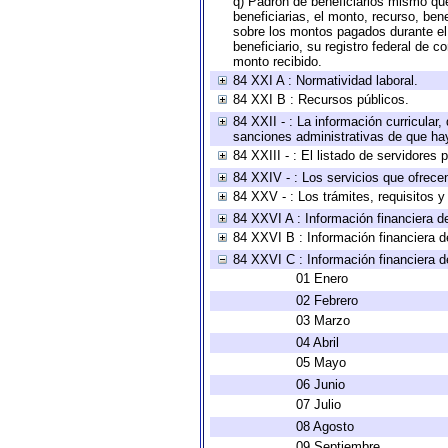
q) Padrón de beneficiarios mismo qu
beneficiarias, el monto, recurso, ben
sobre los montos pagados durante el 
beneficiario, su registro federal de
monto recibido.
84 XXI A : Normatividad laboral.
84 XXI B : Recursos públicos.
84 XXII - : La información curricular,
sanciones administrativas de que hay
84 XXIII - : El listado de servidores
84 XXIV - : Los servicios que ofrecen
84 XXV - : Los trámites, requisitos 
84 XXVI A : Información financiera d
84 XXVI B : Información financiera d
84 XXVI C : Información financiera d
01 Enero
02 Febrero
03 Marzo
04 Abril
05 Mayo
06 Junio
07 Julio
08 Agosto
09 Septiembre