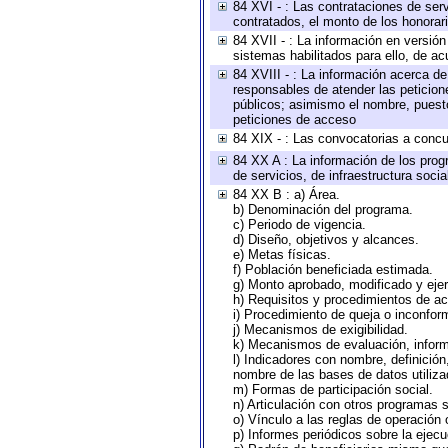
84 XVI - : Las contrataciones de serv
contratados, el monto de los honorari
84 XVII - : La información en versión
sistemas habilitados para ello, de ac
84 XVIII - : La información acerca de
responsables de atender las peticion
públicos; asimismo el nombre, puesto,
peticiones de acceso
84 XIX - : Las convocatorias a concu
84 XX A : La información de los prog
de servicios, de infraestructura socia
84 XX B : a) Área.
b) Denominación del programa.
c) Periodo de vigencia.
d) Diseño, objetivos y alcances.
e) Metas físicas.
f) Población beneficiada estimada.
g) Monto aprobado, modificado y eje
h) Requisitos y procedimientos de a
i) Procedimiento de queja o inconfor
j) Mecanismos de exigibilidad.
k) Mecanismos de evaluación, infor
l) Indicadores con nombre, definició
nombre de las bases de datos utiliza
m) Formas de participación social.
n) Articulación con otros programas s
o) Vínculo a las reglas de operación
p) Informes periódicos sobre la ejecu