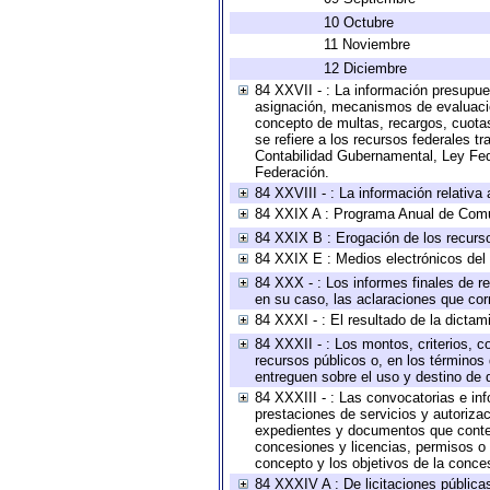
10 Octubre
11 Noviembre
12 Diciembre
84 XXVII - : La información presupue
asignación, mecanismos de evaluación
concepto de multas, recargos, cuotas
se refiere a los recursos federales t
Contabilidad Gubernamental, Ley Fed
Federación.
84 XXVIII - : La información relativa
84 XXIX A : Programa Anual de Comun
84 XXIX B : Erogación de los recursos
84 XXIX E : Medios electrónicos del
84 XXX - : Los informes finales de re
en su caso, las aclaraciones que co
84 XXXI - : El resultado de la dictam
84 XXXII - : Los montos, criterios, c
recursos públicos o, en los términos
entreguen sobre el uso y destino de 
84 XXXIII - : Las convocatorias e in
prestaciones de servicios y autoriza
expedientes y documentos que conten
concesiones y licencias, permisos o a
concepto y los objetivos de la conces
84 XXXIV A : De licitaciones públicas