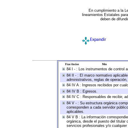
En cumplimiento a la L
lineamientos Estatales par
deben de difundi
Expandir
Frac-Inciso
Mes
84 I - : Los instrumentos de control 
84 II - : El marco normativo aplicabl
administrativos, reglas de operación, c
84 IV A : Ingresos recibidos por cual
84 IV B : Egresos.
84 IV C : Responsables de recibir, ad
84 V - : Su estructura orgánica compl
corresponden a cada servidor público
aplicables.
84 V B : La información correspondien
orgánica, desde el puesto del titular
servicios profesionales y/o cualquier 