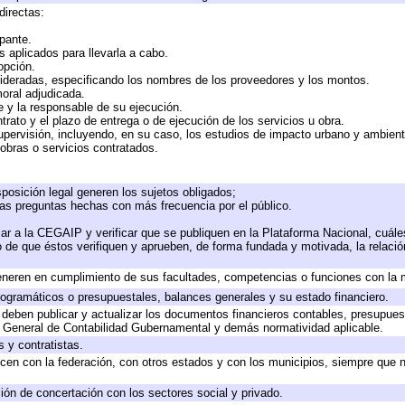
directas:
ipante.
 aplicados para llevarla a cabo.
 opción.
sideradas, especificando los nombres de los proveedores y los montos.
moral adjudicada.
te y la responsable de su ejecución.
trato y el plazo de entrega o de ejecución de los servicios u obra.
upervisión, incluyendo, en su caso, los estudios de impacto urbano y ambien
obras o servicios contratados.
posición legal generen los sujetos obligados;
las preguntas hechas con más frecuencia por el público.
ar a la CEGAIP y verificar que se publiquen en la Plataforma Nacional, cuále
to de que éstos verifiquen y aprueben, de forma fundada y motivada, la relaci
eneren en cumplimiento de sus facultades, competencias o funciones con la 
ogramáticos o presupuestales, balances generales y su estado financiero.
deben publicar y actualizar los documentos financieros contables, presupues
y General de Contabilidad Gubernamental y demás normatividad aplicable.
 y contratistas.
cen con la federación, con otros estados y con los municipios, siempre que 
ión de concertación con los sectores social y privado.