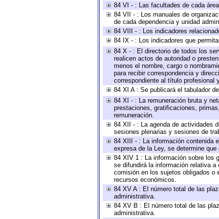
84 VI - : Las facultades de cada área
84 VII - : Los manuales de organizac
de cada dependencia y unidad adminis
84 VIII - : Los indicadores relacion
84 IX - : Los indicadores que permita
84 X - : El directorio de todos los s
realicen actos de autoridad o presten
menos el nombre, cargo o nombramient
para recibir correspondencia y direcc
correspondiente al título profesional
84 XI A : Se publicará el tabulador d
84 XI - : La remuneración bruta y ne
prestaciones, gratificaciones, prima
remuneración.
84 XII - : La agenda de actividades d
sesiones plenarias y sesiones de tra
84 XIII - : La información contenida
expresa de la Ley, se determine que 
84 XIV 1 : La información sobre los
se difundirá la información relativa
comisión en los sujetos obligados o 
recursos económicos.
84 XV A : El número total de las plaz
administrativa.
84 XV B : El número total de las plaz
administrativa.