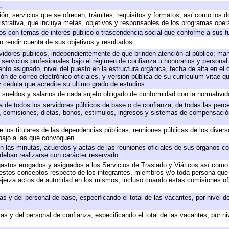
.
ión, servicios que se ofrecen, trámites, requisitos y formatos, así como los
trativa, que incluya metas, objetivos y responsables de los programas operat
ados con temas de interés público o trascendencia social que conforme a sus f
n rendir cuenta de sus objetivos y resultados.
ervidores públicos, independientemente de que brinden atención al público; ma
 servicios profesionales bajo el régimen de confianza u honorarios y personal d
o asignado, nivel del puesto en la estructura orgánica, fecha de alta en el c
ión de correo electrónico oficiales, y versión pública de su currículum vitae q
 y cédula que acredite su ultimo grado de estudios.
e sueldos y salarios de cada sujeto obligado de conformidad con la normativid
ta de todos los servidores públicos de base o de confianza, de todas las perc
s, comisiones, dietas, bonos, estímulos, ingresos y sistemas de compensación
e los titulares de las dependencias públicas, reuniones públicas de los diver
bajo a las que convoquen.
 en las minutas, acuerdos y actas de las reuniones oficiales de sus órganos co
deban realizarse con carácter reservado.
 gastos erogados y asignados a los Servicios de Traslado y Viáticos así com
 a estos conceptos respecto de los integrantes, miembros y/o toda persona q
ejerza actos de autoridad en los mismos, incluso cuando estas comisiones ofi
as y del personal de base, especificando el total de las vacantes, por nivel 
as y del personal de confianza, especificando el total de las vacantes, por n