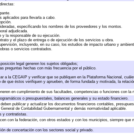
directas:
ipante.
 aplicados para llevarla a cabo.
 opción.
sideradas, especificando los nombres de los proveedores y los montos.
moral adjudicada.
te y la responsable de su ejecución.
trato y el plazo de entrega o de ejecución de los servicios u obra.
upervisión, incluyendo, en su caso, los estudios de impacto urbano y ambien
obras o servicios contratados.
posición legal generen los sujetos obligados;
las preguntas hechas con más frecuencia por el público.
ar a la CEGAIP y verificar que se publiquen en la Plataforma Nacional, cuále
to de que éstos verifiquen y aprueben, de forma fundada y motivada, la relaci
eneren en cumplimiento de sus facultades, competencias o funciones con la 
ogramáticos o presupuestales, balances generales y su estado financiero.
deben publicar y actualizar los documentos financieros contables, presupues
y General de Contabilidad Gubernamental y demás normatividad aplicable.
 y contratistas.
cen con la federación, con otros estados y con los municipios, siempre que 
ión de concertación con los sectores social y privado.