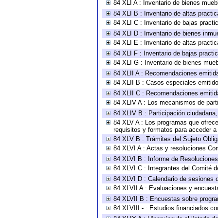
84 XLI A : Inventario de bienes mueb
84 XLI B : Inventario de altas pract
84 XLI C : Inventario de bajas pract
84 XLI D : Inventario de bienes inmu
84 XLI E : Inventario de altas pract
84 XLI F : Inventario de bajas pract
84 XLI G : Inventario de bienes mue
84 XLII A : Recomendaciones emitid
84 XLII B : Casos especiales emitid
84 XLII C : Recomendaciones emitid
84 XLIV A : Los mecanismos de parti
84 XLIV B : Participación ciudadana
84 XLV A : Los programas que ofrecen
requisitos y formatos para acceder 
84 XLV B : Trámites del Sujeto Obli
84 XLVI A : Actas y resoluciones Co
84 XLVI B : Informe de Resoluciones
84 XLVI C : Integrantes del Comité d
84 XLVI D : Calendario de sesiones o
84 XLVII A : Evaluaciones y encuest
84 XLVII B : Encuestas sobre progr
84 XLVIII - : Estudios financiados co