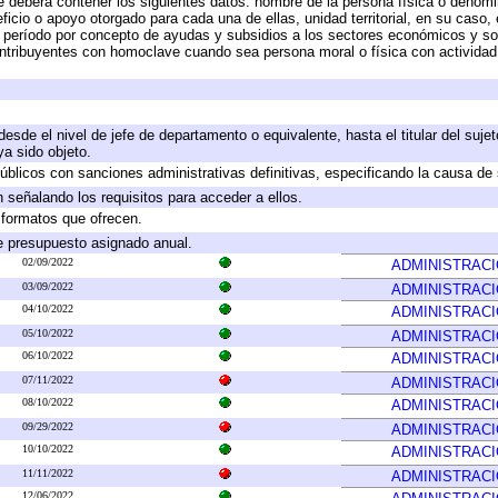
e deberá contener los siguientes datos: nombre de la persona física o denomi
eficio o apoyo otorgado para cada una de ellas, unidad territorial, en su caso
período por concepto de ayudas y subsidios a los sectores económicos y soci
 contribuyentes con homoclave cuando sea persona moral o física con actividad
 desde el nivel de jefe de departamento o equivalente, hasta el titular del suj
a sido objeto.
 públicos con sanciones administrativas definitivas, especificando la causa de 
 señalando los requisitos para acceder a ellos.
y formatos que ofrecen.
e presupuesto asignado anual.
02/09/2022
ADMINISTRAC
03/09/2022
ADMINISTRAC
04/10/2022
ADMINISTRAC
05/10/2022
ADMINISTRAC
06/10/2022
ADMINISTRAC
07/11/2022
ADMINISTRAC
08/10/2022
ADMINISTRAC
09/29/2022
ADMINISTRAC
10/10/2022
ADMINISTRAC
11/11/2022
ADMINISTRAC
12/06/2022