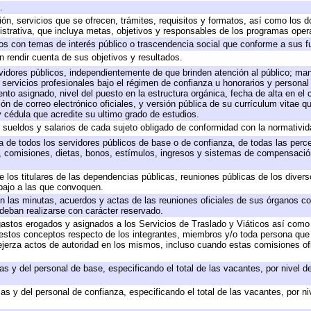
.
ión, servicios que se ofrecen, trámites, requisitos y formatos, así como los
trativa, que incluya metas, objetivos y responsables de los programas operat
ados con temas de interés público o trascendencia social que conforme a sus f
n rendir cuenta de sus objetivos y resultados.
ervidores públicos, independientemente de que brinden atención al público; ma
 servicios profesionales bajo el régimen de confianza u honorarios y personal d
o asignado, nivel del puesto en la estructura orgánica, fecha de alta en el c
ión de correo electrónico oficiales, y versión pública de su currículum vitae q
 y cédula que acredite su ultimo grado de estudios.
e sueldos y salarios de cada sujeto obligado de conformidad con la normativid
ta de todos los servidores públicos de base o de confianza, de todas las perc
s, comisiones, dietas, bonos, estímulos, ingresos y sistemas de compensación
e los titulares de las dependencias públicas, reuniones públicas de los diver
bajo a las que convoquen.
 en las minutas, acuerdos y actas de las reuniones oficiales de sus órganos co
deban realizarse con carácter reservado.
 gastos erogados y asignados a los Servicios de Traslado y Viáticos así com
 a estos conceptos respecto de los integrantes, miembros y/o toda persona q
ejerza actos de autoridad en los mismos, incluso cuando estas comisiones ofi
as y del personal de base, especificando el total de las vacantes, por nivel 
as y del personal de confianza, especificando el total de las vacantes, por n