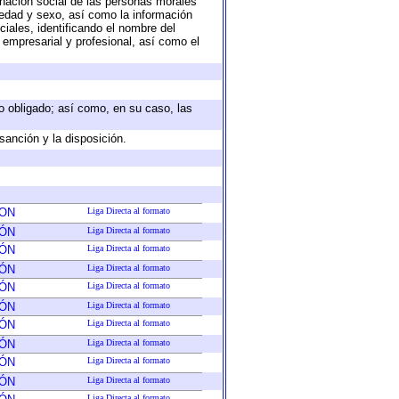
nación social de las personas morales
, edad y sexo, así como la información
ales, identificando el nombre del
 empresarial y profesional, así como el
eto obligado; así como, en su caso, las
sanción y la disposición.
ION
Liga Directa al formato
IÓN
Liga Directa al formato
IÓN
Liga Directa al formato
IÓN
Liga Directa al formato
IÓN
Liga Directa al formato
IÓN
Liga Directa al formato
IÓN
Liga Directa al formato
IÓN
Liga Directa al formato
IÓN
Liga Directa al formato
IÓN
Liga Directa al formato
Liga Directa al formato