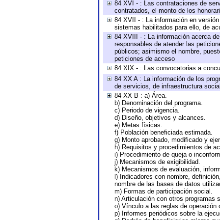
84 XVI - : Las contrataciones de serv
contratados, el monto de los honorari
84 XVII - : La información en versión
sistemas habilitados para ello, de ac
84 XVIII - : La información acerca de
responsables de atender las peticion
públicos; asimismo el nombre, puesto,
peticiones de acceso
84 XIX - : Las convocatorias a concu
84 XX A : La información de los prog
de servicios, de infraestructura socia
84 XX B : a) Área.
b) Denominación del programa.
c) Periodo de vigencia.
d) Diseño, objetivos y alcances.
e) Metas físicas.
f) Población beneficiada estimada.
g) Monto aprobado, modificado y eje
h) Requisitos y procedimientos de a
i) Procedimiento de queja o inconfor
j) Mecanismos de exigibilidad.
k) Mecanismos de evaluación, infor
l) Indicadores con nombre, definició
nombre de las bases de datos utiliza
m) Formas de participación social.
n) Articulación con otros programas s
o) Vínculo a las reglas de operación
p) Informes periódicos sobre la ejecu