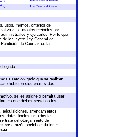
IÓN
IÓN
Liga Directa al formato
s, usos, montos, criterios de
lativa a los montos recibidos por
administrarlos y ejercerlos. Por lo que
as de las leyes: Ley General de
 Rendición de Cuentas de la
 obligado.
cada sujeto obligado que se realicen,
 caso hubieren sido promovidos.
 motivo, se les asigne o permita usar
informes que dichas personas les
a, adquisiciones, arrendamientos,
s, datos finales incluidos los
e trate del otorgamiento de
bre o razón social del titular, el
ncia.