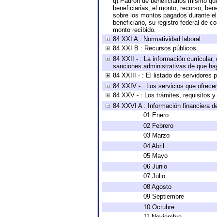
q) Padrón de beneficiarios mismo qu
beneficiarias, el monto, recurso, ben
sobre los montos pagados durante el 
beneficiario, su registro federal de
monto recibido.
84 XXI A : Normatividad laboral.
84 XXI B : Recursos públicos.
84 XXII - : La información curricular,
sanciones administrativas de que hay
84 XXIII - : El listado de servidores
84 XXIV - : Los servicios que ofrecen
84 XXV - : Los trámites, requisitos 
84 XXVI A : Información financiera d
01 Enero
02 Febrero
03 Marzo
04 Abril
05 Mayo
06 Junio
07 Julio
08 Agosto
09 Septiembre
10 Octubre
11 Noviembre