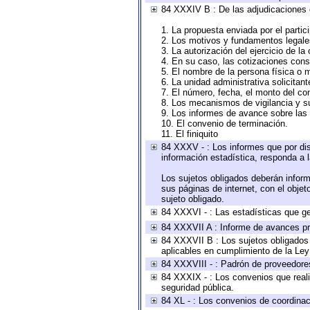
84 XXXIV B : De las adjudicaciones 
1. La propuesta enviada por el partic
2. Los motivos y fundamentos legales
3. La autorización del ejercicio de la
4. En su caso, las cotizaciones con
5. El nombre de la persona física o 
6. La unidad administrativa solicitan
7. El número, fecha, el monto del con
8. Los mecanismos de vigilancia y s
9. Los informes de avance sobre las 
10. El convenio de terminación.
11. El finiquito
84 XXXV - : Los informes que por dis
información estadística, responda a 
Los sujetos obligados deberán inform
sus páginas de internet, con el obje
sujeto obligado.
84 XXXVI - : Las estadísticas que g
84 XXXVII A : Informe de avances pr
84 XXXVII B : Los sujetos obligados 
aplicables en cumplimiento de la Le
84 XXXVIII - : Padrón de proveedores
84 XXXIX - : Los convenios que reali
seguridad pública.
84 XL - : Los convenios de coordinac