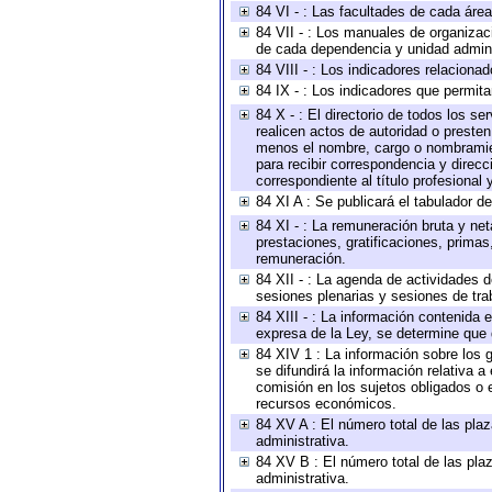
84 VI - : Las facultades de cada área
84 VII - : Los manuales de organizac
de cada dependencia y unidad adminis
84 VIII - : Los indicadores relacion
84 IX - : Los indicadores que permita
84 X - : El directorio de todos los s
realicen actos de autoridad o presten
menos el nombre, cargo o nombramient
para recibir correspondencia y direcc
correspondiente al título profesional
84 XI A : Se publicará el tabulador d
84 XI - : La remuneración bruta y ne
prestaciones, gratificaciones, prima
remuneración.
84 XII - : La agenda de actividades d
sesiones plenarias y sesiones de tra
84 XIII - : La información contenida
expresa de la Ley, se determine que 
84 XIV 1 : La información sobre los
se difundirá la información relativa
comisión en los sujetos obligados o 
recursos económicos.
84 XV A : El número total de las plaz
administrativa.
84 XV B : El número total de las plaz
administrativa.