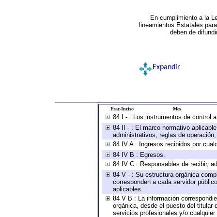
En cumplimiento a la L
lineamientos Estatales par
deben de difundi
Expandir
Frac-Inciso
Mes
84 I - : Los instrumentos de control 
84 II - : El marco normativo aplicabl
administrativos, reglas de operación, c
84 IV A : Ingresos recibidos por cual
84 IV B : Egresos.
84 IV C : Responsables de recibir, ad
84 V - : Su estructura orgánica compl
corresponden a cada servidor público
aplicables.
84 V B : La información correspondien
orgánica, desde el puesto del titular
servicios profesionales y/o cualquier 