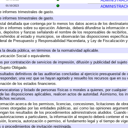
ADMINISTRAC
01/10/2023
ADMINISTRAC
e informes trimestrales de gasto.
e informes trimestrales de gasto.
stal detallada que contenga por lo menos los datos acerca de los destinatario
 e informes sobre su ejecución. Además, deberá difundirse la información re
, depósitos y fianzas señalando el nombre de los responsables de recibirlos, 
ransferidos al estado y municipios, se observarán las disposiciones específic
eral de Presupuesto y Responsabilidad Hacendaria, y Ley de Fiscalización y
 a la deuda pública, en términos de la normatividad aplicable.
icación Social o equivalente.
 por contratación de servicios de impresión, difusión y publicidad del sujeto
 Sujeto Obligado.
sultados definitivos de las auditorías concluidas al ejercicio presupuestal de 
rrespondan; una vez que se hayan agotado y resuelto los recursos que en su
inación de los estados financieros.
onvocatorias y listado de personas físicas o morales a quienes, por cualquier
 de las disposiciones aplicables, realicen actos de autoridad. Asimismo, los 
dichos recursos.
formación acerca de los permisos, licencias, concesiones, licitaciones de obr
ciones otorgadas por las entidades públicas, así como las opiniones argumento
gan los resultados de los procedimientos administrativos aludidos. Cuando s
utorizaciones a particulares, la información al respecto deberá contener el nom
ión, licencia, autorización o permiso, el fundamento legal y el tiempo de vige
 o procedimientos de invitación restringida.