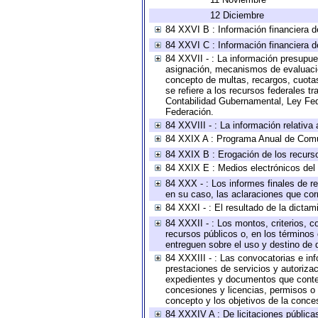
12 Diciembre
84 XXVI B : Información financiera d
84 XXVI C : Información financiera d
84 XXVII - : La información presupue
asignación, mecanismos de evaluación
concepto de multas, recargos, cuotas
se refiere a los recursos federales t
Contabilidad Gubernamental, Ley Fed
Federación.
84 XXVIII - : La información relativa
84 XXIX A : Programa Anual de Comun
84 XXIX B : Erogación de los recursos
84 XXIX E : Medios electrónicos del
84 XXX - : Los informes finales de re
en su caso, las aclaraciones que co
84 XXXI - : El resultado de la dictam
84 XXXII - : Los montos, criterios, c
recursos públicos o, en los términos
entreguen sobre el uso y destino de 
84 XXXIII - : Las convocatorias e in
prestaciones de servicios y autoriza
expedientes y documentos que conten
concesiones y licencias, permisos o a
concepto y los objetivos de la conces
84 XXXIV A : De licitaciones públicas