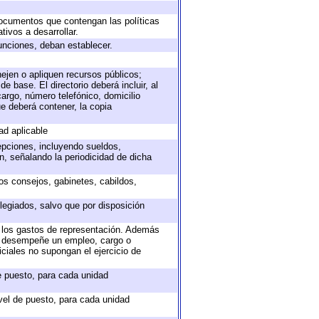
 documentos que contengan las políticas
ivos a desarrollar.
unciones, deban establecer.
nejen o apliquen recursos públicos;
e base. El directorio deberá incluir, al
argo, número telefónico, domicilio
ue deberá contener, la copia
ad aplicable
epciones, incluyendo sueldos,
, señalando la periodicidad de dicha
sos consejos, gabinetes, cabildos,
legiados, salvo que por disposición
o los gastos de representación. Además
ue desempeñe un empleo, cargo o
ciales no supongan el ejercicio de
de puesto, para cada unidad
ivel de puesto, para cada unidad