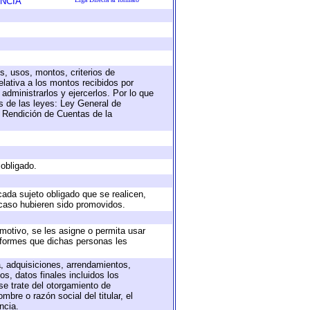
NCIA
s, usos, montos, criterios de
lativa a los montos recibidos por
administrarlos y ejercerlos. Por lo que
as de las leyes: Ley General de
 Rendición de Cuentas de la
 obligado.
cada sujeto obligado que se realicen,
 caso hubieren sido promovidos.
 motivo, se les asigne o permita usar
informes que dichas personas les
a, adquisiciones, arrendamientos,
s, datos finales incluidos los
e trate del otorgamiento de
bre o razón social del titular, el
ncia.