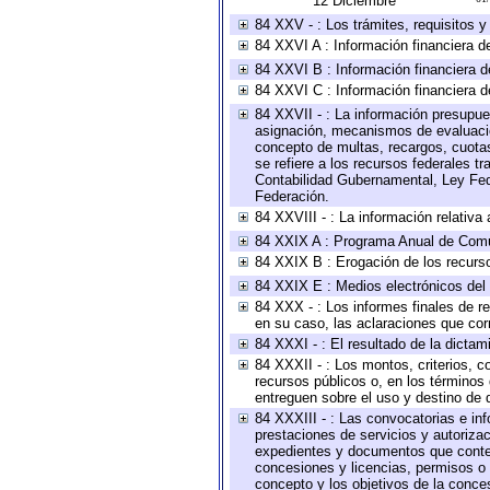
12 Diciembre
84 XXV - : Los trámites, requisitos 
84 XXVI A : Información financiera d
84 XXVI B : Información financiera d
84 XXVI C : Información financiera d
84 XXVII - : La información presupue
asignación, mecanismos de evaluación
concepto de multas, recargos, cuotas
se refiere a los recursos federales t
Contabilidad Gubernamental, Ley Fed
Federación.
84 XXVIII - : La información relativa
84 XXIX A : Programa Anual de Comun
84 XXIX B : Erogación de los recursos
84 XXIX E : Medios electrónicos del
84 XXX - : Los informes finales de re
en su caso, las aclaraciones que co
84 XXXI - : El resultado de la dictam
84 XXXII - : Los montos, criterios, c
recursos públicos o, en los términos
entreguen sobre el uso y destino de 
84 XXXIII - : Las convocatorias e in
prestaciones de servicios y autoriza
expedientes y documentos que conten
concesiones y licencias, permisos o a
concepto y los objetivos de la conces