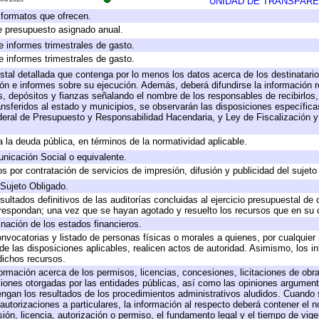
UNIDAD DE TRANSPARE
y formatos que ofrecen.
e presupuesto asignado anual.
e informes trimestrales de gasto.
e informes trimestrales de gasto.
stal detallada que contenga por lo menos los datos acerca de los destinatario
 e informes sobre su ejecución. Además, deberá difundirse la información re
, depósitos y fianzas señalando el nombre de los responsables de recibirlos, 
ransferidos al estado y municipios, se observarán las disposiciones específic
eral de Presupuesto y Responsabilidad Hacendaria, y Ley de Fiscalización y
 a la deuda pública, en términos de la normatividad aplicable.
icación Social o equivalente.
 por contratación de servicios de impresión, difusión y publicidad del sujeto
 Sujeto Obligado.
sultados definitivos de las auditorías concluidas al ejercicio presupuestal de 
rrespondan; una vez que se hayan agotado y resuelto los recursos que en su
inación de los estados financieros.
onvocatorias y listado de personas físicas o morales a quienes, por cualquier
 de las disposiciones aplicables, realicen actos de autoridad. Asimismo, los 
dichos recursos.
formación acerca de los permisos, licencias, concesiones, licitaciones de obr
ciones otorgadas por las entidades públicas, así como las opiniones argumento
gan los resultados de los procedimientos administrativos aludidos. Cuando s
utorizaciones a particulares, la información al respecto deberá contener el nom
ión, licencia, autorización o permiso, el fundamento legal y el tiempo de vige