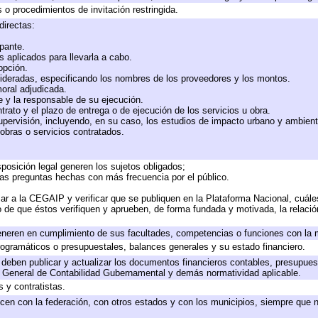
 o procedimientos de invitación restringida.
directas:
ipante.
 aplicados para llevarla a cabo.
 opción.
sideradas, especificando los nombres de los proveedores y los montos.
moral adjudicada.
te y la responsable de su ejecución.
trato y el plazo de entrega o de ejecución de los servicios u obra.
upervisión, incluyendo, en su caso, los estudios de impacto urbano y ambien
obras o servicios contratados.
posición legal generen los sujetos obligados;
las preguntas hechas con más frecuencia por el público.
ar a la CEGAIP y verificar que se publiquen en la Plataforma Nacional, cuále
to de que éstos verifiquen y aprueben, de forma fundada y motivada, la relaci
eneren en cumplimiento de sus facultades, competencias o funciones con la 
ogramáticos o presupuestales, balances generales y su estado financiero.
deben publicar y actualizar los documentos financieros contables, presupues
y General de Contabilidad Gubernamental y demás normatividad aplicable.
 y contratistas.
cen con la federación, con otros estados y con los municipios, siempre que 