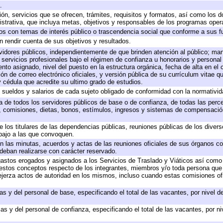
.
ión, servicios que se ofrecen, trámites, requisitos y formatos, así como los
trativa, que incluya metas, objetivos y responsables de los programas operat
ados con temas de interés público o trascendencia social que conforme a sus f
n rendir cuenta de sus objetivos y resultados.
ervidores públicos, independientemente de que brinden atención al público; ma
 servicios profesionales bajo el régimen de confianza u honorarios y personal d
o asignado, nivel del puesto en la estructura orgánica, fecha de alta en el c
ión de correo electrónico oficiales, y versión pública de su currículum vitae q
 y cédula que acredite su ultimo grado de estudios.
e sueldos y salarios de cada sujeto obligado de conformidad con la normativid
ta de todos los servidores públicos de base o de confianza, de todas las perc
s, comisiones, dietas, bonos, estímulos, ingresos y sistemas de compensación
e los titulares de las dependencias públicas, reuniones públicas de los diver
bajo a las que convoquen.
 en las minutas, acuerdos y actas de las reuniones oficiales de sus órganos co
deban realizarse con carácter reservado.
 gastos erogados y asignados a los Servicios de Traslado y Viáticos así com
 a estos conceptos respecto de los integrantes, miembros y/o toda persona q
ejerza actos de autoridad en los mismos, incluso cuando estas comisiones ofi
as y del personal de base, especificando el total de las vacantes, por nivel 
as y del personal de confianza, especificando el total de las vacantes, por n