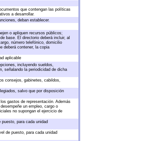
 documentos que contengan las políticas
ivos a desarrollar.
unciones, deban establecer.
nejen o apliquen recursos públicos;
e base. El directorio deberá incluir, al
argo, número telefónico, domicilio
ue deberá contener, la copia
ad aplicable
epciones, incluyendo sueldos,
, señalando la periodicidad de dicha
sos consejos, gabinetes, cabildos,
legiados, salvo que por disposición
o los gastos de representación. Además
ue desempeñe un empleo, cargo o
ciales no supongan el ejercicio de
de puesto, para cada unidad
ivel de puesto, para cada unidad