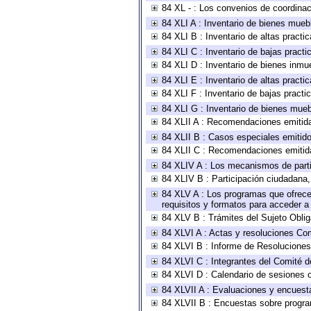
84 XL - : Los convenios de coordinac
84 XLI A : Inventario de bienes mueb
84 XLI B : Inventario de altas pract
84 XLI C : Inventario de bajas pract
84 XLI D : Inventario de bienes inmu
84 XLI E : Inventario de altas pract
84 XLI F : Inventario de bajas pract
84 XLI G : Inventario de bienes mue
84 XLII A : Recomendaciones emitid
84 XLII B : Casos especiales emitid
84 XLII C : Recomendaciones emitid
84 XLIV A : Los mecanismos de parti
84 XLIV B : Participación ciudadana
84 XLV A : Los programas que ofrecen
requisitos y formatos para acceder 
84 XLV B : Trámites del Sujeto Obli
84 XLVI A : Actas y resoluciones Co
84 XLVI B : Informe de Resoluciones
84 XLVI C : Integrantes del Comité d
84 XLVI D : Calendario de sesiones o
84 XLVII A : Evaluaciones y encuest
84 XLVII B : Encuestas sobre progr