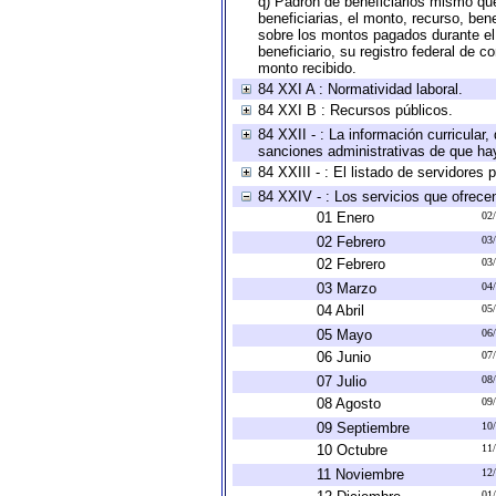
q) Padrón de beneficiarios mismo qu
beneficiarias, el monto, recurso, ben
sobre los montos pagados durante el 
beneficiario, su registro federal de
monto recibido.
84 XXI A : Normatividad laboral.
84 XXI B : Recursos públicos.
84 XXII - : La información curricular,
sanciones administrativas de que hay
84 XXIII - : El listado de servidores
84 XXIV - : Los servicios que ofrecen
01 Enero
02
02 Febrero
03
02 Febrero
03
03 Marzo
04
04 Abril
05
05 Mayo
06
06 Junio
07
07 Julio
08
08 Agosto
09
09 Septiembre
10
10 Octubre
11
11 Noviembre
12
01