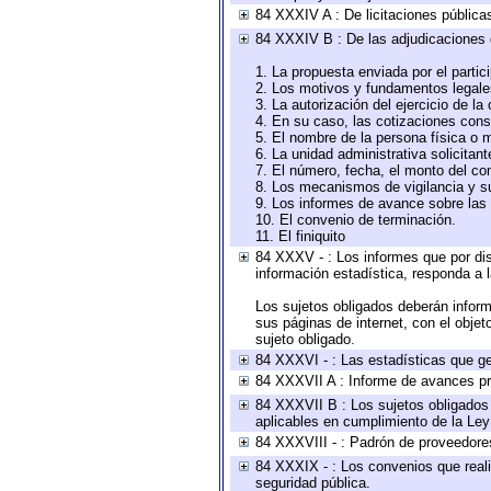
84 XXXIV A : De licitaciones públicas
84 XXXIV B : De las adjudicaciones 
1. La propuesta enviada por el partic
2. Los motivos y fundamentos legales
3. La autorización del ejercicio de la
4. En su caso, las cotizaciones con
5. El nombre de la persona física o 
6. La unidad administrativa solicitan
7. El número, fecha, el monto del con
8. Los mecanismos de vigilancia y s
9. Los informes de avance sobre las 
10. El convenio de terminación.
11. El finiquito
84 XXXV - : Los informes que por dis
información estadística, responda a 
Los sujetos obligados deberán inform
sus páginas de internet, con el obje
sujeto obligado.
84 XXXVI - : Las estadísticas que g
84 XXXVII A : Informe de avances pr
84 XXXVII B : Los sujetos obligados 
aplicables en cumplimiento de la Le
84 XXXVIII - : Padrón de proveedores
84 XXXIX - : Los convenios que reali
seguridad pública.