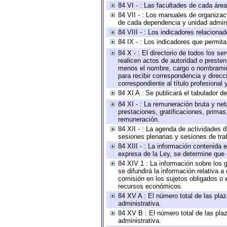
84 VI - : Las facultades de cada área
84 VII - : Los manuales de organizac
de cada dependencia y unidad adminis
84 VIII - : Los indicadores relacion
84 IX - : Los indicadores que permita
84 X - : El directorio de todos los s
realicen actos de autoridad o presten
menos el nombre, cargo o nombramient
para recibir correspondencia y direcc
correspondiente al título profesional
84 XI A : Se publicará el tabulador d
84 XI - : La remuneración bruta y ne
prestaciones, gratificaciones, prima
remuneración.
84 XII - : La agenda de actividades d
sesiones plenarias y sesiones de tra
84 XIII - : La información contenida
expresa de la Ley, se determine que 
84 XIV 1 : La información sobre los
se difundirá la información relativa
comisión en los sujetos obligados o 
recursos económicos.
84 XV A : El número total de las plaz
administrativa.
84 XV B : El número total de las plaz
administrativa.