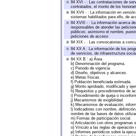
84 XVI - : Las contrataciones de serv
contratados, el monto de los honorari
84 XVII - : La información en versión
sistemas habilitados para ello, de ac
84 XVIII - : La información acerca de
responsables de atender las peticion
públicos; asimismo el nombre, puesto,
peticiones de acceso
84 XIX - : Las convocatorias a concu
84 XX A : La información de los prog
de servicios, de infraestructura socia
84 XX B : a) Área.
b) Denominación del programa.
c) Periodo de vigencia.
d) Diseño, objetivos y alcances.
e) Metas físicas.
f) Población beneficiada estimada.
g) Monto aprobado, modificado y eje
h) Requisitos y procedimientos de a
i) Procedimiento de queja o inconfor
j) Mecanismos de exigibilidad.
k) Mecanismos de evaluación, infor
l) Indicadores con nombre, definició
nombre de las bases de datos utiliza
m) Formas de participación social.
n) Articulación con otros programas s
o) Vínculo a las reglas de operación
p) Informes periódicos sobre la ejecu