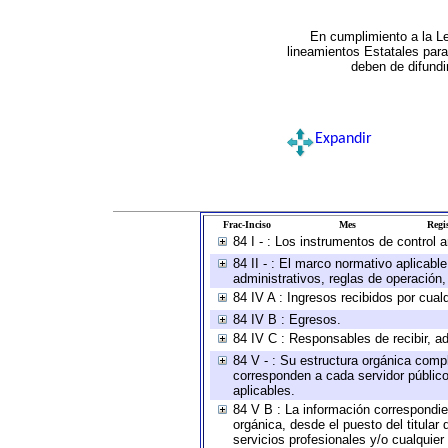
En cumplimiento a la L
lineamientos Estatales par
deben de difundi
Expandir
Frac-Inciso
Mes
Regis
84 I - : Los instrumentos de control 
84 II - : El marco normativo aplicabl
administrativos, reglas de operación, c
84 IV A : Ingresos recibidos por cual
84 IV B : Egresos.
84 IV C : Responsables de recibir, ad
84 V - : Su estructura orgánica compl
corresponden a cada servidor público
aplicables.
84 V B : La información correspondien
orgánica, desde el puesto del titular
servicios profesionales y/o cualquier 