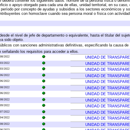
e deberá contener los siguientes datos: nombre de la persona física o denomi
eficio o apoyo otorgado para cada una de ellas, unidad territorial, en su caso
período por concepto de ayudas y subsidios a los sectores económicos y soci
 contribuyentes con homoclave cuando sea persona moral o física con actividad
 desde el nivel de jefe de departamento o equivalente, hasta el titular del suj
a sido objeto.
 públicos con sanciones administrativas definitivas, especificando la causa de 
 señalando los requisitos para acceder a ellos.
/08/2022
UNIDAD DE TRANSPARE
/03/2022
UNIDAD DE TRANSPARE
/03/2022
UNIDAD DE TRANSPARE
/06/2022
UNIDAD DE TRANSPARE
/06/2022
UNIDAD DE TRANSPARE
/08/2022
UNIDAD DE TRANSPARE
/06/2022
UNIDAD DE TRANSPARE
/08/2022
UNIDAD DE TRANSPARE
/09/2022
UNIDAD DE TRANSPARE
/07/2022
UNIDAD DE TRANSPARE
/04/2022
UNIDAD DE TRANSPARE
/08/2022
UNIDAD DE TRANSPARE
/06/2023