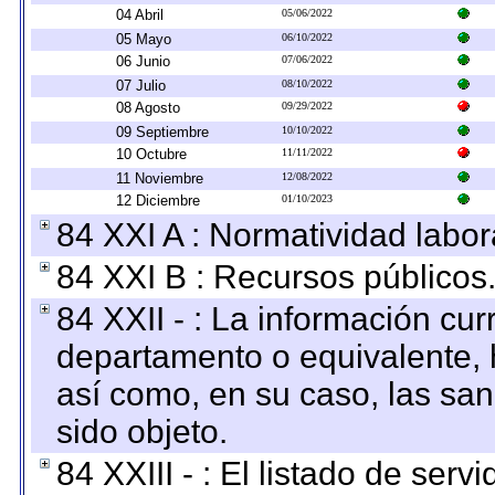
04 Abril
05/06/2022
05 Mayo
06/10/2022
06 Junio
07/06/2022
07 Julio
08/10/2022
08 Agosto
09/29/2022
09 Septiembre
10/10/2022
10 Octubre
11/11/2022
11 Noviembre
12/08/2022
12 Diciembre
01/10/2023
84 XXI A : Normatividad labor
84 XXI B : Recursos públicos
84 XXII - : La información curr
departamento o equivalente, ha
así como, en su caso, las sa
sido objeto.
84 XXIII - : El listado de ser