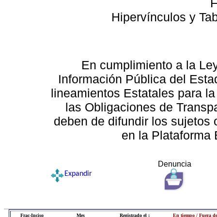
F
Hipervínculos y Ta
En cumplimiento a la Le
Información Pública del Esta
lineamientos Estatales para la
las Obligaciones de Transp
deben de difundir los sujetos 
en la Plataforma 
Denuncia
Expandir
Frac-Inciso
Mes
Registrado el :
En tiempo / Fuera d