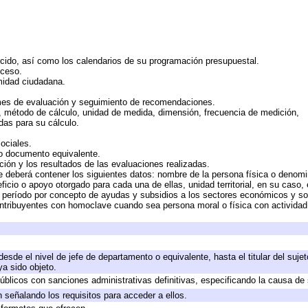
rcido, así como los calendarios de su programación presupuestal.
cceso.
midad ciudadana.
mes de evaluación y seguimiento de recomendaciones.
n, método de cálculo, unidad de medida, dimensión, frecuencia de medición,
das para su cálculo.
ociales.
 o documento equivalente.
ción y los resultados de las evaluaciones realizadas.
e deberá contener los siguientes datos: nombre de la persona física o denomi
eficio o apoyo otorgado para cada una de ellas, unidad territorial, en su caso
período por concepto de ayudas y subsidios a los sectores económicos y soci
 contribuyentes con homoclave cuando sea persona moral o física con actividad
 desde el nivel de jefe de departamento o equivalente, hasta el titular del suj
a sido objeto.
 públicos con sanciones administrativas definitivas, especificando la causa de 
 señalando los requisitos para acceder a ellos.