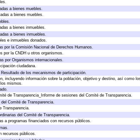
les.
icadas a bienes muebles.
icadas a bienes muebles.
ebles.
icadas a bienes inmuebles.
icadas a bienes inmuebles.
bles e inmuebles donados.
as por la Comisión Nacional de Derechos Humanos.
os por la CNDH u otros organismos.
as por Organismos internacionales.
cipación ciudadana.
, Resultado de los mecanismos de participación.
, incluyendo información sobre la población, objetivo y destino, así como lo
a los mismos.
gado.
mité de Transparencia_Informe de sesiones del Comité de Transparencia.
 del Comité de Transparencia.
e Transparencia.
rdinarias del Comité de Transparencia.
as a programas financiados con recursos públicos.
amas.
n recursos públicos.