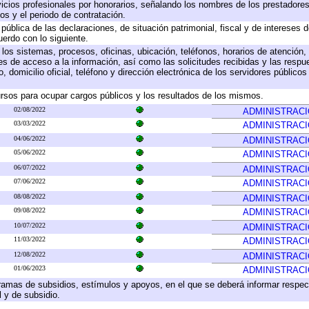
icios profesionales por honorarios, señalando los nombres de los prestadores 
os y el periodo de contratación.
 pública de las declaraciones, de situación patrimonial, fiscal y de intereses d
uerdo con lo siguiente.
 los sistemas, procesos, oficinas, ubicación, teléfonos, horarios de atención,
es de acceso a la información, así como las solicitudes recibidas y las respu
 domicilio oficial, teléfono y dirección electrónica de los servidores público
rsos para ocupar cargos públicos y los resultados de los mismos.
02/08/2022
ADMINISTRAC
03/03/2022
ADMINISTRAC
04/06/2022
ADMINISTRAC
05/06/2022
ADMINISTRAC
06/07/2022
ADMINISTRAC
07/06/2022
ADMINISTRAC
08/08/2022
ADMINISTRAC
09/08/2022
ADMINISTRAC
10/07/2022
ADMINISTRAC
11/03/2022
ADMINISTRAC
12/08/2022
ADMINISTRAC
01/06/2023
ADMINISTRAC
ramas de subsidios, estímulos y apoyos, en el que se deberá informar respec
l y de subsidio.