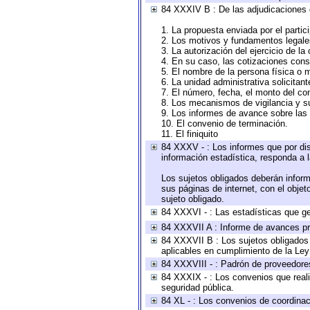
84 XXXIV B : De las adjudicaciones 
1. La propuesta enviada por el partic
2. Los motivos y fundamentos legales
3. La autorización del ejercicio de la
4. En su caso, las cotizaciones con
5. El nombre de la persona física o 
6. La unidad administrativa solicitan
7. El número, fecha, el monto del con
8. Los mecanismos de vigilancia y s
9. Los informes de avance sobre las 
10. El convenio de terminación.
11. El finiquito
84 XXXV - : Los informes que por dis
información estadística, responda a 
Los sujetos obligados deberán inform
sus páginas de internet, con el obje
sujeto obligado.
84 XXXVI - : Las estadísticas que g
84 XXXVII A : Informe de avances pr
84 XXXVII B : Los sujetos obligados 
aplicables en cumplimiento de la Le
84 XXXVIII - : Padrón de proveedores
84 XXXIX - : Los convenios que reali
seguridad pública.
84 XL - : Los convenios de coordinac