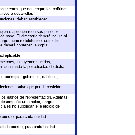
 documentos que contengan las políticas
ivos a desarrollar.
unciones, deban establecer.
nejen o apliquen recursos públicos;
e base. El directorio deberá incluir, al
argo, número telefónico, domicilio
ue deberá contener, la copia
ad aplicable
epciones, incluyendo sueldos,
, señalando la periodicidad de dicha
sos consejos, gabinetes, cabildos,
legiados, salvo que por disposición
o los gastos de representación. Además
ue desempeñe un empleo, cargo o
ciales no supongan el ejercicio de
de puesto, para cada unidad
ivel de puesto, para cada unidad