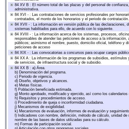
84 XV B : El número total de las plazas y del personal de confianza,
administrativa.
84 XVI - : Las contrataciones de servicios profesionales por honorar
contratados, el monto de los honorarios y el periodo de contratación.
84 XVII - : La información en versión pública de las declaraciones, de
sistemas habilitados para ello, de acuerdo con lo siguiente.
84 XVIII - : La información acerca de los sistemas, procesos, oficina
responsables de atender las peticiones de acceso a la información, 
públicos; asimismo el nombre, puesto, domicilio oficial, teléfono y d
peticiones de acceso
84 XIX - : Las convocatorias a concursos para ocupar cargos públic
84 XX A : La información de los programas de subsidios, estímulos 
de servicios, de infraestructura social y de subsidio.
84 XX B : a) Área.
b) Denominación del programa.
c) Periodo de vigencia.
d) Diseño, objetivos y alcances.
e) Metas físicas.
f) Población beneficiada estimada.
g) Monto aprobado, modificado y ejercido, así como los calendarios
h) Requisitos y procedimientos de acceso.
i) Procedimiento de queja o inconformidad ciudadana.
j) Mecanismos de exigibilidad.
k) Mecanismos de evaluación, informes de evaluación y seguimien
l) Indicadores con nombre, definición, método de cálculo, unidad de
nombre de las bases de datos utilizadas para su cálculo.
m) Formas de participación social.
n) Articulación con otros programas sociales.