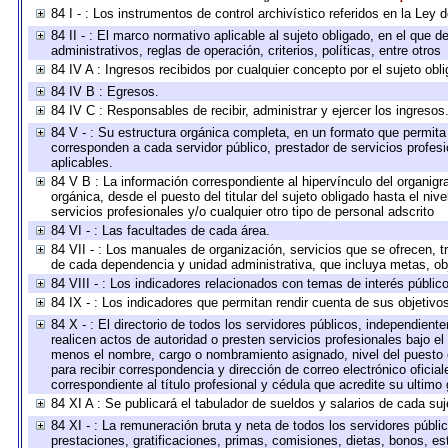
84 I - : Los instrumentos de control archivístico referidos en la Ley
84 II - : El marco normativo aplicable al sujeto obligado, en el que
administrativos, reglas de operación, criterios, políticas, entre otros
84 IV A : Ingresos recibidos por cualquier concepto por el sujeto obl
84 IV B : Egresos.
84 IV C : Responsables de recibir, administrar y ejercer los ingresos
84 V - : Su estructura orgánica completa, en un formato que permita 
corresponden a cada servidor público, prestador de servicios profes
aplicables.
84 V B : La información correspondiente al hipervínculo del organigra
orgánica, desde el puesto del titular del sujeto obligado hasta el ni
servicios profesionales y/o cualquier otro tipo de personal adscrito
84 VI - : Las facultades de cada área.
84 VII - : Los manuales de organización, servicios que se ofrecen, 
de cada dependencia y unidad administrativa, que incluya metas, obj
84 VIII - : Los indicadores relacionados con temas de interés públi
84 IX - : Los indicadores que permitan rendir cuenta de sus objetivo
84 X - : El directorio de todos los servidores públicos, independien
realicen actos de autoridad o presten servicios profesionales bajo el
menos el nombre, cargo o nombramiento asignado, nivel del puesto en
para recibir correspondencia y dirección de correo electrónico oficia
correspondiente al título profesional y cédula que acredite su ultimo
84 XI A : Se publicará el tabulador de sueldos y salarios de cada su
84 XI - : La remuneración bruta y neta de todos los servidores públ
prestaciones, gratificaciones, primas, comisiones, dietas, bonos, e