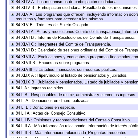
84 XLIV A : Los mecanismos de participación ciudadana.
84 XLIV B : Participación ciudadana, Resultado de los mecanismos d
84 XLV A : Los programas que ofrecen, incluyendo información sobre 
requisitos y formatos para acceder a los mismos.
84 XLV B : Trámites del Sujeto Obligado.
84 XLVI A : Actas y resoluciones Comité de Transparencia_Informe 
84 XLVI B : Informe de Resoluciones del Comité de Transparencia.
84 XLVI C : Integrantes del Comité de Transparencia.
84 XLVI D : Calendario de sesiones ordinarias del Comité de Transp
84 XLVII A : Evaluaciones y encuestas a programas financiados con
84 XLVII B : Encuestas sobre programas.
84 XLVIII - : Estudios financiados con recursos públicos.
84 XLIX A : Hipervínculo al listado de pensionados y jubilados.
84 XLIX B : Jubilados y pensionados. Listado de jubilados y pensio
84 L A : Ingresos recibidos.
84 L B : Responsables de recibir, administrar y ejercer los ingresos.
84 LI A : Donaciones en dinero realizadas.
84 LI B : Donaciones en especie.
84 LII A : Actas del Consejo Consultivo.
84 LII B : Opiniones y recomendaciones del Consejo Consultivo.
84 LIII A : Más información relacionada_Información de interés públi
84 LIII B : Más información relacionada_Preguntas frecuentes.