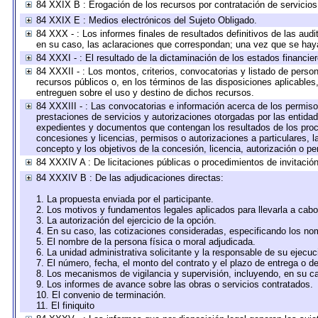
84 XXIX B : Erogación de los recursos por contratación de servicios 
84 XXIX E : Medios electrónicos del Sujeto Obligado.
84 XXX - : Los informes finales de resultados definitivos de las audi
en su caso, las aclaraciones que correspondan; una vez que se hay
84 XXXI - : El resultado de la dictaminación de los estados financier
84 XXXII - : Los montos, criterios, convocatorias y listado de perso
recursos públicos o, en los términos de las disposiciones aplicable
entreguen sobre el uso y destino de dichos recursos.
84 XXXIII - : Las convocatorias e información acerca de los permisos
prestaciones de servicios y autorizaciones otorgadas por las entida
expedientes y documentos que contengan los resultados de los proce
concesiones y licencias, permisos o autorizaciones a particulares, la
concepto y los objetivos de la concesión, licencia, autorización o pe
84 XXXIV A : De licitaciones públicas o procedimientos de invitación 
84 XXXIV B : De las adjudicaciones directas:
1. La propuesta enviada por el participante.
2. Los motivos y fundamentos legales aplicados para llevarla a cabo
3. La autorización del ejercicio de la opción.
4. En su caso, las cotizaciones consideradas, especificando los no
5. El nombre de la persona física o moral adjudicada.
6. La unidad administrativa solicitante y la responsable de su ejecuc
7. El número, fecha, el monto del contrato y el plazo de entrega o de
8. Los mecanismos de vigilancia y supervisión, incluyendo, en su c
9. Los informes de avance sobre las obras o servicios contratados.
10. El convenio de terminación.
11. El finiquito