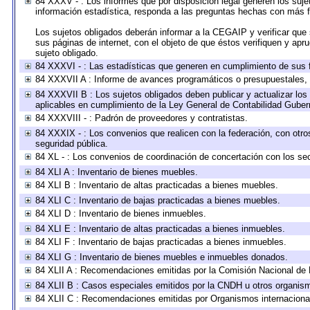
84 XXXV - : Los informes que por disposición legal generen los suje
información estadística, responda a las preguntas hechas con más fr
Los sujetos obligados deberán informar a la CEGAIP y verificar que 
sus páginas de internet, con el objeto de que éstos verifiquen y apr
sujeto obligado.
84 XXXVI - : Las estadísticas que generen en cumplimiento de sus 
84 XXXVII A : Informe de avances programáticos o presupuestales, 
84 XXXVII B : Los sujetos obligados deben publicar y actualizar lo
aplicables en cumplimiento de la Ley General de Contabilidad Gube
84 XXXVIII - : Padrón de proveedores y contratistas.
84 XXXIX - : Los convenios que realicen con la federación, con otr
seguridad pública.
84 XL - : Los convenios de coordinación de concertación con los sec
84 XLI A : Inventario de bienes muebles.
84 XLI B : Inventario de altas practicadas a bienes muebles.
84 XLI C : Inventario de bajas practicadas a bienes muebles.
84 XLI D : Inventario de bienes inmuebles.
84 XLI E : Inventario de altas practicadas a bienes inmuebles.
84 XLI F : Inventario de bajas practicadas a bienes inmuebles.
84 XLI G : Inventario de bienes muebles e inmuebles donados.
84 XLII A : Recomendaciones emitidas por la Comisión Nacional d
84 XLII B : Casos especiales emitidos por la CNDH u otros organis
84 XLII C : Recomendaciones emitidas por Organismos internaciona