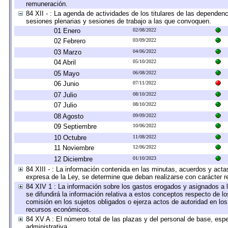
remuneración.
84 XII - : La agenda de actividades de los titulares de las dependen
sesiones plenarias y sesiones de trabajo a las que convoquen.
01 Enero
02/08/2022
02 Febrero
03/09/2022
03 Marzo
04/06/2022
04 Abril
05/10/2022
05 Mayo
06/08/2022
06 Junio
07/11/2022
07 Julio
08/10/2022
07 Julio
08/10/2022
08 Agosto
09/09/2022
09 Septiembre
10/06/2022
10 Octubre
11/08/2022
11 Noviembre
12/06/2022
12 Diciembre
01/10/2023
84 XIII - : La información contenida en las minutas, acuerdos y acta
expresa de la Ley, se determine que deban realizarse con carácter r
84 XIV 1 : La información sobre los gastos erogados y asignados a 
se difundirá la información relativa a estos conceptos respecto de
comisión en los sujetos obligados o ejerza actos de autoridad en lo
recursos económicos.
84 XV A : El número total de las plazas y del personal de base, espe
administrativa.