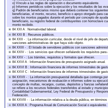
o) Vínculo a las reglas de operación o documento equivalente.
p) Informes periódicos sobre la ejecución y los resultados de las ev
q) Padrón de beneficiarios mismo que deberá contener los siguiente
beneficiarias, el monto, recurso, beneficio o apoyo otorgado para cad
sobre los montos pagados durante el período por concepto de ayudas
beneficiario, su registro federal de contribuyentes con homoclave cu
monto recibido.
84 XXI A : Normatividad laboral.
84 XXI B : Recursos públicos.
84 XXII - : La información curricular, desde el nivel de jefe de depar
sanciones administrativas de que haya sido objeto.
84 XXIII - : El listado de servidores públicos con sanciones administ
84 XXIV - : Los servicios que ofrecen señalando los requisitos para 
84 XXV - : Los trámites, requisitos y formatos que ofrecen.
84 XXVI A : Información financiera de presupuesto asignado anual.
84 XXVI B : Información financiera de informes trimestrales de gast
84 XXVI C : Información financiera de informes trimestrales de gast
84 XXVII - : La información presupuestal detallada que contenga por 
asignación, mecanismos de evaluación e informes sobre su ejecución
concepto de multas, recargos, cuotas, depósitos y fianzas señalando 
se refiere a los recursos federales transferidos al estado y municip
Contabilidad Gubernamental, Ley Federal de Presupuesto y Responsa
Federación.
84 XXVIII - : La información relativa a la deuda pública, en términos
84 XXIX A : Programa Anual de Comunicación Social o equivalente.