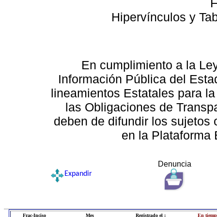
F
Hipervínculos y Ta
En cumplimiento a la Le
Información Pública del Esta
lineamientos Estatales para la
las Obligaciones de Transp
deben de difundir los sujetos 
en la Plataforma 
Denuncia
Expandir
Frac-Inciso
Mes
Registrado el :
En tiemp