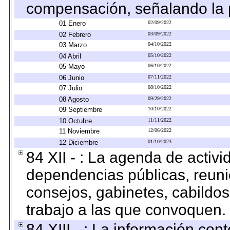
compensación, señalando la 
01 Enero
02/09/2022
02 Febrero
03/09/2022
03 Marzo
04/10/2022
04 Abril
05/10/2022
05 Mayo
06/10/2022
06 Junio
07/11/2022
07 Julio
08/10/2022
08 Agosto
09/29/2022
09 Septiembre
10/10/2022
10 Octubre
11/11/2022
11 Noviembre
12/06/2022
12 Diciembre
01/10/2023
84 XII - : La agenda de activi
dependencias públicas, reuni
consejos, gabinetes, cabildos
trabajo a las que convoquen.
84 XIII - : La información co