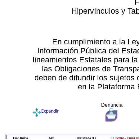
F
Hipervínculos y Ta
En cumplimiento a la Le
Información Pública del Esta
lineamientos Estatales para la
las Obligaciones de Transp
deben de difundir los sujetos 
en la Plataforma 
Denuncia
Expandir
Frac-Inciso
Mes
Registrado el :
En tiempo / Fuera de