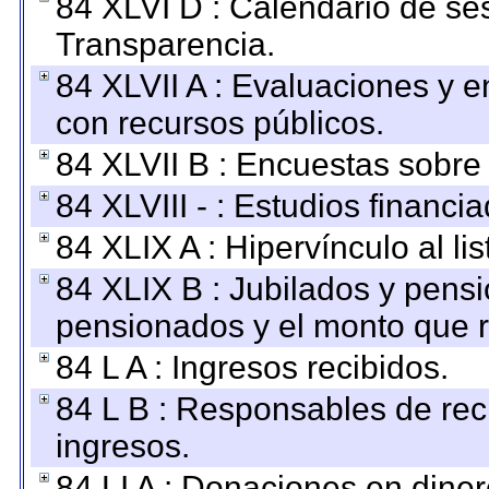
84 XLVI D : Calendario de se
Transparencia.
84 XLVII A : Evaluaciones y 
con recursos públicos.
84 XLVII B : Encuestas sobre
84 XLVIII - : Estudios financi
84 XLIX A : Hipervínculo al l
84 XLIX B : Jubilados y pensi
pensionados y el monto que 
84 L A : Ingresos recibidos.
84 L B : Responsables de recib
ingresos.
84 LI A : Donaciones en diner