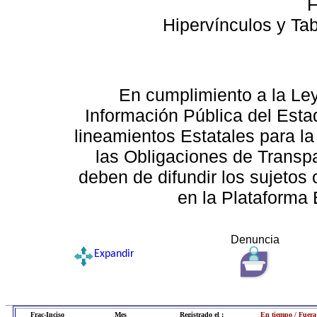
F
Hipervínculos y Ta
En cumplimiento a la Le
Información Pública del Esta
lineamientos Estatales para la
las Obligaciones de Transp
deben de difundir los sujetos 
en la Plataforma 
Denuncia
Expandir
Frac-Inciso
Mes
Registrado el :
En tiempo / Fuera