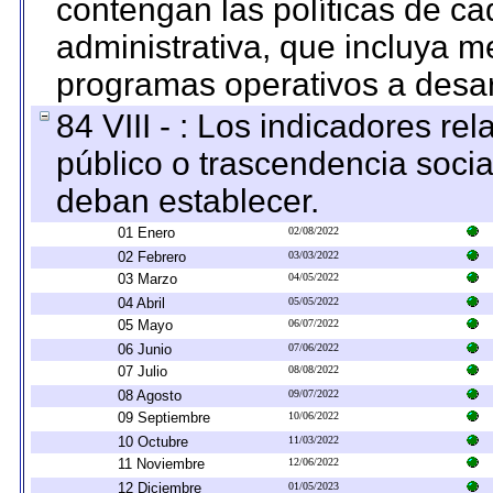
contengan las políticas de c
administrativa, que incluya m
programas operativos a desarr
84 VIII - : Los indicadores r
público o trascendencia soci
deban establecer.
01 Enero
02/08/2022
02 Febrero
03/03/2022
03 Marzo
04/05/2022
04 Abril
05/05/2022
05 Mayo
06/07/2022
06 Junio
07/06/2022
07 Julio
08/08/2022
08 Agosto
09/07/2022
09 Septiembre
10/06/2022
10 Octubre
11/03/2022
11 Noviembre
12/06/2022
12 Diciembre
01/05/2023