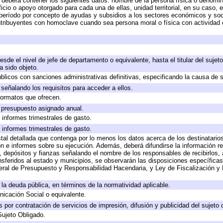
 deberá contener los siguientes datos: nombre de la persona física o denomi
ficio o apoyo otorgado para cada una de ellas, unidad territorial, en su caso,
período por concepto de ayudas y subsidios a los sectores económicos y soci
contribuyentes con homoclave cuando sea persona moral o física con actividad 
desde el nivel de jefe de departamento o equivalente, hasta el titular del suje
 sido objeto.
públicos con sanciones administrativas definitivas, especificando la causa de s
señalando los requisitos para acceder a ellos.
 formatos que ofrecen.
e presupuesto asignado anual.
 informes trimestrales de gasto.
 informes trimestrales de gasto.
tal detallada que contenga por lo menos los datos acerca de los destinatarios
e informes sobre su ejecución. Además, deberá difundirse la información rel
 depósitos y fianzas señalando el nombre de los responsables de recibirlos, a
ansferidos al estado y municipios, se observarán las disposiciones específica
ral de Presupuesto y Responsabilidad Hacendaria, y Ley de Fiscalización y 
a la deuda pública, en términos de la normatividad aplicable.
icación Social o equivalente.
por contratación de servicios de impresión, difusión y publicidad del sujeto 
Sujeto Obligado.