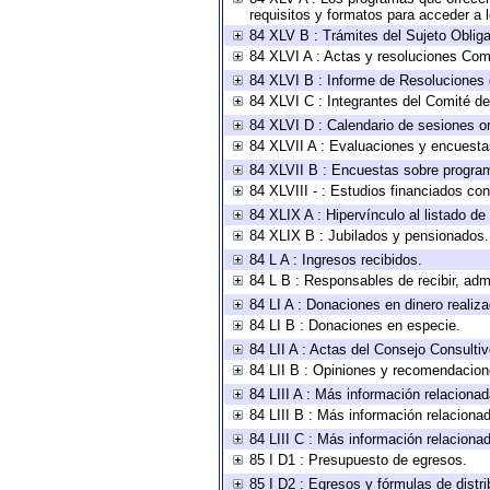
requisitos y formatos para acceder a
84 XLV B : Trámites del Sujeto Oblig
84 XLVI A : Actas y resoluciones Com
84 XLVI B : Informe de Resoluciones 
84 XLVI C : Integrantes del Comité d
84 XLVI D : Calendario de sesiones or
84 XLVII A : Evaluaciones y encuesta
84 XLVII B : Encuestas sobre progra
84 XLVIII - : Estudios financiados con
84 XLIX A : Hipervínculo al listado de
84 XLIX B : Jubilados y pensionados.
84 L A : Ingresos recibidos.
84 L B : Responsables de recibir, admi
84 LI A : Donaciones en dinero realiz
84 LI B : Donaciones en especie.
84 LII A : Actas del Consejo Consultiv
84 LII B : Opiniones y recomendacion
84 LIII A : Más información relacionad
84 LIII B : Más información relaciona
84 LIII C : Más información relaciona
85 I D1 : Presupuesto de egresos.
85 I D2 : Egresos y fórmulas de distri