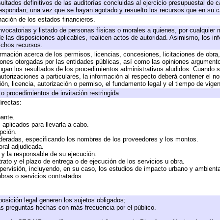
ultados definitivos de las auditorías concluidas al ejercicio presupuestal de c
respondan; una vez que se hayan agotado y resuelto los recursos que en su 
nación de los estados financieros.
nvocatorias y listado de personas físicas o morales a quienes, por cualquier 
de las disposiciones aplicables, realicen actos de autoridad. Asimismo, los i
ichos recursos.
ormación acerca de los permisos, licencias, concesiones, licitaciones de obra
iones otorgadas por las entidades públicas, así como las opiniones argumentos
an los resultados de los procedimientos administrativos aludidos. Cuando se
torizaciones a particulares, la información al respecto deberá contener el nomb
ón, licencia, autorización o permiso, el fundamento legal y el tiempo de vigen
o procedimientos de invitación restringida.
irectas:
pante.
aplicados para llevarla a cabo.
opción.
ideradas, especificando los nombres de los proveedores y los montos.
oral adjudicada.
e y la responsable de su ejecución.
rato y el plazo de entrega o de ejecución de los servicios u obra.
pervisión, incluyendo, en su caso, los estudios de impacto urbano y ambient
bras o servicios contratados.
osición legal generen los sujetos obligados;
as preguntas hechas con más frecuencia por el público.