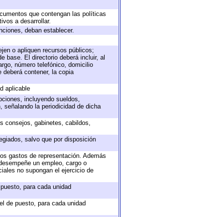
documentos que contengan las políticas
vos a desarrollar.
unciones, deban establecer.
ejen o apliquen recursos públicos;
 base. El directorio deberá incluir, al
rgo, número telefónico, domicilio
e deberá contener, la copia
d aplicable
epciones, incluyendo sueldos,
, señalando la periodicidad de dicha
os consejos, gabinetes, cabildos,
egiados, salvo que por disposición
 los gastos de representación. Además
e desempeñe un empleo, cargo o
iales no supongan el ejercicio de
e puesto, para cada unidad
vel de puesto, para cada unidad