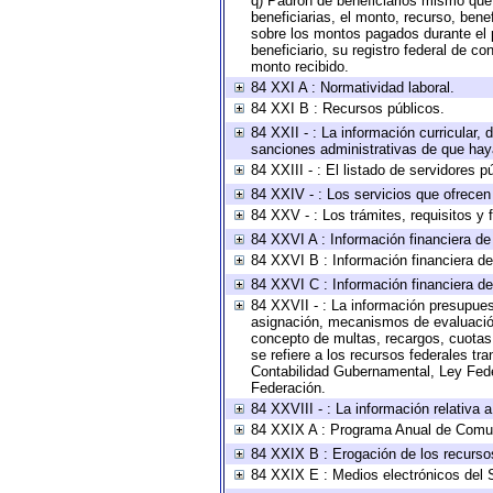
q) Padrón de beneficiarios mismo que
beneficiarias, el monto, recurso, bene
sobre los montos pagados durante el 
beneficiario, su registro federal de 
monto recibido.
84 XXI A : Normatividad laboral.
84 XXI B : Recursos públicos.
84 XXII - : La información curricular, 
sanciones administrativas de que haya
84 XXIII - : El listado de servidores 
84 XXIV - : Los servicios que ofrecen 
84 XXV - : Los trámites, requisitos y
84 XXVI A : Información financiera d
84 XXVI B : Información financiera de
84 XXVI C : Información financiera de
84 XXVII - : La información presupues
asignación, mecanismos de evaluación 
concepto de multas, recargos, cuotas,
se refiere a los recursos federales tr
Contabilidad Gubernamental, Ley Fede
Federación.
84 XXVIII - : La información relativa 
84 XXIX A : Programa Anual de Comun
84 XXIX B : Erogación de los recursos 
84 XXIX E : Medios electrónicos del 