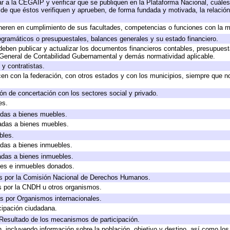
r a la CEGAIP y verificar que se publiquen en la Plataforma Nacional, cuáles
o de que éstos verifiquen y aprueben, de forma fundada y motivada, la relació
neren en cumplimiento de sus facultades, competencias o funciones con la m
gramáticos o presupuestales, balances generales y su estado financiero.
eben publicar y actualizar los documentos financieros contables, presupuest
 General de Contabilidad Gubernamental y demás normatividad aplicable.
y contratistas.
en con la federación, con otros estados y con los municipios, siempre que n
ón de concertación con los sectores social y privado.
es.
cadas a bienes muebles.
cadas a bienes muebles.
bles.
cadas a bienes inmuebles.
cadas a bienes inmuebles.
les e inmuebles donados.
s por la Comisión Nacional de Derechos Humanos.
s por la CNDH u otros organismos.
s por Organismos internacionales.
cipación ciudadana.
 Resultado de los mecanismos de participación.
 incluyendo información sobre la población, objetivo y destino, así como los