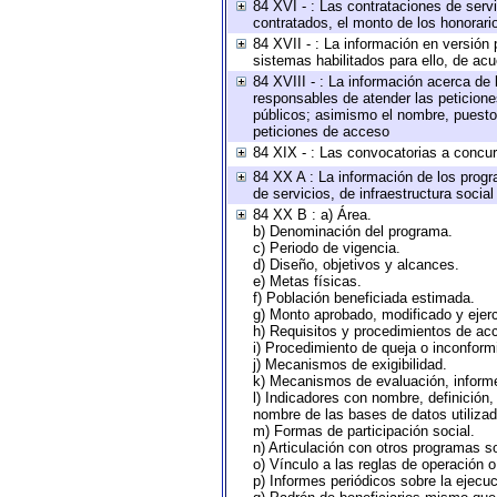
84 XVI - : Las contrataciones de serv
contratados, el monto de los honorario
84 XVII - : La información en versión 
sistemas habilitados para ello, de acu
84 XVIII - : La información acerca de 
responsables de atender las peticione
públicos; asimismo el nombre, puesto, 
peticiones de acceso
84 XIX - : Las convocatorias a concu
84 XX A : La información de los progr
de servicios, de infraestructura social
84 XX B : a) Área.
b) Denominación del programa.
c) Periodo de vigencia.
d) Diseño, objetivos y alcances.
e) Metas físicas.
f) Población beneficiada estimada.
g) Monto aprobado, modificado y ejer
h) Requisitos y procedimientos de ac
i) Procedimiento de queja o inconfor
j) Mecanismos de exigibilidad.
k) Mecanismos de evaluación, inform
l) Indicadores con nombre, definición
nombre de las bases de datos utilizad
m) Formas de participación social.
n) Articulación con otros programas so
o) Vínculo a las reglas de operación 
p) Informes periódicos sobre la ejecuc