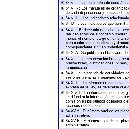
84 VI - : Las facultades de cada área.
84 VII - : Los manuales de organizaci
de cada dependencia y unidad administ
84 VIII - : Los indicadores relaciona
84 IX - : Los indicadores que permitan
84 X - : El directorio de todos los se
realicen actos de autoridad o presten 
menos el nombre, cargo o nombramiento
para recibir correspondencia y direcci
correspondiente al título profesional 
84 XI A : Se publicará el tabulador de
84 XI - : La remuneración bruta y net
prestaciones, gratificaciones, primas
remuneración.
84 XII - : La agenda de actividades de
sesiones plenarias y sesiones de tra
84 XIII - : La información contenida 
expresa de la Ley, se determine que d
84 XIV 1 : La información sobre los 
se difundirá la información relativa
comisión en los sujetos obligados o e
recursos económicos.
84 XV A : El número total de las plaza
administrativa.
84 XV B : El número total de las plaza
administrativa.