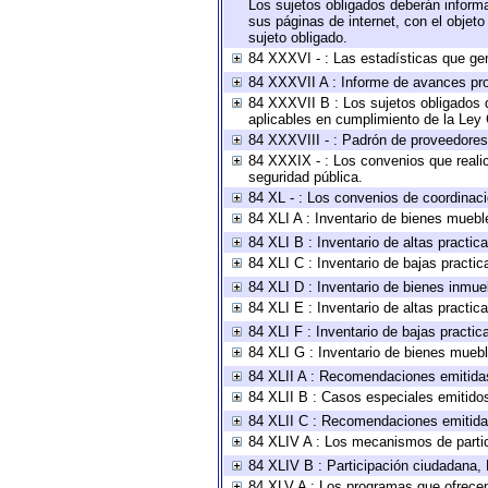
Los sujetos obligados deberán informa
sus páginas de internet, con el objet
sujeto obligado.
84 XXXVI - : Las estadísticas que ge
84 XXXVII A : Informe de avances pro
84 XXXVII B : Los sujetos obligados d
aplicables en cumplimiento de la Ley
84 XXXVIII - : Padrón de proveedores 
84 XXXIX - : Los convenios que realic
seguridad pública.
84 XL - : Los convenios de coordinaci
84 XLI A : Inventario de bienes muebl
84 XLI B : Inventario de altas practi
84 XLI C : Inventario de bajas practi
84 XLI D : Inventario de bienes inmue
84 XLI E : Inventario de altas practi
84 XLI F : Inventario de bajas practi
84 XLI G : Inventario de bienes mueb
84 XLII A : Recomendaciones emitida
84 XLII B : Casos especiales emitido
84 XLII C : Recomendaciones emitida
84 XLIV A : Los mecanismos de parti
84 XLIV B : Participación ciudadana,
84 XLV A : Los programas que ofrecen,