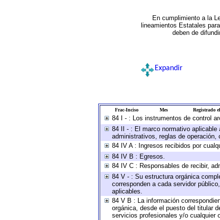
En cumplimiento a la L
lineamientos Estatales par
deben de difundi
Expandir
Frac-Inciso
Mes
Registrado el
84 I - : Los instrumentos de control a
84 II - : El marco normativo aplicable
administrativos, reglas de operación, cr
84 IV A : Ingresos recibidos por cualq
84 IV B : Egresos.
84 IV C : Responsables de recibir, adm
84 V - : Su estructura orgánica comple
corresponden a cada servidor público,
aplicables.
84 V B : La información correspondient
orgánica, desde el puesto del titular 
servicios profesionales y/o cualquier o