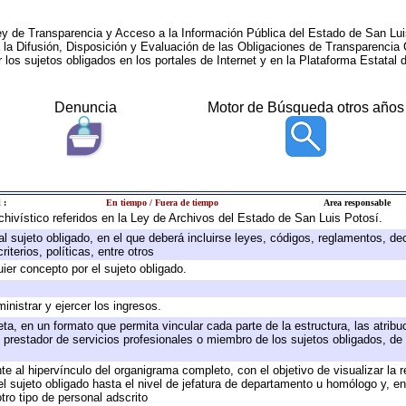
ey de Transparencia y Acceso a la Información Pública del Estado de San Lui
a la Difusión, Disposición y Evaluación de las Obligaciones de Transparenci
r los sujetos obligados en los portales de Internet y en la Plataforma Estatal 
Denuncia
Motor de Búsqueda otros años
 :
En tiempo / Fuera de tiempo
Area responsable
rchivístico referidos en la Ley de Archivos del Estado de San Luis Potosí.
 al sujeto obligado, en el que deberá incluirse leyes, códigos, reglamentos, d
iterios, políticas, entre otros
uier concepto por el sujeto obligado.
inistrar y ejercer los ingresos.
ta, en un formato que permita vincular cada parte de la estructura, las atrib
 prestador de servicios profesionales o miembro de los sujetos obligados, de
e al hipervínculo del organigrama completo, con el objetivo de visualizar la r
del sujeto obligado hasta el nivel de jefatura de departamento u homólogo y, e
tro tipo de personal adscrito