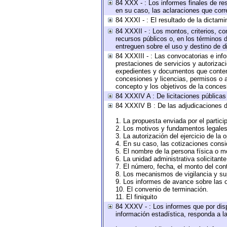
84 XXX - : Los informes finales de res
en su caso, las aclaraciones que cor
84 XXXI - : El resultado de la dictami
84 XXXII - : Los montos, criterios, co
recursos públicos o, en los términos 
entreguen sobre el uso y destino de d
84 XXXIII - : Las convocatorias e inf
prestaciones de servicios y autorizac
expedientes y documentos que conteng
concesiones y licencias, permisos o au
concepto y los objetivos de la concesi
84 XXXIV A : De licitaciones públicas 
84 XXXIV B : De las adjudicaciones d
1. La propuesta enviada por el partici
2. Los motivos y fundamentos legales 
3. La autorización del ejercicio de la 
4. En su caso, las cotizaciones cons
5. El nombre de la persona física o m
6. La unidad administrativa solicitant
7. El número, fecha, el monto del cont
8. Los mecanismos de vigilancia y su
9. Los informes de avance sobre las o
10. El convenio de terminación.
11. El finiquito
84 XXXV - : Los informes que por disp
información estadística, responda a l