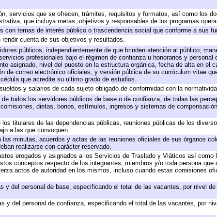
ón, servicios que se ofrecen, trámites, requisitos y formatos, así como los 
rativa, que incluya metas, objetivos y responsables de los programas operati
dos con temas de interés público o trascendencia social que conforme a sus f
 rendir cuenta de sus objetivos y resultados.
rvidores públicos, independientemente de que brinden atención al público; man
servicios profesionales bajo el régimen de confianza u honorarios y personal de
 asignado, nivel del puesto en la estructura orgánica, fecha de alta en el ca
ón de correo electrónico oficiales, y versión pública de su currículum vitae qu
y cédula que acredite su ultimo grado de estudios.
 sueldos y salarios de cada sujeto obligado de conformidad con la normativida
a de todos los servidores públicos de base o de confianza, de todas las perc
, comisiones, dietas, bonos, estímulos, ingresos y sistemas de compensación
 los titulares de las dependencias públicas, reuniones públicas de los divers
bajo a las que convoquen.
en las minutas, acuerdos y actas de las reuniones oficiales de sus órganos col
eban realizarse con carácter reservado.
gastos erogados y asignados a los Servicios de Traslado y Viáticos así como
 a estos conceptos respecto de los integrantes, miembros y/o toda persona qu
jerza actos de autoridad en los mismos, incluso cuando estas comisiones ofic
s y del personal de base, especificando el total de las vacantes, por nivel d
s y del personal de confianza, especificando el total de las vacantes, por ni