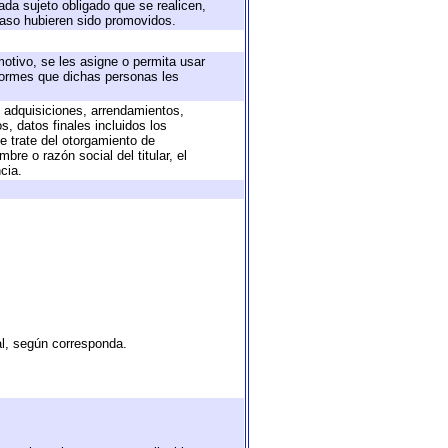
ada sujeto obligado que se realicen,
caso hubieren sido promovidos.
motivo, se les asigne o permita usar
nformes que dichas personas les
, adquisiciones, arrendamientos,
, datos finales incluidos los
 trate del otorgamiento de
re o razón social del titular, el
cia.
al, según corresponda.