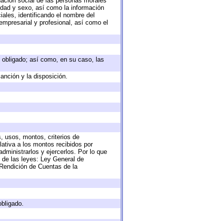
nación social de las personas morales
 edad y sexo, así como la información
ales, identificando el nombre del
empresarial y profesional, así como el
to obligado; así como, en su caso, las
anción y la disposición.
, usos, montos, criterios de
ativa a los montos recibidos por
dministrarlos y ejercerlos. Por lo que
s de las leyes: Ley General de
Rendición de Cuentas de la
obligado.