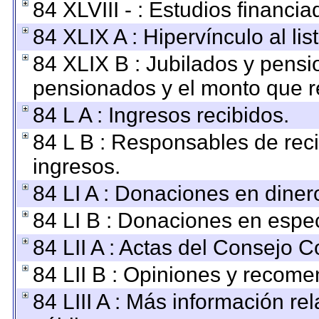
84 XLVIII - : Estudios financi
84 XLIX A : Hipervínculo al li
84 XLIX B : Jubilados y pensi
pensionados y el monto que r
84 L A : Ingresos recibidos.
84 L B : Responsables de recib
ingresos.
84 LI A : Donaciones en diner
84 LI B : Donaciones en espec
84 LII A : Actas del Consejo C
84 LII B : Opiniones y recom
84 LIII A : Más información r