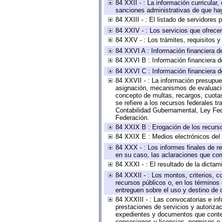
84 XXII - : La información curricular,
sanciones administrativas de que hay
84 XXIII - : El listado de servidores
84 XXIV - : Los servicios que ofrecen
84 XXV - : Los trámites, requisitos 
84 XXVI A : Información financiera d
84 XXVI B : Información financiera d
84 XXVI C : Información financiera d
84 XXVII - : La información presupue
asignación, mecanismos de evaluación
concepto de multas, recargos, cuotas
se refiere a los recursos federales t
Contabilidad Gubernamental, Ley Fed
Federación.
84 XXIX B : Erogación de los recursos
84 XXIX E : Medios electrónicos del
84 XXX - : Los informes finales de re
en su caso, las aclaraciones que co
84 XXXI - : El resultado de la dictam
84 XXXII - : Los montos, criterios, c
recursos públicos o, en los términos
entreguen sobre el uso y destino de 
84 XXXIII - : Las convocatorias e in
prestaciones de servicios y autoriza
expedientes y documentos que conten
concesiones y licencias, permisos o a