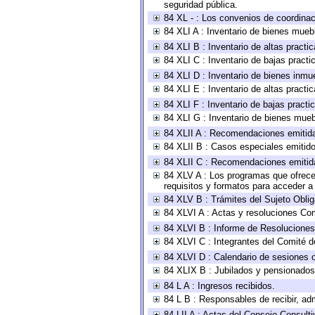
seguridad pública.
84 XL - : Los convenios de coordinac
84 XLI A : Inventario de bienes mueb
84 XLI B : Inventario de altas pract
84 XLI C : Inventario de bajas pract
84 XLI D : Inventario de bienes inmu
84 XLI E : Inventario de altas pract
84 XLI F : Inventario de bajas pract
84 XLI G : Inventario de bienes mue
84 XLII A : Recomendaciones emitid
84 XLII B : Casos especiales emitid
84 XLII C : Recomendaciones emitid
84 XLV A : Los programas que ofrecen
requisitos y formatos para acceder 
84 XLV B : Trámites del Sujeto Obli
84 XLVI A : Actas y resoluciones Co
84 XLVI B : Informe de Resoluciones
84 XLVI C : Integrantes del Comité d
84 XLVI D : Calendario de sesiones o
84 XLIX B : Jubilados y pensionados
84 L A : Ingresos recibidos.
84 L B : Responsables de recibir, adm
84 LII A : Actas del Consejo Consulti