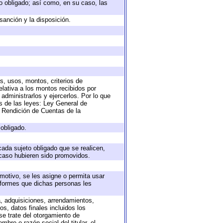
eto obligado; así como, en su caso, las
sanción y la disposición.
s, usos, montos, criterios de
lativa a los montos recibidos por
administrarlos y ejercerlos. Por lo que
as de las leyes: Ley General de
 Rendición de Cuentas de la
 obligado.
cada sujeto obligado que se realicen,
 caso hubieren sido promovidos.
 motivo, se les asigne o permita usar
informes que dichas personas les
a, adquisiciones, arrendamientos,
s, datos finales incluidos los
e trate del otorgamiento de
bre o razón social del titular, el