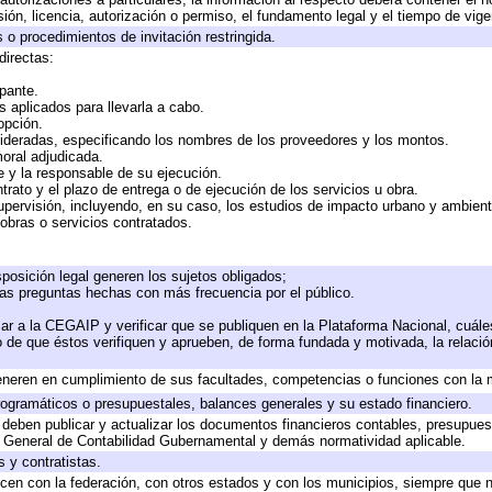
ión, licencia, autorización o permiso, el fundamento legal y el tiempo de vige
 o procedimientos de invitación restringida.
directas:
ipante.
 aplicados para llevarla a cabo.
 opción.
sideradas, especificando los nombres de los proveedores y los montos.
moral adjudicada.
te y la responsable de su ejecución.
trato y el plazo de entrega o de ejecución de los servicios u obra.
upervisión, incluyendo, en su caso, los estudios de impacto urbano y ambien
obras o servicios contratados.
posición legal generen los sujetos obligados;
las preguntas hechas con más frecuencia por el público.
ar a la CEGAIP y verificar que se publiquen en la Plataforma Nacional, cuále
to de que éstos verifiquen y aprueben, de forma fundada y motivada, la relaci
eneren en cumplimiento de sus facultades, competencias o funciones con la 
ogramáticos o presupuestales, balances generales y su estado financiero.
deben publicar y actualizar los documentos financieros contables, presupues
y General de Contabilidad Gubernamental y demás normatividad aplicable.
 y contratistas.
cen con la federación, con otros estados y con los municipios, siempre que 