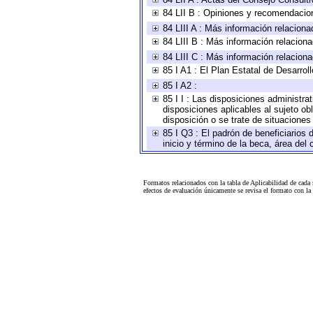
84 LII B : Opiniones y recomendacio
84 LIII A : Más información relaciona
84 LIII B : Más información relacion
84 LIII C : Más información relacion
85 I A1 : El Plan Estatal de Desarro
85 I A2 :
85 I I : Las disposiciones administra
disposiciones aplicables al sujeto o
disposición o se trate de situacione
85 I Q3 : El padrón de beneficiarios
inicio y término de la beca, área de
Formatos relacionados con la tabla de Aplicabilidad de cada
efectos de evaluación únicamente se revisa el formato con l