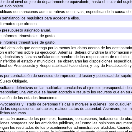
 desde el nivel de jefe de departamento o equivalente, hasta el titular del suj
a sido objeto.
 públicos con sanciones administrativas definitivas, especificando la causa de 
 señalando los requisitos para acceder a ellos.
y formatos que ofrecen.
e presupuesto asignado anual.
e informes trimestrales de gasto.
e informes trimestrales de gasto.
stal detallada que contenga por lo menos los datos acerca de los destinatario
 e informes sobre su ejecución. Además, deberá difundirse la información re
, depósitos y fianzas señalando el nombre de los responsables de recibirlos, 
ransferidos al estado y municipios, se observarán las disposiciones específic
eral de Presupuesto y Responsabilidad Hacendaria, y Ley de Fiscalización y
 por contratación de servicios de impresión, difusión y publicidad del sujeto
 Sujeto Obligado.
sultados definitivos de las auditorías concluidas al ejercicio presupuestal de 
rrespondan; una vez que se hayan agotado y resuelto los recursos que en su
inación de los estados financieros.
onvocatorias y listado de personas físicas o morales a quienes, por cualquier
 de las disposiciones aplicables, realicen actos de autoridad. Asimismo, los 
dichos recursos.
formación acerca de los permisos, licencias, concesiones, licitaciones de obr
ciones otorgadas por las entidades públicas, así como las opiniones argumento
gan los resultados de los procedimientos administrativos aludidos. Cuando s
utorizaciones a particulares, la información al respecto deberá contener el nom