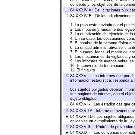
concepto y los objetivos de la conces
84 XXXIV A : De licitaciones públicas
84 XXXIV B : De las adjudicaciones 
1. La propuesta enviada por el partic
2. Los motivos y fundamentos legales
3. La autorización del ejercicio de la
4. En su caso, las cotizaciones con
5. El nombre de la persona física o 
6. La unidad administrativa solicitan
7. El número, fecha, el monto del con
8. Los mecanismos de vigilancia y s
9. Los informes de avance sobre las 
10. El convenio de terminación.
11. El finiquito
84 XXXV - : Los informes que por dis
información estadística, responda a 
Los sujetos obligados deberán inform
sus páginas de internet, con el obje
sujeto obligado.
84 XXXVI - : Las estadísticas que g
84 XXXVII A : Informe de avances pr
84 XXXVII B : Los sujetos obligados 
aplicables en cumplimiento de la Le
84 XXXVIII - : Padrón de proveedores
84 XXXIX - : Los convenios que reali