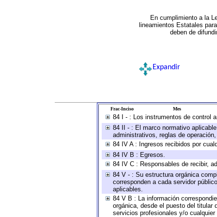
En cumplimiento a la L
lineamientos Estatales par
deben de difundi
Expandir
Frac-Inciso
Mes
84 I - : Los instrumentos de control 
84 II - : El marco normativo aplicabl
administrativos, reglas de operación, c
84 IV A : Ingresos recibidos por cual
84 IV B : Egresos.
84 IV C : Responsables de recibir, ad
84 V - : Su estructura orgánica compl
corresponden a cada servidor público
aplicables.
84 V B : La información correspondien
orgánica, desde el puesto del titular
servicios profesionales y/o cualquier 