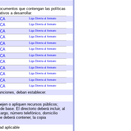
 documentos que contengan las políticas
ivos a desarrollar.
ICA
Liga Directa al formato
ICA
Liga Directa al formato
ICA
Liga Directa al formato
ICA
Liga Directa al formato
ICA
Liga Directa al formato
ICA
Liga Directa al formato
ICA
Liga Directa al formato
ICA
Liga Directa al formato
ICA
Liga Directa al formato
ICA
Liga Directa al formato
ICA
Liga Directa al formato
ICA
Liga Directa al formato
unciones, deban establecer.
nejen o apliquen recursos públicos;
e base. El directorio deberá incluir, al
argo, número telefónico, domicilio
ue deberá contener, la copia
ad aplicable