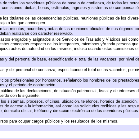
ta de todos los servidores públicos de base o de confianza, de todas las perc
s, comisiones, dietas, bonos, estímulos, ingresos y sistemas de compensación
e los titulares de las dependencias públicas, reuniones públicas de los diver
bajo a las que convoquen.
 en las minutas, acuerdos y actas de las reuniones oficiales de sus órganos co
deban realizarse con carácter reservado.
 gastos erogados y asignados a los Servicios de Traslado y Viáticos así com
 a estos conceptos respecto de los integrantes, miembros y/o toda persona q
ejerza actos de autoridad en los mismos, incluso cuando estas comisiones ofi
as y del personal de base, especificando el total de las vacantes, por nivel 
as y del personal de confianza, especificando el total de las vacantes, por n
icios profesionales por honorarios, señalando los nombres de los prestadores 
os y el periodo de contratación.
 pública de las declaraciones, de situación patrimonial, fiscal y de intereses d
uerdo con lo siguiente.
 los sistemas, procesos, oficinas, ubicación, teléfonos, horarios de atención,
es de acceso a la información, así como las solicitudes recibidas y las respu
 domicilio oficial, teléfono y dirección electrónica de los servidores público
rsos para ocupar cargos públicos y los resultados de los mismos.