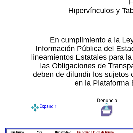
F
Hipervínculos y Ta
En cumplimiento a la Le
Información Pública del Esta
lineamientos Estatales para la
las Obligaciones de Transp
deben de difundir los sujetos 
en la Plataforma 
Denuncia
Expandir
Frac-Inciso
Mes
Registrado el :
En tiempo / Fuera de tiempo