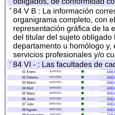
obligados, de conformidad con
84 V B : La información corre
organigrama completo, con el 
representación gráfica de la 
del titular del sujeto obligado
departamento u homólogo y, e
servicios profesionales y/o cu
84 VI - : Las facultades de ca
01 Enero
02/09/2022
ÁREA
02 Febrero
03/11/2022
ÁREA
03 Marzo
04/05/2022
ÁREA
04 Abril
05/06/2022
ÁREA
05 Mayo
06/09/2022
ÁREA
06 Junio
07/07/2022
ÁREA
07 Julio
08/05/2022
ÁREA
08 Agosto
09/07/2022
ÁREA
09 Septiembre
10/07/2022