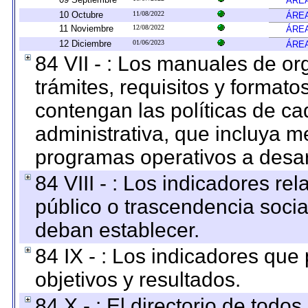
ÁREA
10 Octubre
11/08/2022
ÁREA
11 Noviembre
12/08/2022
ÁREA
12 Diciembre
01/06/2023
ÁREA
84 VII - : Los manuales de or
trámites, requisitos y format
contengan las políticas de c
administrativa, que incluya m
programas operativos a desarr
84 VIII - : Los indicadores r
público o trascendencia soci
deban establecer.
84 IX - : Los indicadores que
objetivos y resultados.
84 X - : El directorio de todos