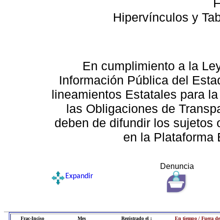
F
Hipervínculos y Ta
En cumplimiento a la Le
Información Pública del Esta
lineamientos Estatales para la
las Obligaciones de Transp
deben de difundir los sujetos 
en la Plataforma 
Denuncia
Expandir
Frac-Inciso
Mes
Registrado el :
En tiempo / Fuera de