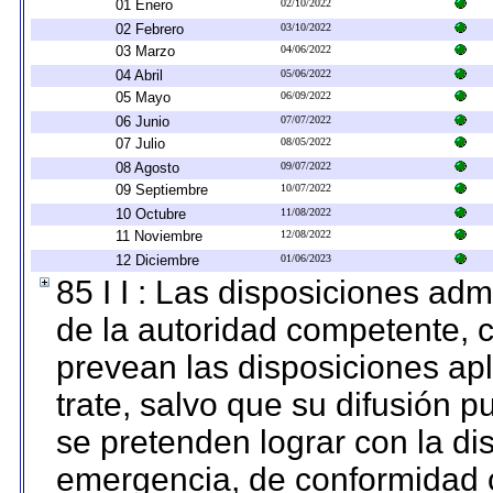
01 Enero
02/10/2022
02 Febrero
03/10/2022
03 Marzo
04/06/2022
04 Abril
05/06/2022
05 Mayo
06/09/2022
06 Junio
07/07/2022
07 Julio
08/05/2022
08 Agosto
09/07/2022
09 Septiembre
10/07/2022
10 Octubre
11/08/2022
11 Noviembre
12/08/2022
12 Diciembre
01/06/2023
85 I I : Las disposiciones adm
de la autoridad competente, c
prevean las disposiciones apl
trate, salvo que su difusión
se pretenden lograr con la di
emergencia, de conformidad c