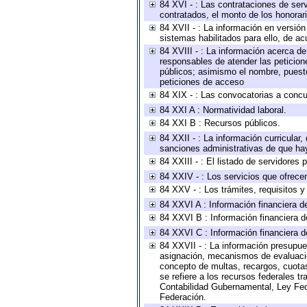
84 XVI - : Las contrataciones de serv
contratados, el monto de los honorari
84 XVII - : La información en versión
sistemas habilitados para ello, de ac
84 XVIII - : La información acerca de
responsables de atender las peticion
públicos; asimismo el nombre, puesto,
peticiones de acceso
84 XIX - : Las convocatorias a concu
84 XXI A : Normatividad laboral.
84 XXI B : Recursos públicos.
84 XXII - : La información curricular,
sanciones administrativas de que hay
84 XXIII - : El listado de servidores
84 XXIV - : Los servicios que ofrecen
84 XXV - : Los trámites, requisitos 
84 XXVI A : Información financiera d
84 XXVI B : Información financiera d
84 XXVI C : Información financiera d
84 XXVII - : La información presupue
asignación, mecanismos de evaluación
concepto de multas, recargos, cuotas
se refiere a los recursos federales t
Contabilidad Gubernamental, Ley Fed
Federación.