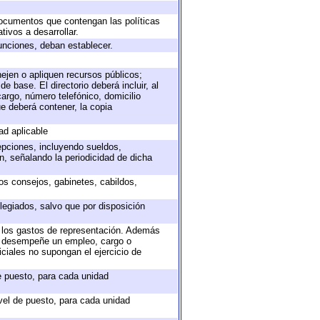
 documentos que contengan las políticas
ivos a desarrollar.
unciones, deban establecer.
nejen o apliquen recursos públicos;
e base. El directorio deberá incluir, al
argo, número telefónico, domicilio
ue deberá contener, la copia
ad aplicable
epciones, incluyendo sueldos,
, señalando la periodicidad de dicha
sos consejos, gabinetes, cabildos,
legiados, salvo que por disposición
o los gastos de representación. Además
ue desempeñe un empleo, cargo o
ciales no supongan el ejercicio de
de puesto, para cada unidad
ivel de puesto, para cada unidad