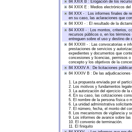
84 XXIX B : Erogación de los recursos
84 XXIX E : Medios electrónicos del
84 XXX - : Los informes finales de re
en su caso, las aclaraciones que co
84 XXXI - : El resultado de la dictam
84 XXXII - : Los montos, criterios, c
recursos públicos o, en los términos
entreguen sobre el uso y destino de 
84 XXXIII - : Las convocatorias e in
prestaciones de servicios y autoriza
expedientes y documentos que conten
concesiones y licencias, permisos o a
concepto y los objetivos de la conces
84 XXXIV A : De licitaciones públicas
84 XXXIV B : De las adjudicaciones 
1. La propuesta enviada por el partic
2. Los motivos y fundamentos legales
3. La autorización del ejercicio de la
4. En su caso, las cotizaciones con
5. El nombre de la persona física o 
6. La unidad administrativa solicitan
7. El número, fecha, el monto del con
8. Los mecanismos de vigilancia y s
9. Los informes de avance sobre las 
10. El convenio de terminación.
11. El finiquito
84 XXXV - : Los informes que por dis