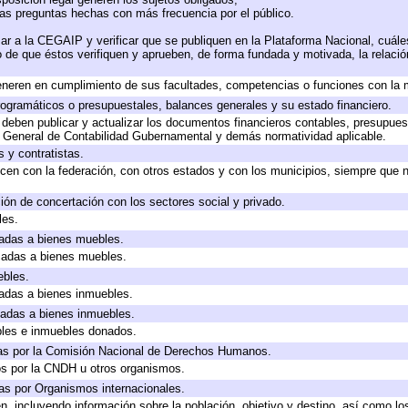
las preguntas hechas con más frecuencia por el público.
ar a la CEGAIP y verificar que se publiquen en la Plataforma Nacional, cuále
to de que éstos verifiquen y aprueben, de forma fundada y motivada, la relaci
eneren en cumplimiento de sus facultades, competencias o funciones con la 
ogramáticos o presupuestales, balances generales y su estado financiero.
deben publicar y actualizar los documentos financieros contables, presupues
y General de Contabilidad Gubernamental y demás normatividad aplicable.
 y contratistas.
cen con la federación, con otros estados y con los municipios, siempre que 
ión de concertación con los sectores social y privado.
les.
icadas a bienes muebles.
icadas a bienes muebles.
ebles.
icadas a bienes inmuebles.
icadas a bienes inmuebles.
bles e inmuebles donados.
as por la Comisión Nacional de Derechos Humanos.
os por la CNDH u otros organismos.
as por Organismos internacionales.
, incluyendo información sobre la población, objetivo y destino, así como lo