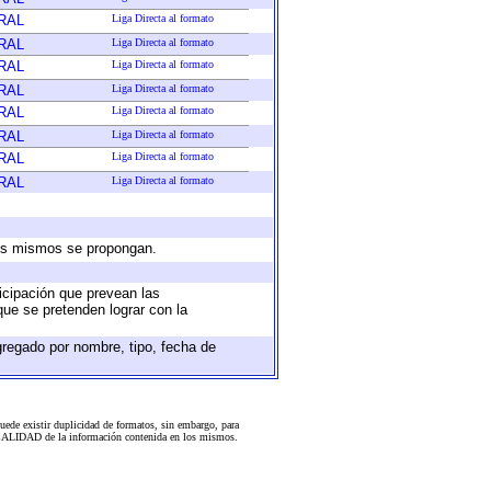
RAL
Liga Directa al formato
RAL
Liga Directa al formato
RAL
Liga Directa al formato
RAL
Liga Directa al formato
RAL
Liga Directa al formato
RAL
Liga Directa al formato
RAL
Liga Directa al formato
RAL
Liga Directa al formato
 los mismos se propongan.
ticipación que prevean las
que se pretenden lograr con la
gregado por nombre, tipo, fecha de
uede existir duplicidad de formatos, sin embargo, para
 la CALIDAD de la información contenida en los mismos.