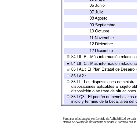
06 Junio
07 Julio
08 Agosto
09 Septiembre
10 Octubre
11 Noviembre
12 Diciembre
12 Diciembre
84 LIII B : Más información relacion
84 LIII C : Más información relacion
85 I A1 : El Plan Estatal de Desarro
85 I A2 :
85 I I : Las disposiciones administra
disposiciones aplicables al sujeto o
disposición o se trate de situacione
85 I Q3 : El padrón de beneficiarios
inicio y término de la beca, área de
Formatos relacionados con la tabla de Aplicabilidad de cada
efectos de evaluación únicamente se revisa el formato con l