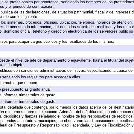
icios profesionales por honorarios, señalando los nombres de los prestadores 
os y el periodo de contratación.
 pública de las declaraciones, de situación patrimonial, fiscal y de intereses d
uerdo con lo siguiente.
 los sistemas, procesos, oficinas, ubicación, teléfonos, horarios de atención,
es de acceso a la información, así como las solicitudes recibidas y las respu
 domicilio oficial, teléfono y dirección electrónica de los servidores público
rsos para ocupar cargos públicos y los resultados de los mismos.
 desde el nivel de jefe de departamento o equivalente, hasta el titular del suj
a sido objeto.
 públicos con sanciones administrativas definitivas, especificando la causa de 
 señalando los requisitos para acceder a ellos.
y formatos que ofrecen.
e presupuesto asignado anual.
e informes trimestrales de gasto.
e informes trimestrales de gasto.
stal detallada que contenga por lo menos los datos acerca de los destinatario
 e informes sobre su ejecución. Además, deberá difundirse la información re
, depósitos y fianzas señalando el nombre de los responsables de recibirlos, 
ransferidos al estado y municipios, se observarán las disposiciones específic
eral de Presupuesto y Responsabilidad Hacendaria, y Ley de Fiscalización y