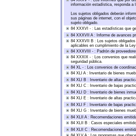
información estadística, responda a 
Los sujetos obligados deberán inform
sus páginas de internet, con el obje
sujeto obligado.
84 XXXVI - : Las estadísticas que g
84 XXXVII A : Informe de avances pr
84 XXXVII B : Los sujetos obligados 
aplicables en cumplimiento de la Le
84 XXXVIII - : Padrón de proveedores
84 XXXIX - : Los convenios que reali
seguridad pública.
84 XL - : Los convenios de coordinac
84 XLI A : Inventario de bienes mueb
84 XLI B : Inventario de altas pract
84 XLI C : Inventario de bajas pract
84 XLI D : Inventario de bienes inmu
84 XLI E : Inventario de altas pract
84 XLI F : Inventario de bajas pract
84 XLI G : Inventario de bienes mue
84 XLII A : Recomendaciones emitid
84 XLII B : Casos especiales emitid
84 XLII C : Recomendaciones emitid
84 XLV A : Los programas que ofrecen