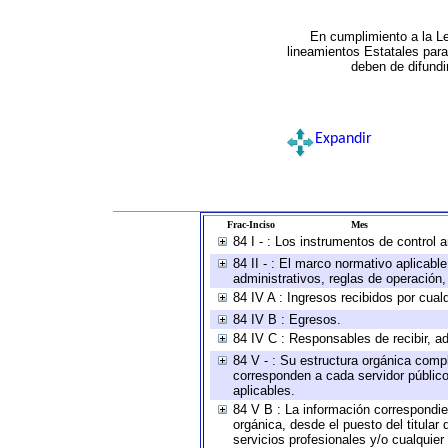
En cumplimiento a la L
lineamientos Estatales par
deben de difundi
Expandir
Frac-Inciso
Mes
84 I - : Los instrumentos de control 
84 II - : El marco normativo aplicabl
administrativos, reglas de operación, c
84 IV A : Ingresos recibidos por cual
84 IV B : Egresos.
84 IV C : Responsables de recibir, ad
84 V - : Su estructura orgánica compl
corresponden a cada servidor público
aplicables.
84 V B : La información correspondien
orgánica, desde el puesto del titular
servicios profesionales y/o cualquier 