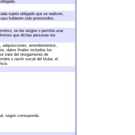
 obligado.
cada sujeto obligado que se realicen,
 caso hubieren sido promovidos.
 motivo, se les asigne o permita usar
informes que dichas personas les
a, adquisiciones, arrendamientos,
s, datos finales incluidos los
e trate del otorgamiento de
bre o razón social del titular, el
ncia.
tal, según corresponda.