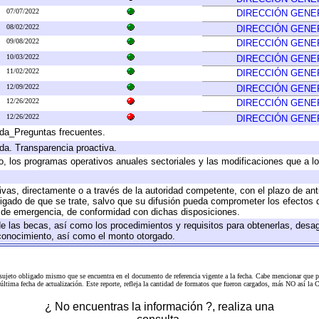
07/07/2022
DIRECCIÓN GENE
08/02/2022
DIRECCIÓN GENE
09/08/2022
DIRECCIÓN GENE
10/03/2022
DIRECCIÓN GENE
11/02/2022
DIRECCIÓN GENE
12/09/2022
DIRECCIÓN GENE
12/26/2022
DIRECCIÓN GENE
12/26/2022
DIRECCIÓN GENE
ada_Preguntas frecuentes.
ada. Transparencia proactiva.
llo, los programas operativos anuales sectoriales y las modificaciones que a
tivas, directamente o a través de la autoridad competente, con el plazo de an
bligado de que se trate, salvo que su difusión pueda comprometer los efectos 
s de emergencia, de conformidad con dichas disposiciones.
 de las becas, así como los procedimientos y requisitos para obtenerlas, desa
l conocimiento, así como el monto otorgado.
 sujeto obligado mismo que se encuentra en el
documento de referencia
vigente a la fecha. Cabe mencionar que p
a última fecha de actualización. Este reporte, refleja la cantidad de formatos que fueron cargados, más NO así
¿ No encuentras la información ?, realiza una