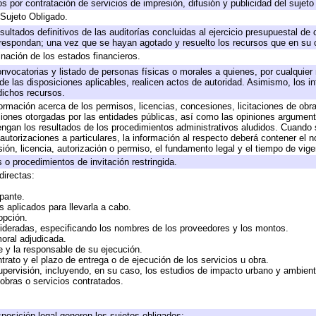
 por contratación de servicios de impresión, difusión y publicidad del sujeto
 Sujeto Obligado.
sultados definitivos de las auditorías concluidas al ejercicio presupuestal de 
rrespondan; una vez que se hayan agotado y resuelto los recursos que en su
inación de los estados financieros.
onvocatorias y listado de personas físicas o morales a quienes, por cualquier
 de las disposiciones aplicables, realicen actos de autoridad. Asimismo, los 
dichos recursos.
formación acerca de los permisos, licencias, concesiones, licitaciones de obr
ciones otorgadas por las entidades públicas, así como las opiniones argumento
gan los resultados de los procedimientos administrativos aludidos. Cuando s
utorizaciones a particulares, la información al respecto deberá contener el nom
ión, licencia, autorización o permiso, el fundamento legal y el tiempo de vige
 o procedimientos de invitación restringida.
directas:
ipante.
 aplicados para llevarla a cabo.
 opción.
sideradas, especificando los nombres de los proveedores y los montos.
moral adjudicada.
te y la responsable de su ejecución.
trato y el plazo de entrega o de ejecución de los servicios u obra.
upervisión, incluyendo, en su caso, los estudios de impacto urbano y ambien
obras o servicios contratados.
posición legal generen los sujetos obligados;