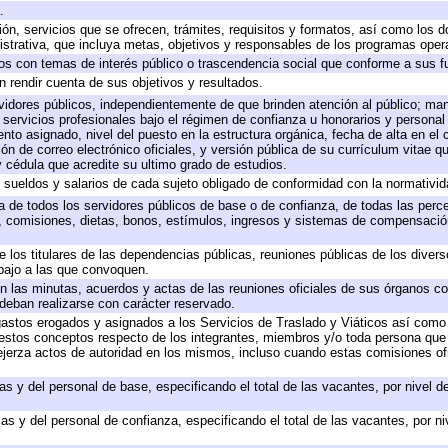
.
ión, servicios que se ofrecen, trámites, requisitos y formatos, así como los
trativa, que incluya metas, objetivos y responsables de los programas operat
ados con temas de interés público o trascendencia social que conforme a sus f
n rendir cuenta de sus objetivos y resultados.
ervidores públicos, independientemente de que brinden atención al público; ma
 servicios profesionales bajo el régimen de confianza u honorarios y personal d
o asignado, nivel del puesto en la estructura orgánica, fecha de alta en el c
ión de correo electrónico oficiales, y versión pública de su currículum vitae q
 y cédula que acredite su ultimo grado de estudios.
e sueldos y salarios de cada sujeto obligado de conformidad con la normativid
ta de todos los servidores públicos de base o de confianza, de todas las perc
s, comisiones, dietas, bonos, estímulos, ingresos y sistemas de compensación
e los titulares de las dependencias públicas, reuniones públicas de los diver
bajo a las que convoquen.
 en las minutas, acuerdos y actas de las reuniones oficiales de sus órganos co
deban realizarse con carácter reservado.
 gastos erogados y asignados a los Servicios de Traslado y Viáticos así com
 a estos conceptos respecto de los integrantes, miembros y/o toda persona q
ejerza actos de autoridad en los mismos, incluso cuando estas comisiones ofi
as y del personal de base, especificando el total de las vacantes, por nivel 
as y del personal de confianza, especificando el total de las vacantes, por n