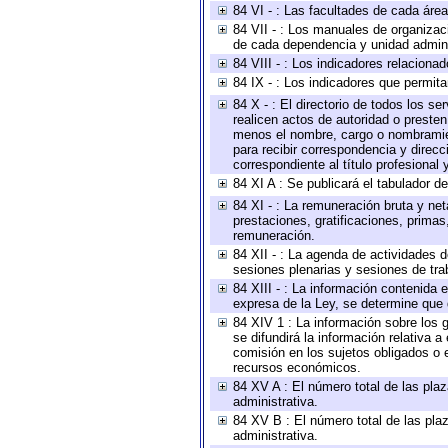
84 VI - : Las facultades de cada área
84 VII - : Los manuales de organizac
de cada dependencia y unidad adminis
84 VIII - : Los indicadores relacion
84 IX - : Los indicadores que permita
84 X - : El directorio de todos los s
realicen actos de autoridad o presten
menos el nombre, cargo o nombramient
para recibir correspondencia y direcc
correspondiente al título profesional
84 XI A : Se publicará el tabulador d
84 XI - : La remuneración bruta y ne
prestaciones, gratificaciones, prima
remuneración.
84 XII - : La agenda de actividades d
sesiones plenarias y sesiones de tra
84 XIII - : La información contenida
expresa de la Ley, se determine que 
84 XIV 1 : La información sobre los
se difundirá la información relativa
comisión en los sujetos obligados o 
recursos económicos.
84 XV A : El número total de las plaz
administrativa.
84 XV B : El número total de las plaz
administrativa.