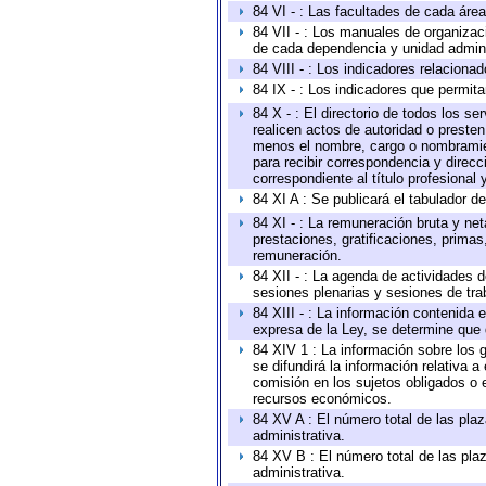
84 VI - : Las facultades de cada área
84 VII - : Los manuales de organizac
de cada dependencia y unidad adminis
84 VIII - : Los indicadores relacion
84 IX - : Los indicadores que permita
84 X - : El directorio de todos los s
realicen actos de autoridad o presten
menos el nombre, cargo o nombramient
para recibir correspondencia y direcc
correspondiente al título profesional
84 XI A : Se publicará el tabulador d
84 XI - : La remuneración bruta y ne
prestaciones, gratificaciones, prima
remuneración.
84 XII - : La agenda de actividades d
sesiones plenarias y sesiones de tra
84 XIII - : La información contenida
expresa de la Ley, se determine que 
84 XIV 1 : La información sobre los
se difundirá la información relativa
comisión en los sujetos obligados o 
recursos económicos.
84 XV A : El número total de las plaz
administrativa.
84 XV B : El número total de las plaz
administrativa.