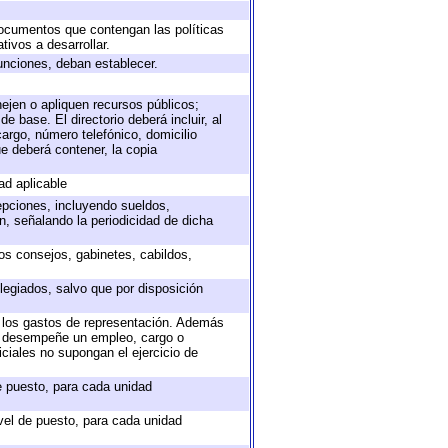
 documentos que contengan las políticas
ivos a desarrollar.
unciones, deban establecer.
nejen o apliquen recursos públicos;
e base. El directorio deberá incluir, al
argo, número telefónico, domicilio
ue deberá contener, la copia
ad aplicable
epciones, incluyendo sueldos,
, señalando la periodicidad de dicha
sos consejos, gabinetes, cabildos,
legiados, salvo que por disposición
o los gastos de representación. Además
ue desempeñe un empleo, cargo o
ciales no supongan el ejercicio de
de puesto, para cada unidad
ivel de puesto, para cada unidad