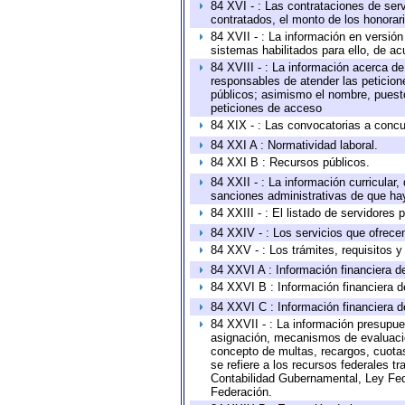
84 XVI - : Las contrataciones de serv
contratados, el monto de los honorari
84 XVII - : La información en versión
sistemas habilitados para ello, de ac
84 XVIII - : La información acerca de
responsables de atender las peticion
públicos; asimismo el nombre, puesto,
peticiones de acceso
84 XIX - : Las convocatorias a concu
84 XXI A : Normatividad laboral.
84 XXI B : Recursos públicos.
84 XXII - : La información curricular,
sanciones administrativas de que hay
84 XXIII - : El listado de servidores
84 XXIV - : Los servicios que ofrecen
84 XXV - : Los trámites, requisitos 
84 XXVI A : Información financiera d
84 XXVI B : Información financiera d
84 XXVI C : Información financiera d
84 XXVII - : La información presupue
asignación, mecanismos de evaluación
concepto de multas, recargos, cuotas
se refiere a los recursos federales t
Contabilidad Gubernamental, Ley Fed
Federación.