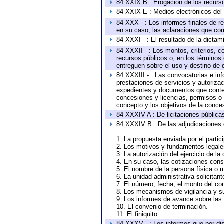
84 XXIX B : Erogación de los recursos
84 XXIX E : Medios electrónicos del
84 XXX - : Los informes finales de re
en su caso, las aclaraciones que co
84 XXXI - : El resultado de la dictam
84 XXXII - : Los montos, criterios, c
recursos públicos o, en los términos
entreguen sobre el uso y destino de 
84 XXXIII - : Las convocatorias e in
prestaciones de servicios y autoriza
expedientes y documentos que conten
concesiones y licencias, permisos o a
concepto y los objetivos de la conces
84 XXXIV A : De licitaciones públicas
84 XXXIV B : De las adjudicaciones 
1. La propuesta enviada por el partic
2. Los motivos y fundamentos legales
3. La autorización del ejercicio de la
4. En su caso, las cotizaciones con
5. El nombre de la persona física o 
6. La unidad administrativa solicitan
7. El número, fecha, el monto del con
8. Los mecanismos de vigilancia y s
9. Los informes de avance sobre las 
10. El convenio de terminación.
11. El finiquito
84 XXXV - : Los informes que por dis