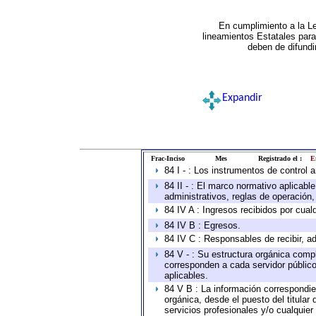
En cumplimiento a la L
lineamientos Estatales par
deben de difundi
Expandir
Frac-Inciso
Mes
Registrado el :
E
84 I - : Los instrumentos de control 
84 II - : El marco normativo aplicabl
administrativos, reglas de operación, c
84 IV A : Ingresos recibidos por cual
84 IV B : Egresos.
84 IV C : Responsables de recibir, ad
84 V - : Su estructura orgánica compl
corresponden a cada servidor público
aplicables.
84 V B : La información correspondien
orgánica, desde el puesto del titular
servicios profesionales y/o cualquier 