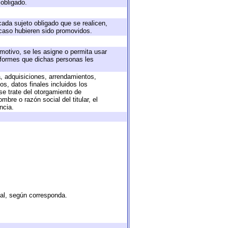
 obligado.
cada sujeto obligado que se realicen,
 caso hubieren sido promovidos.
 motivo, se les asigne o permita usar
informes que dichas personas les
a, adquisiciones, arrendamientos,
s, datos finales incluidos los
e trate del otorgamiento de
bre o razón social del titular, el
ncia.
tal, según corresponda.