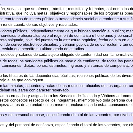
.
ión, servicios que se ofrecen, trámites, requisitos y formatos, así como los
trativa, que incluya metas, objetivos y responsables de los programas operat
ados con temas de interés público o trascendencia social que conforme a sus f
n rendir cuenta de sus objetivos y resultados.
ervidores públicos, independientemente de que brinden atención al público; ma
 servicios profesionales bajo el régimen de confianza u honorarios y personal d
o asignado, nivel del puesto en la estructura orgánica, fecha de alta en el c
ión de correo electrónico oficiales, y versión pública de su currículum vitae q
 y cédula que acredite su ultimo grado de estudios.
e sueldos y salarios de cada sujeto obligado de conformidad con la normativid
ta de todos los servidores públicos de base o de confianza, de todas las perc
s, comisiones, dietas, bonos, estímulos, ingresos y sistemas de compensación
e los titulares de las dependencias públicas, reuniones públicas de los diver
bajo a las que convoquen.
 en las minutas, acuerdos y actas de las reuniones oficiales de sus órganos co
deban realizarse con carácter reservado.
 gastos erogados y asignados a los Servicios de Traslado y Viáticos así com
 a estos conceptos respecto de los integrantes, miembros y/o toda persona q
ejerza actos de autoridad en los mismos, incluso cuando estas comisiones ofi
as y del personal de base, especificando el total de las vacantes, por nivel 
as y del personal de confianza, especificando el total de las vacantes, por n