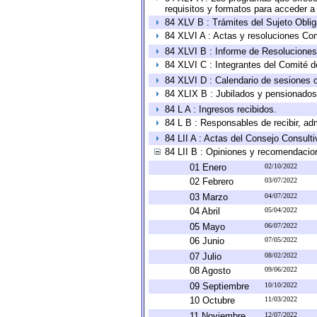
requisitos y formatos para acceder 
84 XLV B : Trámites del Sujeto Obli
84 XLVI A : Actas y resoluciones Co
84 XLVI B : Informe de Resoluciones
84 XLVI C : Integrantes del Comité d
84 XLVI D : Calendario de sesiones o
84 XLIX B : Jubilados y pensionados
84 L A : Ingresos recibidos.
84 L B : Responsables de recibir, adm
84 LII A : Actas del Consejo Consulti
84 LII B : Opiniones y recomendacio
01 Enero
02/10/2022
02 Febrero
03/07/2022
03 Marzo
04/07/2022
04 Abril
05/04/2022
05 Mayo
06/07/2022
06 Junio
07/05/2022
07 Julio
08/02/2022
08 Agosto
09/06/2022
09 Septiembre
10/10/2022
10 Octubre
11/03/2022
11 Noviembre
12/07/2022