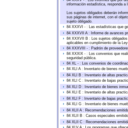
información estadística, responda a 
Los sujetos obligados deberán inform
sus páginas de internet, con el obje
sujeto obligado.
84 XXXVI - : Las estadísticas que g
84 XXXVII A : Informe de avances pr
84 XXXVII B : Los sujetos obligados 
aplicables en cumplimiento de la Le
84 XXXVIII - : Padrón de proveedores
84 XXXIX - : Los convenios que reali
seguridad pública.
84 XL - : Los convenios de coordinac
84 XLI A : Inventario de bienes mueb
84 XLI B : Inventario de altas pract
84 XLI C : Inventario de bajas pract
84 XLI D : Inventario de bienes inmu
84 XLI E : Inventario de altas pract
84 XLI F : Inventario de bajas pract
84 XLI G : Inventario de bienes mue
84 XLII A : Recomendaciones emitid
84 XLII B : Casos especiales emitid
84 XLII C : Recomendaciones emitid
84 XLV A : Los programas que ofrecen