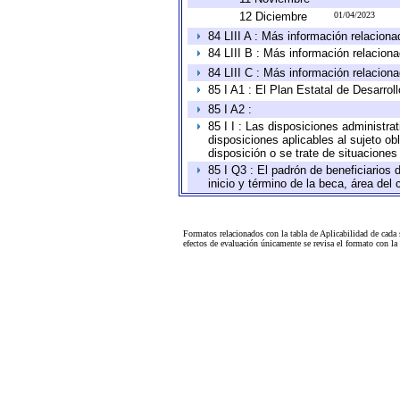
12 Diciembre
01/04/2023
84 LIII A : Más información relaciona
84 LIII B : Más información relacion
84 LIII C : Más información relacion
85 I A1 : El Plan Estatal de Desarro
85 I A2 :
85 I I : Las disposiciones administra
disposiciones aplicables al sujeto o
disposición o se trate de situacione
85 I Q3 : El padrón de beneficiarios
inicio y término de la beca, área de
Formatos relacionados con la tabla de Aplicabilidad de cada
efectos de evaluación únicamente se revisa el formato con l