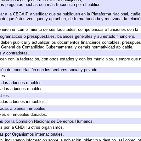
las preguntas hechas con más frecuencia por el público.
ar a la CEGAIP y verificar que se publiquen en la Plataforma Nacional, cuále
to de que éstos verifiquen y aprueben, de forma fundada y motivada, la relaci
eneren en cumplimiento de sus facultades, competencias o funciones con la 
ogramáticos o presupuestales, balances generales y su estado financiero.
deben publicar y actualizar los documentos financieros contables, presupues
y General de Contabilidad Gubernamental y demás normatividad aplicable.
 y contratistas.
cen con la federación, con otros estados y con los municipios, siempre que 
ión de concertación con los sectores social y privado.
les.
icadas a bienes muebles.
icadas a bienes muebles.
ebles.
icadas a bienes inmuebles.
icadas a bienes inmuebles.
bles e inmuebles donados.
as por la Comisión Nacional de Derechos Humanos.
os por la CNDH u otros organismos.
as por Organismos internacionales.
, incluyendo información sobre la población, objetivo y destino, así como lo