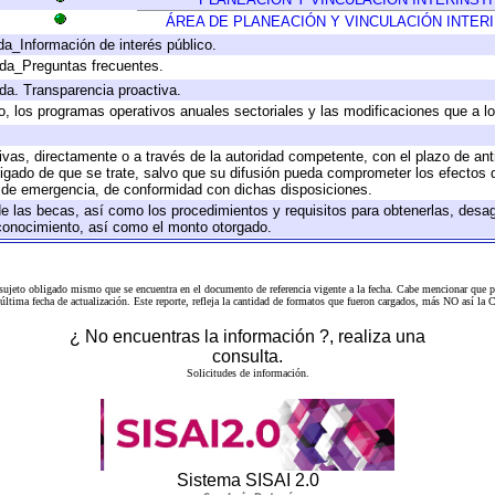
ÁREA DE PLANEACIÓN Y VINCULACIÓN INTER
da_Información de interés público.
ada_Preguntas frecuentes.
ada. Transparencia proactiva.
llo, los programas operativos anuales sectoriales y las modificaciones que a
tivas, directamente o a través de la autoridad competente, con el plazo de an
bligado de que se trate, salvo que su difusión pueda comprometer los efectos 
s de emergencia, de conformidad con dichas disposiciones.
 de las becas, así como los procedimientos y requisitos para obtenerlas, desa
l conocimiento, así como el monto otorgado.
 sujeto obligado mismo que se encuentra en el
documento de referencia
vigente a la fecha. Cabe mencionar que p
a última fecha de actualización. Este reporte, refleja la cantidad de formatos que fueron cargados, más NO así
¿ No encuentras la información ?, realiza una
consulta.
Solicitudes de información.
Sistema SISAI 2.0