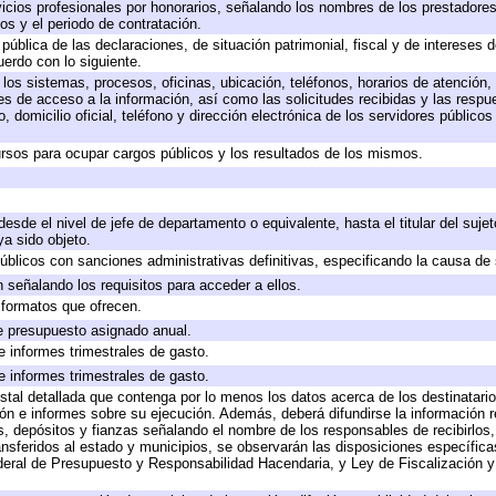
icios profesionales por honorarios, señalando los nombres de los prestadores 
os y el periodo de contratación.
 pública de las declaraciones, de situación patrimonial, fiscal y de intereses d
uerdo con lo siguiente.
 los sistemas, procesos, oficinas, ubicación, teléfonos, horarios de atención,
es de acceso a la información, así como las solicitudes recibidas y las respu
 domicilio oficial, teléfono y dirección electrónica de los servidores público
rsos para ocupar cargos públicos y los resultados de los mismos.
 desde el nivel de jefe de departamento o equivalente, hasta el titular del suj
a sido objeto.
 públicos con sanciones administrativas definitivas, especificando la causa de 
 señalando los requisitos para acceder a ellos.
y formatos que ofrecen.
e presupuesto asignado anual.
e informes trimestrales de gasto.
e informes trimestrales de gasto.
stal detallada que contenga por lo menos los datos acerca de los destinatario
 e informes sobre su ejecución. Además, deberá difundirse la información re
, depósitos y fianzas señalando el nombre de los responsables de recibirlos, 
ransferidos al estado y municipios, se observarán las disposiciones específic
eral de Presupuesto y Responsabilidad Hacendaria, y Ley de Fiscalización y