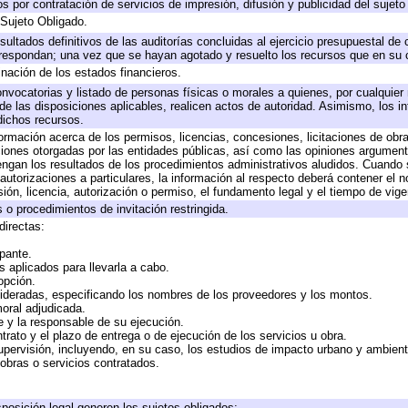
 por contratación de servicios de impresión, difusión y publicidad del sujeto
 Sujeto Obligado.
sultados definitivos de las auditorías concluidas al ejercicio presupuestal de 
rrespondan; una vez que se hayan agotado y resuelto los recursos que en su
inación de los estados financieros.
onvocatorias y listado de personas físicas o morales a quienes, por cualquier
 de las disposiciones aplicables, realicen actos de autoridad. Asimismo, los 
dichos recursos.
formación acerca de los permisos, licencias, concesiones, licitaciones de obr
ciones otorgadas por las entidades públicas, así como las opiniones argumento
gan los resultados de los procedimientos administrativos aludidos. Cuando s
utorizaciones a particulares, la información al respecto deberá contener el nom
ión, licencia, autorización o permiso, el fundamento legal y el tiempo de vige
 o procedimientos de invitación restringida.
directas:
ipante.
 aplicados para llevarla a cabo.
 opción.
sideradas, especificando los nombres de los proveedores y los montos.
moral adjudicada.
te y la responsable de su ejecución.
trato y el plazo de entrega o de ejecución de los servicios u obra.
upervisión, incluyendo, en su caso, los estudios de impacto urbano y ambien
obras o servicios contratados.
posición legal generen los sujetos obligados;