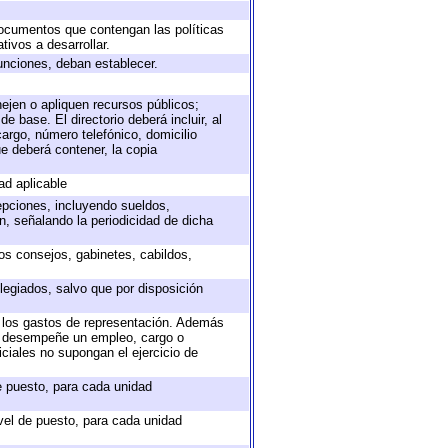
 documentos que contengan las políticas
ivos a desarrollar.
unciones, deban establecer.
nejen o apliquen recursos públicos;
e base. El directorio deberá incluir, al
argo, número telefónico, domicilio
ue deberá contener, la copia
ad aplicable
epciones, incluyendo sueldos,
, señalando la periodicidad de dicha
sos consejos, gabinetes, cabildos,
legiados, salvo que por disposición
o los gastos de representación. Además
ue desempeñe un empleo, cargo o
ciales no supongan el ejercicio de
de puesto, para cada unidad
ivel de puesto, para cada unidad