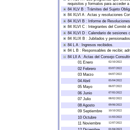
requisitos y formatos para acceder 
84 XLV B : Trámites del Sujeto Obli
84 XLVI A : Actas y resoluciones Co
84 XLVI B : Informe de Resoluciones
84 XLVI C : Integrantes del Comité d
84 XLVI D : Calendario de sesiones o
84 XLIX B : Jubilados y pensionados
84 L A : Ingresos recibidos.
84 L B : Responsables de recibir, adm
84 LII A : Actas del Consejo Consulti
01 Enero
02/10/2022
02 Febrero
03/07/2022
03 Marzo
04/07/2022
04 Abril
05/04/2022
05 Mayo
06/07/2022
06 Junio
07/05/2022
07 Julio
08/02/2022
08 Agosto
09/06/2022
09 Septiembre
10/10/2022
10 Octubre
11/03/2022
11 Noviembre
12/07/2022
12 Diciembre
01/04/2023