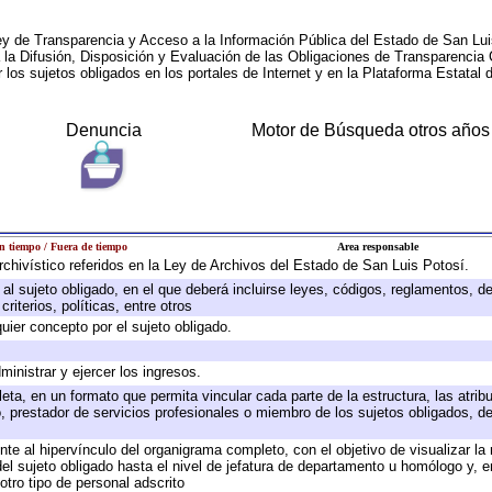
ey de Transparencia y Acceso a la Información Pública del Estado de San Lui
a la Difusión, Disposición y Evaluación de las Obligaciones de Transparenci
r los sujetos obligados en los portales de Internet y en la Plataforma Estatal 
Denuncia
Motor de Búsqueda otros años
n tiempo / Fuera de tiempo
Area responsable
archivístico referidos en la Ley de Archivos del Estado de San Luis Potosí.
e al sujeto obligado, en el que deberá incluirse leyes, códigos, reglamentos, 
riterios, políticas, entre otros
quier concepto por el sujeto obligado.
ministrar y ejercer los ingresos.
eta, en un formato que permita vincular cada parte de la estructura, las atri
, prestador de servicios profesionales o miembro de los sujetos obligados, d
te al hipervínculo del organigrama completo, con el objetivo de visualizar la 
 del sujeto obligado hasta el nivel de jefatura de departamento u homólogo y, 
otro tipo de personal adscrito