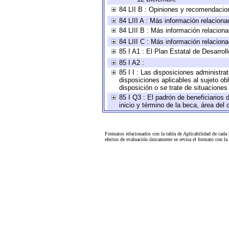
84 LII B : Opiniones y recomendacio
84 LIII A : Más información relaciona
84 LIII B : Más información relacion
84 LIII C : Más información relacion
85 I A1 : El Plan Estatal de Desarro
85 I A2 :
85 I I : Las disposiciones administra
disposiciones aplicables al sujeto o
disposición o se trate de situacione
85 I Q3 : El padrón de beneficiarios
inicio y término de la beca, área de
Formatos relacionados con la tabla de Aplicabilidad de cada
efectos de evaluación únicamente se revisa el formato con l