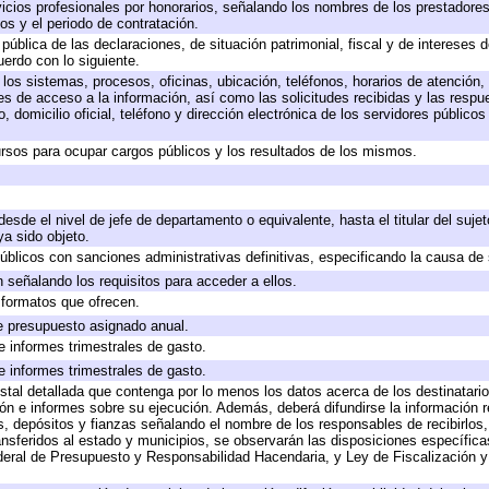
icios profesionales por honorarios, señalando los nombres de los prestadores 
os y el periodo de contratación.
 pública de las declaraciones, de situación patrimonial, fiscal y de intereses d
uerdo con lo siguiente.
 los sistemas, procesos, oficinas, ubicación, teléfonos, horarios de atención,
es de acceso a la información, así como las solicitudes recibidas y las respu
 domicilio oficial, teléfono y dirección electrónica de los servidores público
rsos para ocupar cargos públicos y los resultados de los mismos.
 desde el nivel de jefe de departamento o equivalente, hasta el titular del suj
a sido objeto.
 públicos con sanciones administrativas definitivas, especificando la causa de 
 señalando los requisitos para acceder a ellos.
y formatos que ofrecen.
e presupuesto asignado anual.
e informes trimestrales de gasto.
e informes trimestrales de gasto.
stal detallada que contenga por lo menos los datos acerca de los destinatario
 e informes sobre su ejecución. Además, deberá difundirse la información re
, depósitos y fianzas señalando el nombre de los responsables de recibirlos, 
ransferidos al estado y municipios, se observarán las disposiciones específic
eral de Presupuesto y Responsabilidad Hacendaria, y Ley de Fiscalización y