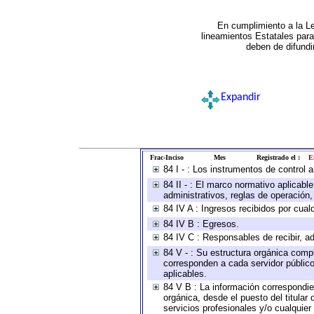
En cumplimiento a la L
lineamientos Estatales par
deben de difundi
Expandir
Frac-Inciso
Mes
Registrado el :
E
84 I - : Los instrumentos de control 
84 II - : El marco normativo aplicabl
administrativos, reglas de operación, c
84 IV A : Ingresos recibidos por cual
84 IV B : Egresos.
84 IV C : Responsables de recibir, ad
84 V - : Su estructura orgánica compl
corresponden a cada servidor público
aplicables.
84 V B : La información correspondien
orgánica, desde el puesto del titular
servicios profesionales y/o cualquier 