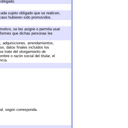
 obligado.
cada sujeto obligado que se realicen,
 caso hubieren sido promovidos.
 motivo, se les asigne o permita usar
informes que dichas personas les
a, adquisiciones, arrendamientos,
s, datos finales incluidos los
e trate del otorgamiento de
bre o razón social del titular, el
ncia.
tal, según corresponda.