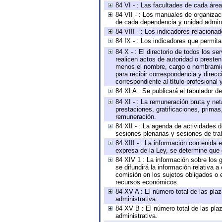
84 VI - : Las facultades de cada área
84 VII - : Los manuales de organizac
de cada dependencia y unidad adminis
84 VIII - : Los indicadores relacion
84 IX - : Los indicadores que permita
84 X - : El directorio de todos los s
realicen actos de autoridad o presten
menos el nombre, cargo o nombramient
para recibir correspondencia y direcc
correspondiente al título profesional
84 XI A : Se publicará el tabulador d
84 XI - : La remuneración bruta y ne
prestaciones, gratificaciones, prima
remuneración.
84 XII - : La agenda de actividades d
sesiones plenarias y sesiones de tra
84 XIII - : La información contenida
expresa de la Ley, se determine que 
84 XIV 1 : La información sobre los
se difundirá la información relativa
comisión en los sujetos obligados o 
recursos económicos.
84 XV A : El número total de las plaz
administrativa.
84 XV B : El número total de las plaz
administrativa.