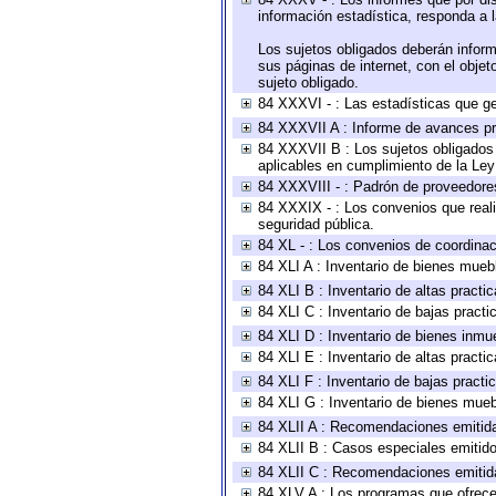
información estadística, responda a 
Los sujetos obligados deberán inform
sus páginas de internet, con el obje
sujeto obligado.
84 XXXVI - : Las estadísticas que g
84 XXXVII A : Informe de avances pr
84 XXXVII B : Los sujetos obligados 
aplicables en cumplimiento de la Le
84 XXXVIII - : Padrón de proveedores
84 XXXIX - : Los convenios que reali
seguridad pública.
84 XL - : Los convenios de coordinac
84 XLI A : Inventario de bienes mueb
84 XLI B : Inventario de altas pract
84 XLI C : Inventario de bajas pract
84 XLI D : Inventario de bienes inmu
84 XLI E : Inventario de altas pract
84 XLI F : Inventario de bajas pract
84 XLI G : Inventario de bienes mue
84 XLII A : Recomendaciones emitid
84 XLII B : Casos especiales emitid
84 XLII C : Recomendaciones emitid
84 XLV A : Los programas que ofrecen