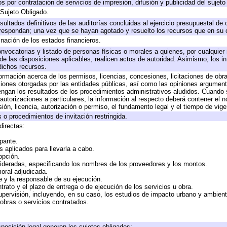
 por contratación de servicios de impresión, difusión y publicidad del sujeto
 Sujeto Obligado.
sultados definitivos de las auditorías concluidas al ejercicio presupuestal de 
rrespondan; una vez que se hayan agotado y resuelto los recursos que en su
inación de los estados financieros.
onvocatorias y listado de personas físicas o morales a quienes, por cualquier
 de las disposiciones aplicables, realicen actos de autoridad. Asimismo, los 
dichos recursos.
formación acerca de los permisos, licencias, concesiones, licitaciones de obr
ciones otorgadas por las entidades públicas, así como las opiniones argumento
gan los resultados de los procedimientos administrativos aludidos. Cuando s
utorizaciones a particulares, la información al respecto deberá contener el nom
ión, licencia, autorización o permiso, el fundamento legal y el tiempo de vige
 o procedimientos de invitación restringida.
directas:
ipante.
 aplicados para llevarla a cabo.
 opción.
sideradas, especificando los nombres de los proveedores y los montos.
moral adjudicada.
te y la responsable de su ejecución.
trato y el plazo de entrega o de ejecución de los servicios u obra.
upervisión, incluyendo, en su caso, los estudios de impacto urbano y ambien
obras o servicios contratados.
posición legal generen los sujetos obligados;