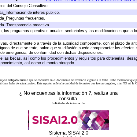
nes del Consejo Consultivo.
da_Información de interés público.
ada_Preguntas frecuentes.
ada. Transparencia proactiva.
llo, los programas operativos anuales sectoriales y las modificaciones que a
tivas, directamente o a través de la autoridad competente, con el plazo de an
bligado de que se trate, salvo que su difusión pueda comprometer los efectos 
s de emergencia, de conformidad con dichas disposiciones.
 de las becas, así como los procedimientos y requisitos para obtenerlas, desa
l conocimiento, así como el monto otorgado.
 sujeto obligado mismo que se encuentra en el
documento de referencia
vigente a la fecha. Cabe mencionar que p
a última fecha de actualización. Este reporte, refleja la cantidad de formatos que fueron cargados, más NO así
¿ No encuentras la información ?, realiza una
consulta.
Solicitudes de información.
Sistema SISAI 2.0