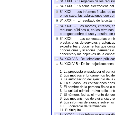
84 XXIX B : Erogación de los recursos
84 XXIX E : Medios electrónicos del
84 XXX - : Los informes finales de re
en su caso, las aclaraciones que co
84 XXXI - : El resultado de la dictam
84 XXXII - : Los montos, criterios, c
recursos públicos o, en los términos
entreguen sobre el uso y destino de 
84 XXXIII - : Las convocatorias e in
prestaciones de servicios y autoriza
expedientes y documentos que conten
concesiones y licencias, permisos o a
concepto y los objetivos de la conces
84 XXXIV A : De licitaciones públicas
84 XXXIV B : De las adjudicaciones 
1. La propuesta enviada por el partic
2. Los motivos y fundamentos legales
3. La autorización del ejercicio de la
4. En su caso, las cotizaciones con
5. El nombre de la persona física o 
6. La unidad administrativa solicitan
7. El número, fecha, el monto del con
8. Los mecanismos de vigilancia y s
9. Los informes de avance sobre las 
10. El convenio de terminación.
11. El finiquito
84 XXXV - : Los informes que por dis