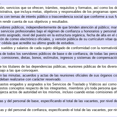
.
ión, servicios que se ofrecen, trámites, requisitos y formatos, así como los
trativa, que incluya metas, objetivos y responsables de los programas operat
ados con temas de interés público o trascendencia social que conforme a sus f
n rendir cuenta de sus objetivos y resultados.
ervidores públicos, independientemente de que brinden atención al público; ma
 servicios profesionales bajo el régimen de confianza u honorarios y personal d
o asignado, nivel del puesto en la estructura orgánica, fecha de alta en el c
ión de correo electrónico oficiales, y versión pública de su currículum vitae q
 y cédula que acredite su ultimo grado de estudios.
e sueldos y salarios de cada sujeto obligado de conformidad con la normativid
ta de todos los servidores públicos de base o de confianza, de todas las perc
s, comisiones, dietas, bonos, estímulos, ingresos y sistemas de compensación
e los titulares de las dependencias públicas, reuniones públicas de los diver
bajo a las que convoquen.
 en las minutas, acuerdos y actas de las reuniones oficiales de sus órganos co
deban realizarse con carácter reservado.
 gastos erogados y asignados a los Servicios de Traslado y Viáticos así com
 a estos conceptos respecto de los integrantes, miembros y/o toda persona q
ejerza actos de autoridad en los mismos, incluso cuando estas comisiones ofi
as y del personal de base, especificando el total de las vacantes, por nivel 
as y del personal de confianza, especificando el total de las vacantes, por n