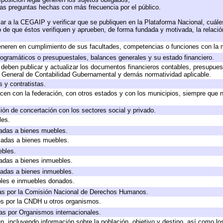
las preguntas hechas con más frecuencia por el público.
ar a la CEGAIP y verificar que se publiquen en la Plataforma Nacional, cuále
to de que éstos verifiquen y aprueben, de forma fundada y motivada, la relaci
eneren en cumplimiento de sus facultades, competencias o funciones con la 
ogramáticos o presupuestales, balances generales y su estado financiero.
deben publicar y actualizar los documentos financieros contables, presupues
y General de Contabilidad Gubernamental y demás normatividad aplicable.
 y contratistas.
cen con la federación, con otros estados y con los municipios, siempre que 
ión de concertación con los sectores social y privado.
les.
icadas a bienes muebles.
icadas a bienes muebles.
ebles.
icadas a bienes inmuebles.
icadas a bienes inmuebles.
bles e inmuebles donados.
as por la Comisión Nacional de Derechos Humanos.
os por la CNDH u otros organismos.
as por Organismos internacionales.
, incluyendo información sobre la población, objetivo y destino, así como lo