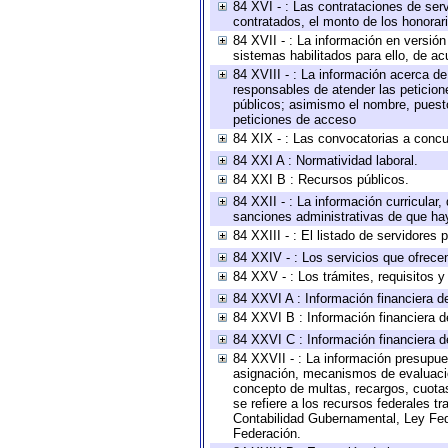
84 XVI - : Las contrataciones de serv
contratados, el monto de los honorari
84 XVII - : La información en versión
sistemas habilitados para ello, de ac
84 XVIII - : La información acerca de
responsables de atender las peticion
públicos; asimismo el nombre, puesto,
peticiones de acceso
84 XIX - : Las convocatorias a concu
84 XXI A : Normatividad laboral.
84 XXI B : Recursos públicos.
84 XXII - : La información curricular,
sanciones administrativas de que hay
84 XXIII - : El listado de servidores
84 XXIV - : Los servicios que ofrecen
84 XXV - : Los trámites, requisitos 
84 XXVI A : Información financiera d
84 XXVI B : Información financiera d
84 XXVI C : Información financiera d
84 XXVII - : La información presupue
asignación, mecanismos de evaluación
concepto de multas, recargos, cuotas
se refiere a los recursos federales t
Contabilidad Gubernamental, Ley Fed
Federación.