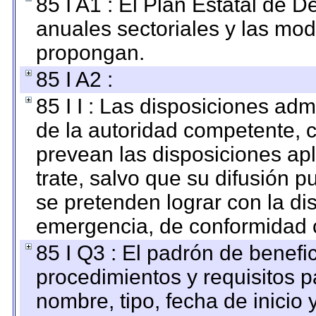
85 I A1 : El Plan Estatal de D
anuales sectoriales y las mo
propongan.
85 I A2 :
85 I I : Las disposiciones adm
de la autoridad competente, c
prevean las disposiciones apl
trate, salvo que su difusión
se pretenden lograr con la di
emergencia, de conformidad c
85 I Q3 : El padrón de benefi
procedimientos y requisitos 
nombre, tipo, fecha de inicio 