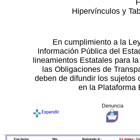
F
Hipervínculos y Ta
En cumplimiento a la Le
Información Pública del Esta
lineamientos Estatales para la
las Obligaciones de Transp
deben de difundir los sujetos 
en la Plataforma 
Denuncia
Expandir
Frac-Inciso
Mes
Registrado el :
En tiempo / Fu