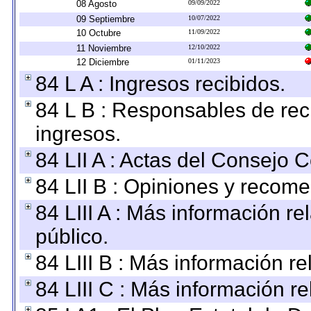
08 Agosto
09/09/2022
09 Septiembre
10/07/2022
10 Octubre
11/09/2022
11 Noviembre
12/10/2022
12 Diciembre
01/11/2023
84 L A : Ingresos recibidos.
84 L B : Responsables de recib
ingresos.
84 LII A : Actas del Consejo C
84 LII B : Opiniones y recom
84 LIII A : Más información r
público.
84 LIII B : Más información r
84 LIII C : Más información r