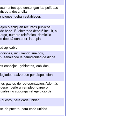
 documentos que contengan las políticas
ivos a desarrollar.
unciones, deban establecer.
nejen o apliquen recursos públicos;
e base. El directorio deberá incluir, al
argo, número telefónico, domicilio
ue deberá contener, la copia
ad aplicable
epciones, incluyendo sueldos,
, señalando la periodicidad de dicha
sos consejos, gabinetes, cabildos,
legiados, salvo que por disposición
o los gastos de representación. Además
ue desempeñe un empleo, cargo o
ciales no supongan el ejercicio de
de puesto, para cada unidad
ivel de puesto, para cada unidad