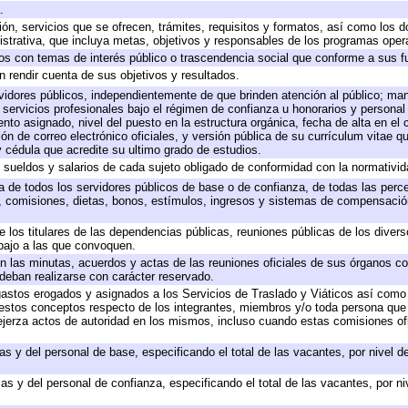
.
ión, servicios que se ofrecen, trámites, requisitos y formatos, así como los
trativa, que incluya metas, objetivos y responsables de los programas operat
ados con temas de interés público o trascendencia social que conforme a sus f
n rendir cuenta de sus objetivos y resultados.
ervidores públicos, independientemente de que brinden atención al público; ma
 servicios profesionales bajo el régimen de confianza u honorarios y personal d
o asignado, nivel del puesto en la estructura orgánica, fecha de alta en el c
ión de correo electrónico oficiales, y versión pública de su currículum vitae q
 y cédula que acredite su ultimo grado de estudios.
e sueldos y salarios de cada sujeto obligado de conformidad con la normativid
ta de todos los servidores públicos de base o de confianza, de todas las perc
s, comisiones, dietas, bonos, estímulos, ingresos y sistemas de compensación
e los titulares de las dependencias públicas, reuniones públicas de los diver
bajo a las que convoquen.
 en las minutas, acuerdos y actas de las reuniones oficiales de sus órganos co
deban realizarse con carácter reservado.
 gastos erogados y asignados a los Servicios de Traslado y Viáticos así com
 a estos conceptos respecto de los integrantes, miembros y/o toda persona q
ejerza actos de autoridad en los mismos, incluso cuando estas comisiones ofi
as y del personal de base, especificando el total de las vacantes, por nivel 
as y del personal de confianza, especificando el total de las vacantes, por n