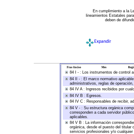
En cumplimiento a la L
lineamientos Estatales par
deben de difundi
Expandir
Frac-Inciso
Mes
Regi
84 I - : Los instrumentos de control 
84 II - : El marco normativo aplicabl
administrativos, reglas de operación, c
84 IV A : Ingresos recibidos por cual
84 IV B : Egresos.
84 IV C : Responsables de recibir, ad
84 V - : Su estructura orgánica compl
corresponden a cada servidor público
aplicables.
84 V B : La información correspondien
orgánica, desde el puesto del titular
servicios profesionales y/o cualquier 