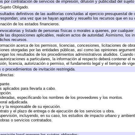
 por contratación de servicios de impresión, difusión y publicidad del sujeto
 Sujeto Obligado.
sultados definitivos de las auditorías concluidas al ejercicio presupuestal de 
rrespondan; una vez que se hayan agotado y resuelto los recursos que en su
inación de los estados financieros.
onvocatorias y listado de personas físicas o morales a quienes, por cualquier
 de las disposiciones aplicables, realicen actos de autoridad. Asimismo, los 
dichos recursos.
formación acerca de los permisos, licencias, concesiones, licitaciones de obr
ciones otorgadas por las entidades públicas, así como las opiniones argumento
gan los resultados de los procedimientos administrativos aludidos. Cuando s
utorizaciones a particulares, la información al respecto deberá contener el nom
ión, licencia, autorización o permiso, el fundamento legal y el tiempo de vige
 o procedimientos de invitación restringida.
directas:
ipante.
 aplicados para llevarla a cabo.
 opción.
sideradas, especificando los nombres de los proveedores y los montos.
moral adjudicada.
te y la responsable de su ejecución.
trato y el plazo de entrega o de ejecución de los servicios u obra.
upervisión, incluyendo, en su caso, los estudios de impacto urbano y ambien
obras o servicios contratados.
posición legal generen los sujetos obligados;