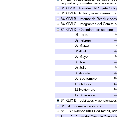
requisitos y formatos para acceder 
84 XLV B : Trámites del Sujeto Obli
84 XLVI A : Actas y resoluciones Co
84 XLVI B : Informe de Resoluciones
84 XLVI C : Integrantes del Comité d
84 XLVI D : Calendario de sesiones o
01 Enero
02
02 Febrero
03
03 Marzo
04
04 Abril
05
05 Mayo
06
06 Junio
07
07 Julio
08
08 Agosto
09
09 Septiembre
10
10 Octubre
11
11 Noviembre
12
12 Diciembre
01
84 XLIX B : Jubilados y pensionados
84 L A : Ingresos recibidos.
84 L B : Responsables de recibir, adm
84 LII A : Actas del Consejo Consulti