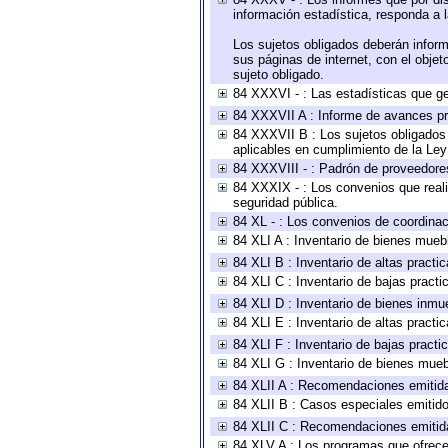
información estadística, responda a 
Los sujetos obligados deberán inform
sus páginas de internet, con el obje
sujeto obligado.
84 XXXVI - : Las estadísticas que g
84 XXXVII A : Informe de avances pr
84 XXXVII B : Los sujetos obligados 
aplicables en cumplimiento de la Le
84 XXXVIII - : Padrón de proveedores
84 XXXIX - : Los convenios que reali
seguridad pública.
84 XL - : Los convenios de coordinac
84 XLI A : Inventario de bienes mueb
84 XLI B : Inventario de altas pract
84 XLI C : Inventario de bajas pract
84 XLI D : Inventario de bienes inmu
84 XLI E : Inventario de altas pract
84 XLI F : Inventario de bajas pract
84 XLI G : Inventario de bienes mue
84 XLII A : Recomendaciones emitid
84 XLII B : Casos especiales emitid
84 XLII C : Recomendaciones emitid
84 XLV A : Los programas que ofrecen