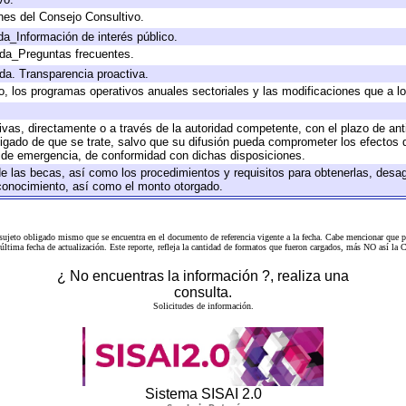
nes del Consejo Consultivo.
da_Información de interés público.
ada_Preguntas frecuentes.
ada. Transparencia proactiva.
llo, los programas operativos anuales sectoriales y las modificaciones que a
tivas, directamente o a través de la autoridad competente, con el plazo de an
bligado de que se trate, salvo que su difusión pueda comprometer los efectos 
s de emergencia, de conformidad con dichas disposiciones.
 de las becas, así como los procedimientos y requisitos para obtenerlas, desa
l conocimiento, así como el monto otorgado.
 sujeto obligado mismo que se encuentra en el
documento de referencia
vigente a la fecha. Cabe mencionar que p
a última fecha de actualización. Este reporte, refleja la cantidad de formatos que fueron cargados, más NO así
¿ No encuentras la información ?, realiza una
consulta.
Solicitudes de información.
Sistema SISAI 2.0