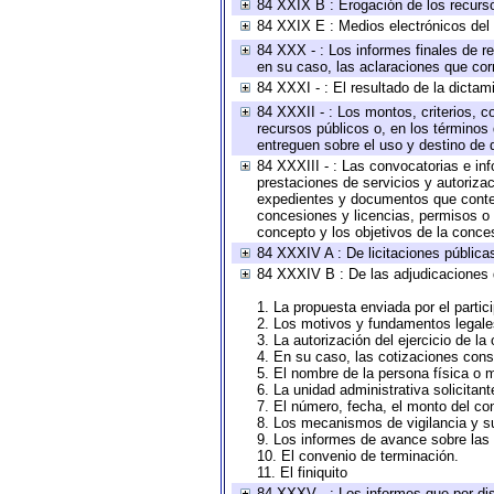
84 XXIX B : Erogación de los recursos
84 XXIX E : Medios electrónicos del
84 XXX - : Los informes finales de re
en su caso, las aclaraciones que co
84 XXXI - : El resultado de la dictam
84 XXXII - : Los montos, criterios, c
recursos públicos o, en los términos
entreguen sobre el uso y destino de 
84 XXXIII - : Las convocatorias e in
prestaciones de servicios y autoriza
expedientes y documentos que conten
concesiones y licencias, permisos o a
concepto y los objetivos de la conces
84 XXXIV A : De licitaciones públicas
84 XXXIV B : De las adjudicaciones 
1. La propuesta enviada por el partic
2. Los motivos y fundamentos legales
3. La autorización del ejercicio de la
4. En su caso, las cotizaciones con
5. El nombre de la persona física o 
6. La unidad administrativa solicitan
7. El número, fecha, el monto del con
8. Los mecanismos de vigilancia y s
9. Los informes de avance sobre las 
10. El convenio de terminación.
11. El finiquito
84 XXXV - : Los informes que por dis