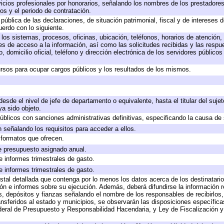
icios profesionales por honorarios, señalando los nombres de los prestadores 
os y el periodo de contratación.
 pública de las declaraciones, de situación patrimonial, fiscal y de intereses d
uerdo con lo siguiente.
 los sistemas, procesos, oficinas, ubicación, teléfonos, horarios de atención,
es de acceso a la información, así como las solicitudes recibidas y las respu
 domicilio oficial, teléfono y dirección electrónica de los servidores público
rsos para ocupar cargos públicos y los resultados de los mismos.
 desde el nivel de jefe de departamento o equivalente, hasta el titular del suj
a sido objeto.
 públicos con sanciones administrativas definitivas, especificando la causa de 
 señalando los requisitos para acceder a ellos.
y formatos que ofrecen.
e presupuesto asignado anual.
e informes trimestrales de gasto.
e informes trimestrales de gasto.
stal detallada que contenga por lo menos los datos acerca de los destinatario
 e informes sobre su ejecución. Además, deberá difundirse la información re
, depósitos y fianzas señalando el nombre de los responsables de recibirlos, 
ransferidos al estado y municipios, se observarán las disposiciones específic
eral de Presupuesto y Responsabilidad Hacendaria, y Ley de Fiscalización y