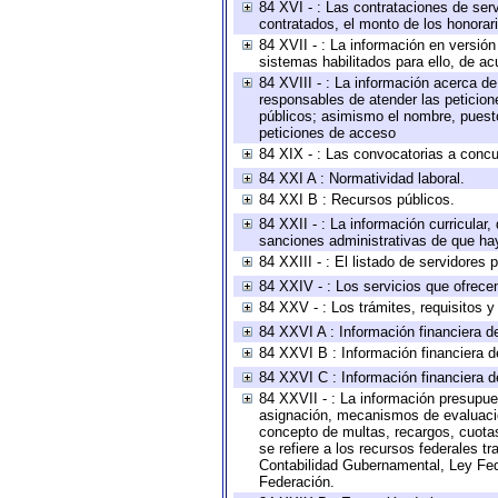
84 XVI - : Las contrataciones de serv
contratados, el monto de los honorari
84 XVII - : La información en versión
sistemas habilitados para ello, de ac
84 XVIII - : La información acerca de
responsables de atender las peticion
públicos; asimismo el nombre, puesto,
peticiones de acceso
84 XIX - : Las convocatorias a concu
84 XXI A : Normatividad laboral.
84 XXI B : Recursos públicos.
84 XXII - : La información curricular,
sanciones administrativas de que hay
84 XXIII - : El listado de servidores
84 XXIV - : Los servicios que ofrecen
84 XXV - : Los trámites, requisitos 
84 XXVI A : Información financiera d
84 XXVI B : Información financiera d
84 XXVI C : Información financiera d
84 XXVII - : La información presupue
asignación, mecanismos de evaluación
concepto de multas, recargos, cuotas
se refiere a los recursos federales t
Contabilidad Gubernamental, Ley Fed
Federación.