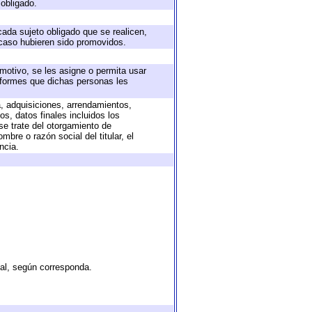
 obligado.
cada sujeto obligado que se realicen,
 caso hubieren sido promovidos.
 motivo, se les asigne o permita usar
informes que dichas personas les
a, adquisiciones, arrendamientos,
s, datos finales incluidos los
e trate del otorgamiento de
bre o razón social del titular, el
ncia.
tal, según corresponda.