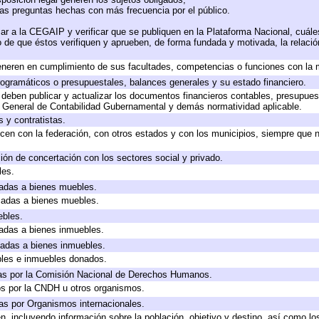
las preguntas hechas con más frecuencia por el público.
ar a la CEGAIP y verificar que se publiquen en la Plataforma Nacional, cuále
to de que éstos verifiquen y aprueben, de forma fundada y motivada, la relaci
eneren en cumplimiento de sus facultades, competencias o funciones con la 
ogramáticos o presupuestales, balances generales y su estado financiero.
deben publicar y actualizar los documentos financieros contables, presupues
y General de Contabilidad Gubernamental y demás normatividad aplicable.
 y contratistas.
cen con la federación, con otros estados y con los municipios, siempre que 
ión de concertación con los sectores social y privado.
les.
icadas a bienes muebles.
icadas a bienes muebles.
ebles.
icadas a bienes inmuebles.
icadas a bienes inmuebles.
bles e inmuebles donados.
as por la Comisión Nacional de Derechos Humanos.
os por la CNDH u otros organismos.
as por Organismos internacionales.
, incluyendo información sobre la población, objetivo y destino, así como lo