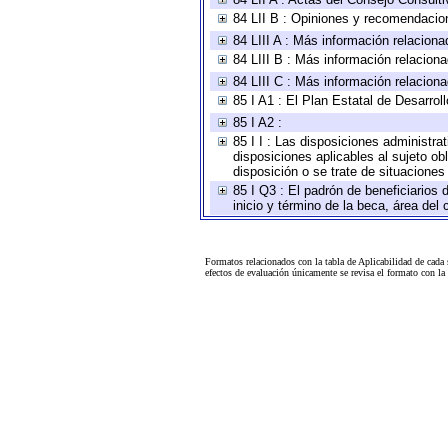
84 LII B : Opiniones y recomendacio
84 LIII A : Más información relaciona
84 LIII B : Más información relacion
84 LIII C : Más información relacion
85 I A1 : El Plan Estatal de Desarro
85 I A2 :
85 I I : Las disposiciones administra
disposiciones aplicables al sujeto o
disposición o se trate de situacione
85 I Q3 : El padrón de beneficiarios
inicio y término de la beca, área de
Formatos relacionados con la tabla de Aplicabilidad de cada
efectos de evaluación únicamente se revisa el formato con l