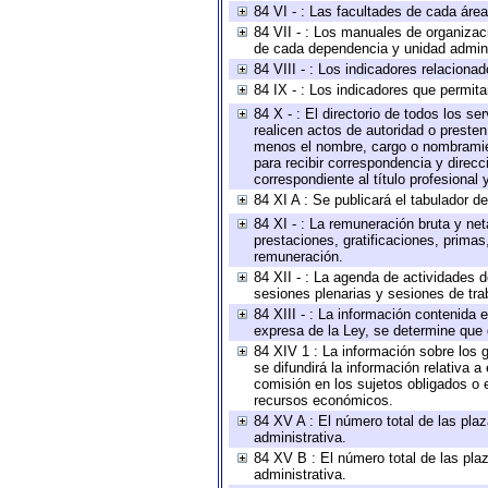
84 VI - : Las facultades de cada área
84 VII - : Los manuales de organizac
de cada dependencia y unidad adminis
84 VIII - : Los indicadores relacion
84 IX - : Los indicadores que permita
84 X - : El directorio de todos los s
realicen actos de autoridad o presten
menos el nombre, cargo o nombramient
para recibir correspondencia y direcc
correspondiente al título profesional
84 XI A : Se publicará el tabulador d
84 XI - : La remuneración bruta y ne
prestaciones, gratificaciones, prima
remuneración.
84 XII - : La agenda de actividades d
sesiones plenarias y sesiones de tra
84 XIII - : La información contenida
expresa de la Ley, se determine que 
84 XIV 1 : La información sobre los
se difundirá la información relativa
comisión en los sujetos obligados o 
recursos económicos.
84 XV A : El número total de las plaz
administrativa.
84 XV B : El número total de las plaz
administrativa.