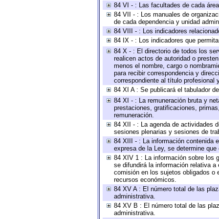
84 VI - : Las facultades de cada área
84 VII - : Los manuales de organizac
de cada dependencia y unidad adminis
84 VIII - : Los indicadores relacion
84 IX - : Los indicadores que permita
84 X - : El directorio de todos los s
realicen actos de autoridad o presten
menos el nombre, cargo o nombramient
para recibir correspondencia y direcc
correspondiente al título profesional
84 XI A : Se publicará el tabulador d
84 XI - : La remuneración bruta y ne
prestaciones, gratificaciones, prima
remuneración.
84 XII - : La agenda de actividades d
sesiones plenarias y sesiones de tra
84 XIII - : La información contenida
expresa de la Ley, se determine que 
84 XIV 1 : La información sobre los
se difundirá la información relativa
comisión en los sujetos obligados o 
recursos económicos.
84 XV A : El número total de las plaz
administrativa.
84 XV B : El número total de las plaz
administrativa.