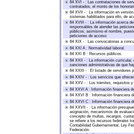
84 XVI - : Las contrataciones de serv
contratados, el monto de los honorari
84 XVII - : La información en versión
sistemas habilitados para ello, de ac
84 XVIII - : La información acerca de
responsables de atender las peticion
públicos; asimismo el nombre, puesto,
peticiones de acceso
84 XIX - : Las convocatorias a concu
84 XXI A : Normatividad laboral.
84 XXI B : Recursos públicos.
84 XXII - : La información curricular,
sanciones administrativas de que hay
84 XXIII - : El listado de servidores
84 XXIV - : Los servicios que ofrecen
84 XXV - : Los trámites, requisitos 
84 XXVI A : Información financiera d
84 XXVI B : Información financiera d
84 XXVI C : Información financiera d
84 XXVII - : La información presupue
asignación, mecanismos de evaluación
concepto de multas, recargos, cuotas
se refiere a los recursos federales t
Contabilidad Gubernamental, Ley Fed
Federación.