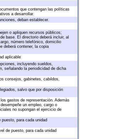
 documentos que contengan las políticas
ivos a desarrollar.
unciones, deban establecer.
nejen o apliquen recursos públicos;
e base. El directorio deberá incluir, al
argo, número telefónico, domicilio
ue deberá contener, la copia
ad aplicable
epciones, incluyendo sueldos,
, señalando la periodicidad de dicha
sos consejos, gabinetes, cabildos,
legiados, salvo que por disposición
o los gastos de representación. Además
ue desempeñe un empleo, cargo o
ciales no supongan el ejercicio de
de puesto, para cada unidad
ivel de puesto, para cada unidad