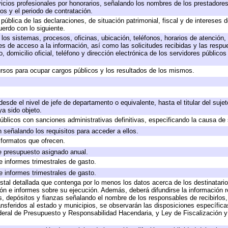
icios profesionales por honorarios, señalando los nombres de los prestadores 
os y el periodo de contratación.
 pública de las declaraciones, de situación patrimonial, fiscal y de intereses d
uerdo con lo siguiente.
 los sistemas, procesos, oficinas, ubicación, teléfonos, horarios de atención,
es de acceso a la información, así como las solicitudes recibidas y las respu
 domicilio oficial, teléfono y dirección electrónica de los servidores público
rsos para ocupar cargos públicos y los resultados de los mismos.
 desde el nivel de jefe de departamento o equivalente, hasta el titular del suj
a sido objeto.
 públicos con sanciones administrativas definitivas, especificando la causa de 
 señalando los requisitos para acceder a ellos.
y formatos que ofrecen.
e presupuesto asignado anual.
e informes trimestrales de gasto.
e informes trimestrales de gasto.
stal detallada que contenga por lo menos los datos acerca de los destinatario
 e informes sobre su ejecución. Además, deberá difundirse la información re
, depósitos y fianzas señalando el nombre de los responsables de recibirlos, 
ransferidos al estado y municipios, se observarán las disposiciones específic
eral de Presupuesto y Responsabilidad Hacendaria, y Ley de Fiscalización y