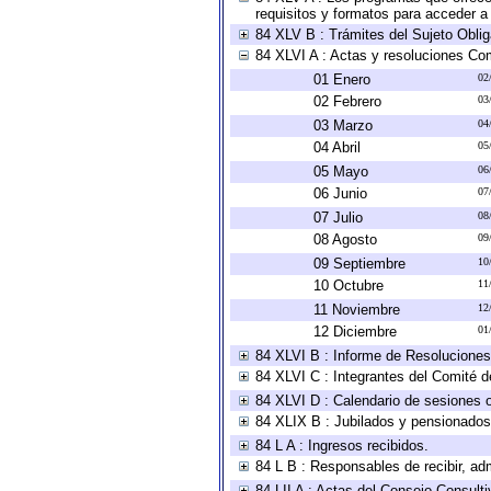
requisitos y formatos para acceder 
84 XLV B : Trámites del Sujeto Obli
84 XLVI A : Actas y resoluciones Co
01 Enero
02
02 Febrero
03
03 Marzo
04
04 Abril
05
05 Mayo
06
06 Junio
07
07 Julio
08
08 Agosto
09
09 Septiembre
10
10 Octubre
11
11 Noviembre
12
12 Diciembre
01
84 XLVI B : Informe de Resoluciones
84 XLVI C : Integrantes del Comité d
84 XLVI D : Calendario de sesiones o
84 XLIX B : Jubilados y pensionados
84 L A : Ingresos recibidos.
84 L B : Responsables de recibir, adm
84 LII A : Actas del Consejo Consulti