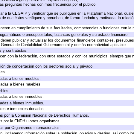
las preguntas hechas con más frecuencia por el público.
ar a la CEGAIP y verificar que se publiquen en la Plataforma Nacional, cuále
to de que éstos verifiquen y aprueben, de forma fundada y motivada, la relaci
eneren en cumplimiento de sus facultades, competencias o funciones con la 
ogramáticos o presupuestales, balances generales y su estado financiero.
deben publicar y actualizar los documentos financieros contables, presupues
y General de Contabilidad Gubernamental y demás normatividad aplicable.
 y contratistas.
cen con la federación, con otros estados y con los municipios, siempre que 
ión de concertación con los sectores social y privado.
les.
icadas a bienes muebles.
icadas a bienes muebles.
ebles.
icadas a bienes inmuebles.
icadas a bienes inmuebles.
bles e inmuebles donados.
as por la Comisión Nacional de Derechos Humanos.
os por la CNDH u otros organismos.
as por Organismos internacionales.
, incluyendo información sobre la población, objetivo y destino, así como lo