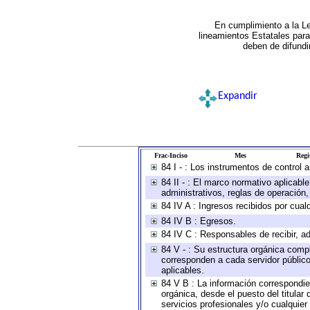
En cumplimiento a la L
lineamientos Estatales par
deben de difundi
Expandir
Frac-Inciso
Mes
Regi
84 I - : Los instrumentos de control 
84 II - : El marco normativo aplicabl
administrativos, reglas de operación, c
84 IV A : Ingresos recibidos por cual
84 IV B : Egresos.
84 IV C : Responsables de recibir, ad
84 V - : Su estructura orgánica compl
corresponden a cada servidor público
aplicables.
84 V B : La información correspondien
orgánica, desde el puesto del titular
servicios profesionales y/o cualquier 