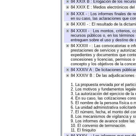
84 XXIX B : Erogación de los recursos
84 XXIX E : Medios electrónicos del
84 XXX - : Los informes finales de re
en su caso, las aclaraciones que co
84 XXXI - : El resultado de la dictam
84 XXXII - : Los montos, criterios, c
recursos públicos o, en los términos
entreguen sobre el uso y destino de 
84 XXXIII - : Las convocatorias e in
prestaciones de servicios y autoriza
expedientes y documentos que conten
concesiones y licencias, permisos o a
concepto y los objetivos de la conces
84 XXXIV A : De licitaciones públicas
84 XXXIV B : De las adjudicaciones 
1. La propuesta enviada por el partic
2. Los motivos y fundamentos legales
3. La autorización del ejercicio de la
4. En su caso, las cotizaciones con
5. El nombre de la persona física o 
6. La unidad administrativa solicitan
7. El número, fecha, el monto del con
8. Los mecanismos de vigilancia y s
9. Los informes de avance sobre las 
10. El convenio de terminación.
11. El finiquito
84 XXXV - : Los informes que por dis