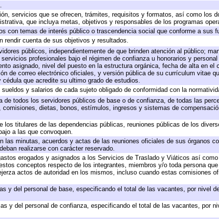
.
ión, servicios que se ofrecen, trámites, requisitos y formatos, así como los
trativa, que incluya metas, objetivos y responsables de los programas operat
ados con temas de interés público o trascendencia social que conforme a sus f
n rendir cuenta de sus objetivos y resultados.
ervidores públicos, independientemente de que brinden atención al público; ma
 servicios profesionales bajo el régimen de confianza u honorarios y personal d
o asignado, nivel del puesto en la estructura orgánica, fecha de alta en el c
ión de correo electrónico oficiales, y versión pública de su currículum vitae q
 y cédula que acredite su ultimo grado de estudios.
e sueldos y salarios de cada sujeto obligado de conformidad con la normativid
ta de todos los servidores públicos de base o de confianza, de todas las perc
s, comisiones, dietas, bonos, estímulos, ingresos y sistemas de compensación
e los titulares de las dependencias públicas, reuniones públicas de los diver
bajo a las que convoquen.
 en las minutas, acuerdos y actas de las reuniones oficiales de sus órganos co
deban realizarse con carácter reservado.
 gastos erogados y asignados a los Servicios de Traslado y Viáticos así com
 a estos conceptos respecto de los integrantes, miembros y/o toda persona q
ejerza actos de autoridad en los mismos, incluso cuando estas comisiones ofi
as y del personal de base, especificando el total de las vacantes, por nivel 
as y del personal de confianza, especificando el total de las vacantes, por n