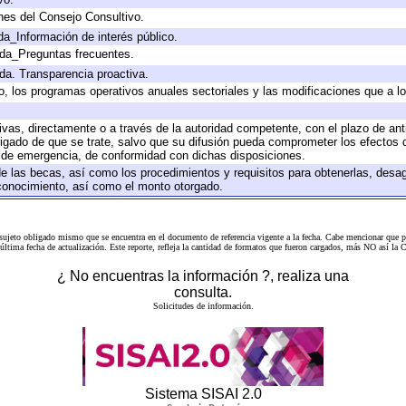
nes del Consejo Consultivo.
da_Información de interés público.
ada_Preguntas frecuentes.
ada. Transparencia proactiva.
llo, los programas operativos anuales sectoriales y las modificaciones que a
tivas, directamente o a través de la autoridad competente, con el plazo de an
bligado de que se trate, salvo que su difusión pueda comprometer los efectos 
s de emergencia, de conformidad con dichas disposiciones.
 de las becas, así como los procedimientos y requisitos para obtenerlas, desa
l conocimiento, así como el monto otorgado.
 sujeto obligado mismo que se encuentra en el
documento de referencia
vigente a la fecha. Cabe mencionar que p
a última fecha de actualización. Este reporte, refleja la cantidad de formatos que fueron cargados, más NO así
¿ No encuentras la información ?, realiza una
consulta.
Solicitudes de información.
Sistema SISAI 2.0