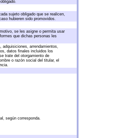
 obligado.
cada sujeto obligado que se realicen,
 caso hubieren sido promovidos.
 motivo, se les asigne o permita usar
informes que dichas personas les
a, adquisiciones, arrendamientos,
s, datos finales incluidos los
e trate del otorgamiento de
bre o razón social del titular, el
ncia.
tal, según corresponda.