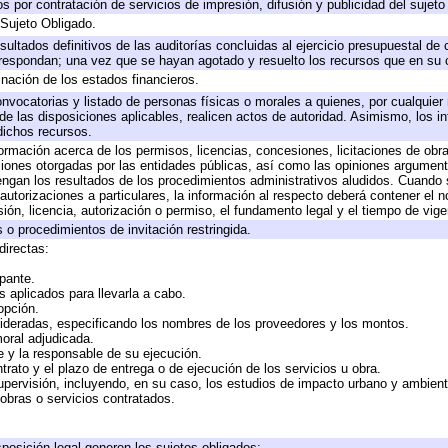
 por contratación de servicios de impresión, difusión y publicidad del sujeto
 Sujeto Obligado.
sultados definitivos de las auditorías concluidas al ejercicio presupuestal de 
rrespondan; una vez que se hayan agotado y resuelto los recursos que en su
inación de los estados financieros.
onvocatorias y listado de personas físicas o morales a quienes, por cualquier
 de las disposiciones aplicables, realicen actos de autoridad. Asimismo, los 
dichos recursos.
formación acerca de los permisos, licencias, concesiones, licitaciones de obr
ciones otorgadas por las entidades públicas, así como las opiniones argumento
gan los resultados de los procedimientos administrativos aludidos. Cuando s
utorizaciones a particulares, la información al respecto deberá contener el nom
ión, licencia, autorización o permiso, el fundamento legal y el tiempo de vige
 o procedimientos de invitación restringida.
directas:
ipante.
 aplicados para llevarla a cabo.
 opción.
sideradas, especificando los nombres de los proveedores y los montos.
moral adjudicada.
te y la responsable de su ejecución.
trato y el plazo de entrega o de ejecución de los servicios u obra.
upervisión, incluyendo, en su caso, los estudios de impacto urbano y ambien
obras o servicios contratados.
posición legal generen los sujetos obligados;