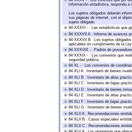
información estadística, responda a 
Los sujetos obligados deberán inform
sus páginas de internet, con el obje
sujeto obligado.
84 XXXVI - : Las estadísticas que g
84 XXXVII A : Informe de avances pr
84 XXXVII B : Los sujetos obligados 
aplicables en cumplimiento de la Le
84 XXXVIII - : Padrón de proveedores
84 XXXIX - : Los convenios que reali
seguridad pública.
84 XL - : Los convenios de coordinac
84 XLI A : Inventario de bienes mueb
84 XLI B : Inventario de altas pract
84 XLI C : Inventario de bajas pract
84 XLI D : Inventario de bienes inmu
84 XLI E : Inventario de altas pract
84 XLI F : Inventario de bajas pract
84 XLI G : Inventario de bienes mue
84 XLII A : Recomendaciones emitid
84 XLII B : Casos especiales emitid
84 XLII C : Recomendaciones emitid
84 XLV A : Los programas que ofrecen