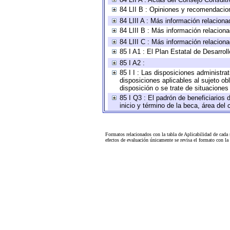
84 LII B : Opiniones y recomendacio
84 LIII A : Más información relaciona
84 LIII B : Más información relacion
84 LIII C : Más información relacion
85 I A1 : El Plan Estatal de Desarro
85 I A2 :
85 I I : Las disposiciones administra
disposiciones aplicables al sujeto o
disposición o se trate de situacione
85 I Q3 : El padrón de beneficiarios
inicio y término de la beca, área de
Formatos relacionados con la tabla de Aplicabilidad de cada
efectos de evaluación únicamente se revisa el formato con l