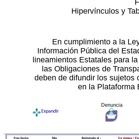
F
Hipervínculos y Ta
En cumplimiento a la Le
Información Pública del Esta
lineamientos Estatales para la
las Obligaciones de Transp
deben de difundir los sujetos 
en la Plataforma 
Denuncia
Expandir
Frac-Inciso
Mes
Registrado el :
En tiempo / Fu