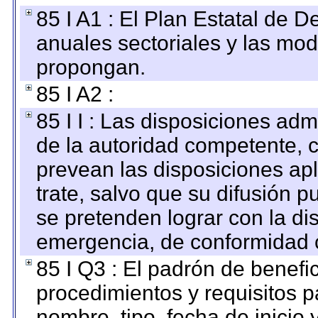
85 I A1 : El Plan Estatal de D
anuales sectoriales y las mo
propongan.
85 I A2 :
85 I I : Las disposiciones adm
de la autoridad competente, c
prevean las disposiciones apl
trate, salvo que su difusión
se pretenden lograr con la di
emergencia, de conformidad c
85 I Q3 : El padrón de benefi
procedimientos y requisitos 
nombre, tipo, fecha de inicio 