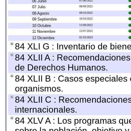
06 Junio
07/06/2022
07 Julio
08/09/2022
08 Agosto
09/10/2022
09 Septiembre
10/10/2022
10 Octubre
11/09/2022
11 Noviembre
12/07/2022
12 Diciembre
01/10/2023
84 XLI G : Inventario de bie
84 XLII A : Recomendaciones 
de Derechos Humanos.
84 XLII B : Casos especiales
organismos.
84 XLII C : Recomendaciones
internacionales.
84 XLV A : Los programas que
sobre la población, objetivo y