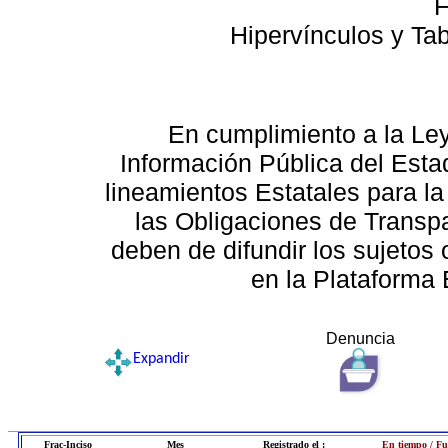
F
Hipervínculos y Ta
En cumplimiento a la Le
Información Pública del Esta
lineamientos Estatales para la
las Obligaciones de Transp
deben de difundir los sujetos 
en la Plataforma 
Denuncia
Expandir
Frac-Inciso
Mes
Registrado el :
En tiempo / Fu