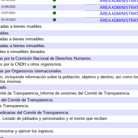
ÁREA ADMINISTRAT
11/09/2022
ÁREA ADMINISTRAT
12/07/2022
ÁREA ADMINISTRAT
01/10/2023
ÁREA ADMINISTRAT
icadas a bienes muebles.
ebles.
icadas a bienes inmuebles.
icadas a bienes inmuebles.
bles e inmuebles donados.
as por la Comisión Nacional de Derechos Humanos.
os por la CNDH u otros organismos.
as por Organismos internacionales.
, incluyendo información sobre la población, objetivo y destino, así como lo
a los mismos.
gado.
mité de Transparencia_Informe de sesiones del Comité de Transparencia.
 del Comité de Transparencia.
e Transparencia.
rdinarias del Comité de Transparencia.
. Listado de jubilados y pensionados y el monto que reciben
inistrar y ejercer los ingresos.
vo.