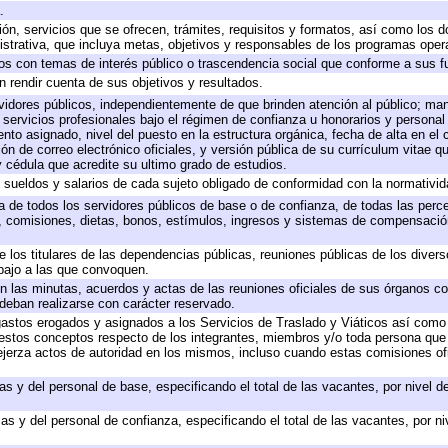
.
ión, servicios que se ofrecen, trámites, requisitos y formatos, así como los
trativa, que incluya metas, objetivos y responsables de los programas operat
ados con temas de interés público o trascendencia social que conforme a sus f
n rendir cuenta de sus objetivos y resultados.
ervidores públicos, independientemente de que brinden atención al público; ma
 servicios profesionales bajo el régimen de confianza u honorarios y personal d
o asignado, nivel del puesto en la estructura orgánica, fecha de alta en el c
ión de correo electrónico oficiales, y versión pública de su currículum vitae q
 y cédula que acredite su ultimo grado de estudios.
e sueldos y salarios de cada sujeto obligado de conformidad con la normativid
ta de todos los servidores públicos de base o de confianza, de todas las perc
s, comisiones, dietas, bonos, estímulos, ingresos y sistemas de compensación
e los titulares de las dependencias públicas, reuniones públicas de los diver
bajo a las que convoquen.
 en las minutas, acuerdos y actas de las reuniones oficiales de sus órganos co
deban realizarse con carácter reservado.
 gastos erogados y asignados a los Servicios de Traslado y Viáticos así com
 a estos conceptos respecto de los integrantes, miembros y/o toda persona q
ejerza actos de autoridad en los mismos, incluso cuando estas comisiones ofi
as y del personal de base, especificando el total de las vacantes, por nivel 
as y del personal de confianza, especificando el total de las vacantes, por n