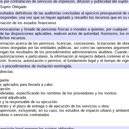
 por contratación de servicios de impresión, difusión y publicidad del sujeto
 Sujeto Obligado.
sultados definitivos de las auditorías concluidas al ejercicio presupuestal de 
rrespondan; una vez que se hayan agotado y resuelto los recursos que en su
inación de los estados financieros.
onvocatorias y listado de personas físicas o morales a quienes, por cualquier
 de las disposiciones aplicables, realicen actos de autoridad. Asimismo, los 
dichos recursos.
formación acerca de los permisos, licencias, concesiones, licitaciones de obr
ciones otorgadas por las entidades públicas, así como las opiniones argumento
gan los resultados de los procedimientos administrativos aludidos. Cuando s
utorizaciones a particulares, la información al respecto deberá contener el nom
ión, licencia, autorización o permiso, el fundamento legal y el tiempo de vige
 o procedimientos de invitación restringida.
directas:
ipante.
 aplicados para llevarla a cabo.
 opción.
sideradas, especificando los nombres de los proveedores y los montos.
moral adjudicada.
te y la responsable de su ejecución.
trato y el plazo de entrega o de ejecución de los servicios u obra.
upervisión, incluyendo, en su caso, los estudios de impacto urbano y ambien
obras o servicios contratados.
posición legal generen los sujetos obligados;