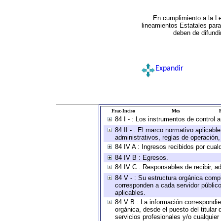
En cumplimiento a la L
lineamientos Estatales par
deben de difundi
Expandir
Frac-Inciso
Mes
R
84 I - : Los instrumentos de control 
84 II - : El marco normativo aplicabl
administrativos, reglas de operación, c
84 IV A : Ingresos recibidos por cual
84 IV B : Egresos.
84 IV C : Responsables de recibir, ad
84 V - : Su estructura orgánica compl
corresponden a cada servidor público
aplicables.
84 V B : La información correspondien
orgánica, desde el puesto del titular
servicios profesionales y/o cualquier 