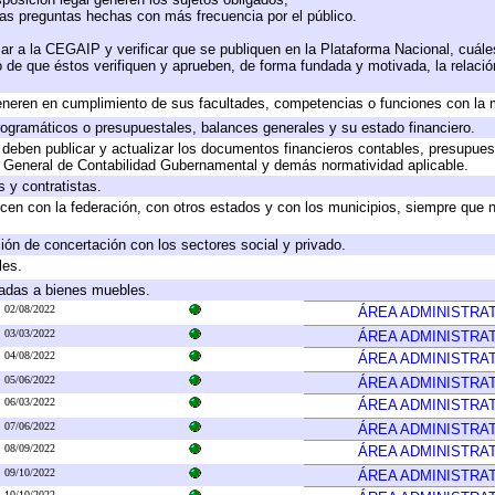
las preguntas hechas con más frecuencia por el público.
ar a la CEGAIP y verificar que se publiquen en la Plataforma Nacional, cuále
to de que éstos verifiquen y aprueben, de forma fundada y motivada, la relaci
eneren en cumplimiento de sus facultades, competencias o funciones con la 
ogramáticos o presupuestales, balances generales y su estado financiero.
deben publicar y actualizar los documentos financieros contables, presupues
y General de Contabilidad Gubernamental y demás normatividad aplicable.
 y contratistas.
cen con la federación, con otros estados y con los municipios, siempre que 
ión de concertación con los sectores social y privado.
les.
icadas a bienes muebles.
02/08/2022
ÁREA ADMINISTRAT
03/03/2022
ÁREA ADMINISTRAT
04/08/2022
ÁREA ADMINISTRAT
05/06/2022
ÁREA ADMINISTRAT
06/03/2022
ÁREA ADMINISTRAT
07/06/2022
ÁREA ADMINISTRAT
08/09/2022
ÁREA ADMINISTRAT
09/10/2022
ÁREA ADMINISTRAT
10/10/2022