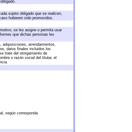
 obligado.
cada sujeto obligado que se realicen,
 caso hubieren sido promovidos.
 motivo, se les asigne o permita usar
informes que dichas personas les
a, adquisiciones, arrendamientos,
s, datos finales incluidos los
e trate del otorgamiento de
bre o razón social del titular, el
ncia.
tal, según corresponda.