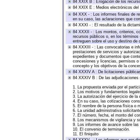
84 XXIX B : Erogación de los recursos
84 XXIX E : Medios electrónicos del
84 XXX - : Los informes finales de re
en su caso, las aclaraciones que co
84 XXXI - : El resultado de la dictam
84 XXXII - : Los montos, criterios, c
recursos públicos o, en los términos
entreguen sobre el uso y destino de 
84 XXXIII - : Las convocatorias e in
prestaciones de servicios y autoriza
expedientes y documentos que conten
concesiones y licencias, permisos o a
concepto y los objetivos de la conces
84 XXXIV A : De licitaciones públicas
84 XXXIV B : De las adjudicaciones 
1. La propuesta enviada por el partic
2. Los motivos y fundamentos legales
3. La autorización del ejercicio de la
4. En su caso, las cotizaciones con
5. El nombre de la persona física o 
6. La unidad administrativa solicitan
7. El número, fecha, el monto del con
8. Los mecanismos de vigilancia y s
9. Los informes de avance sobre las 
10. El convenio de terminación.
11. El finiquito
84 XXXV - : Los informes que por dis