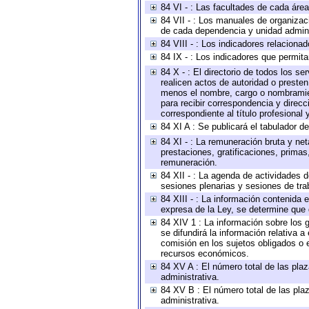
84 VI - : Las facultades de cada área
84 VII - : Los manuales de organizac
de cada dependencia y unidad adminis
84 VIII - : Los indicadores relacion
84 IX - : Los indicadores que permita
84 X - : El directorio de todos los s
realicen actos de autoridad o presten
menos el nombre, cargo o nombramient
para recibir correspondencia y direcc
correspondiente al título profesional
84 XI A : Se publicará el tabulador d
84 XI - : La remuneración bruta y ne
prestaciones, gratificaciones, prima
remuneración.
84 XII - : La agenda de actividades d
sesiones plenarias y sesiones de tra
84 XIII - : La información contenida
expresa de la Ley, se determine que 
84 XIV 1 : La información sobre los
se difundirá la información relativa
comisión en los sujetos obligados o 
recursos económicos.
84 XV A : El número total de las plaz
administrativa.
84 XV B : El número total de las plaz
administrativa.