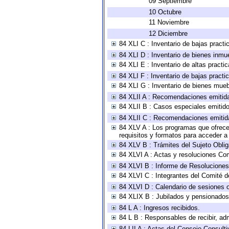
09 Septiembre
10 Octubre
11 Noviembre
12 Diciembre
84 XLI C : Inventario de bajas pract
84 XLI D : Inventario de bienes inmu
84 XLI E : Inventario de altas pract
84 XLI F : Inventario de bajas pract
84 XLI G : Inventario de bienes mue
84 XLII A : Recomendaciones emitid
84 XLII B : Casos especiales emitid
84 XLII C : Recomendaciones emitid
84 XLV A : Los programas que ofrecen
requisitos y formatos para acceder 
84 XLV B : Trámites del Sujeto Obli
84 XLVI A : Actas y resoluciones Co
84 XLVI B : Informe de Resoluciones
84 XLVI C : Integrantes del Comité d
84 XLVI D : Calendario de sesiones o
84 XLIX B : Jubilados y pensionados
84 L A : Ingresos recibidos.
84 L B : Responsables de recibir, adm
84 LII A : Actas del Consejo Consulti