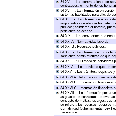
84 XVI - : Las contrataciones de serv
contratados, el monto de los honorari
84 XVII - : La información en versión
sistemas habilitados para ello, de ac
84 XVIII - : La información acerca de
responsables de atender las peticion
públicos; asimismo el nombre, puesto,
peticiones de acceso
84 XIX - : Las convocatorias a concu
84 XXI A : Normatividad laboral.
84 XXI B : Recursos públicos.
84 XXII - : La información curricular,
sanciones administrativas de que hay
84 XXIII - : El listado de servidores
84 XXIV - : Los servicios que ofrecen
84 XXV - : Los trámites, requisitos 
84 XXVI A : Información financiera d
84 XXVI B : Información financiera d
84 XXVI C : Información financiera d
84 XXVII - : La información presupue
asignación, mecanismos de evaluación
concepto de multas, recargos, cuotas
se refiere a los recursos federales t
Contabilidad Gubernamental, Ley Fed
Federación.