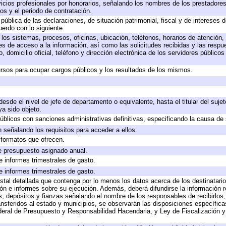
icios profesionales por honorarios, señalando los nombres de los prestadores 
os y el periodo de contratación.
 pública de las declaraciones, de situación patrimonial, fiscal y de intereses d
uerdo con lo siguiente.
 los sistemas, procesos, oficinas, ubicación, teléfonos, horarios de atención,
es de acceso a la información, así como las solicitudes recibidas y las respu
 domicilio oficial, teléfono y dirección electrónica de los servidores público
rsos para ocupar cargos públicos y los resultados de los mismos.
 desde el nivel de jefe de departamento o equivalente, hasta el titular del suj
a sido objeto.
 públicos con sanciones administrativas definitivas, especificando la causa de 
 señalando los requisitos para acceder a ellos.
y formatos que ofrecen.
e presupuesto asignado anual.
e informes trimestrales de gasto.
e informes trimestrales de gasto.
stal detallada que contenga por lo menos los datos acerca de los destinatario
 e informes sobre su ejecución. Además, deberá difundirse la información re
, depósitos y fianzas señalando el nombre de los responsables de recibirlos, 
ransferidos al estado y municipios, se observarán las disposiciones específic
eral de Presupuesto y Responsabilidad Hacendaria, y Ley de Fiscalización y