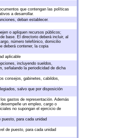
 documentos que contengan las políticas
ivos a desarrollar.
unciones, deban establecer.
nejen o apliquen recursos públicos;
e base. El directorio deberá incluir, al
argo, número telefónico, domicilio
ue deberá contener, la copia
ad aplicable
epciones, incluyendo sueldos,
, señalando la periodicidad de dicha
sos consejos, gabinetes, cabildos,
legiados, salvo que por disposición
o los gastos de representación. Además
ue desempeñe un empleo, cargo o
ciales no supongan el ejercicio de
de puesto, para cada unidad
ivel de puesto, para cada unidad