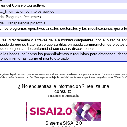
nes del Consejo Consultivo.
da_Información de interés público.
ada_Preguntas frecuentes.
ada. Transparencia proactiva.
llo, los programas operativos anuales sectoriales y las modificaciones que a
tivas, directamente o a través de la autoridad competente, con el plazo de an
bligado de que se trate, salvo que su difusión pueda comprometer los efectos 
s de emergencia, de conformidad con dichas disposiciones.
 de las becas, así como los procedimientos y requisitos para obtenerlas, desa
l conocimiento, así como el monto otorgado.
 sujeto obligado mismo que se encuentra en el
documento de referencia
vigente a la fecha. Cabe mencionar que p
a última fecha de actualización. Este reporte, refleja la cantidad de formatos que fueron cargados, más NO así
¿ No encuentras la información ?, realiza una
consulta.
Solicitudes de información.
Sistema SISAI 2.0