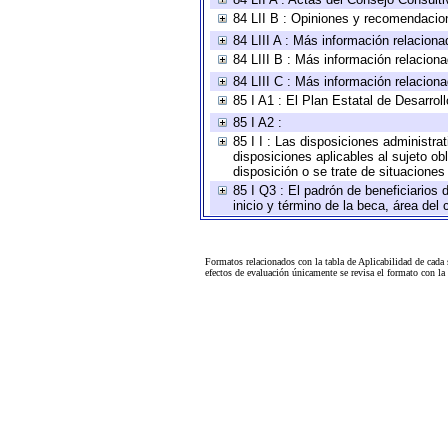
84 LII B : Opiniones y recomendacio
84 LIII A : Más información relaciona
84 LIII B : Más información relacion
84 LIII C : Más información relacion
85 I A1 : El Plan Estatal de Desarro
85 I A2 :
85 I I : Las disposiciones administra
disposiciones aplicables al sujeto o
disposición o se trate de situacione
85 I Q3 : El padrón de beneficiarios
inicio y término de la beca, área de
Formatos relacionados con la tabla de Aplicabilidad de cada
efectos de evaluación únicamente se revisa el formato con l