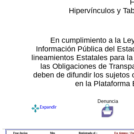
F
Hipervínculos y Ta
En cumplimiento a la Le
Información Pública del Esta
lineamientos Estatales para la
las Obligaciones de Transp
deben de difundir los sujetos 
en la Plataforma 
Denuncia
Expandir
Frac-Inciso
Mes
Registrado el :
En tiempo / Fu