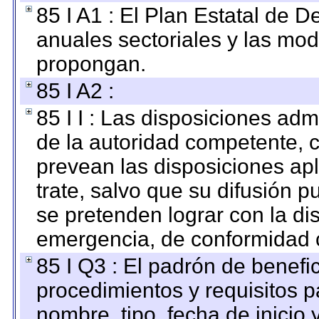
85 I A1 : El Plan Estatal de D
anuales sectoriales y las mo
propongan.
85 I A2 :
85 I I : Las disposiciones adm
de la autoridad competente, c
prevean las disposiciones apl
trate, salvo que su difusión
se pretenden lograr con la di
emergencia, de conformidad c
85 I Q3 : El padrón de benefi
procedimientos y requisitos 
nombre, tipo, fecha de inicio 