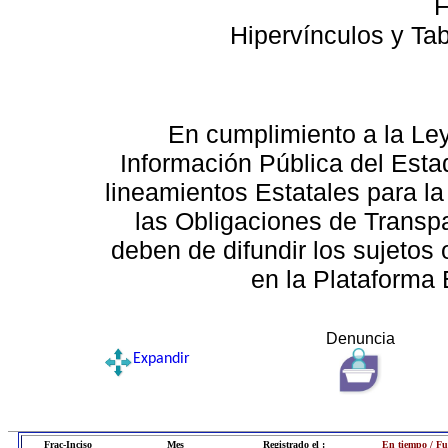
F
Hipervínculos y Ta
En cumplimiento a la Le
Información Pública del Esta
lineamientos Estatales para la
las Obligaciones de Transp
deben de difundir los sujetos 
en la Plataforma 
Denuncia
Expandir
Frac-Inciso
Mes
Registrado el :
En tiempo / Fu