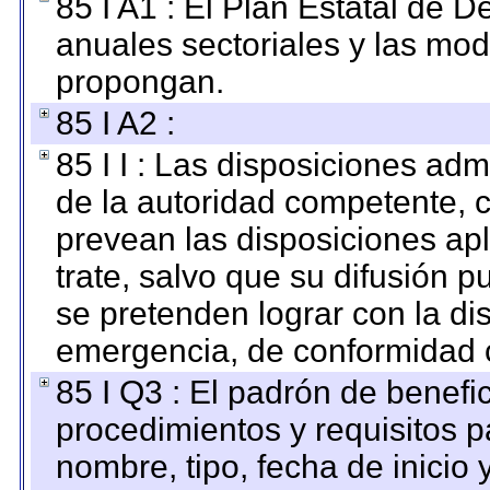
85 I A1 : El Plan Estatal de D
anuales sectoriales y las mo
propongan.
85 I A2 :
85 I I : Las disposiciones adm
de la autoridad competente, c
prevean las disposiciones apl
trate, salvo que su difusión
se pretenden lograr con la di
emergencia, de conformidad c
85 I Q3 : El padrón de benefi
procedimientos y requisitos 
nombre, tipo, fecha de inicio 