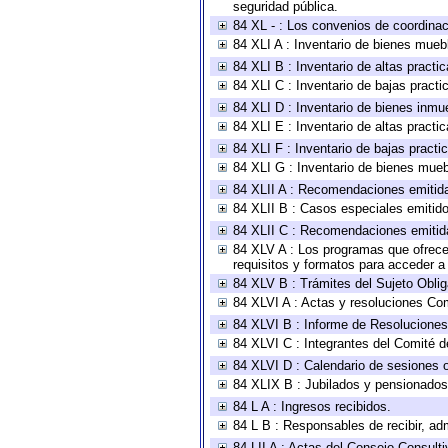
seguridad pública.
84 XL - : Los convenios de coordinac
84 XLI A : Inventario de bienes mueb
84 XLI B : Inventario de altas pract
84 XLI C : Inventario de bajas pract
84 XLI D : Inventario de bienes inmu
84 XLI E : Inventario de altas pract
84 XLI F : Inventario de bajas pract
84 XLI G : Inventario de bienes mue
84 XLII A : Recomendaciones emitid
84 XLII B : Casos especiales emitid
84 XLII C : Recomendaciones emitid
84 XLV A : Los programas que ofrecen
requisitos y formatos para acceder 
84 XLV B : Trámites del Sujeto Obli
84 XLVI A : Actas y resoluciones Co
84 XLVI B : Informe de Resoluciones
84 XLVI C : Integrantes del Comité d
84 XLVI D : Calendario de sesiones o
84 XLIX B : Jubilados y pensionados
84 L A : Ingresos recibidos.
84 L B : Responsables de recibir, adm
84 LII A : Actas del Consejo Consulti