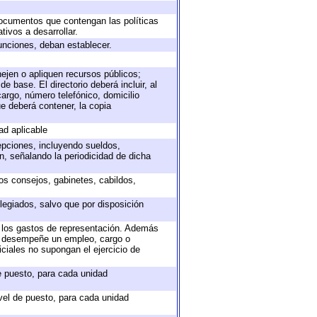
 documentos que contengan las políticas
ivos a desarrollar.
unciones, deban establecer.
nejen o apliquen recursos públicos;
e base. El directorio deberá incluir, al
argo, número telefónico, domicilio
ue deberá contener, la copia
ad aplicable
epciones, incluyendo sueldos,
, señalando la periodicidad de dicha
sos consejos, gabinetes, cabildos,
legiados, salvo que por disposición
o los gastos de representación. Además
ue desempeñe un empleo, cargo o
ciales no supongan el ejercicio de
de puesto, para cada unidad
ivel de puesto, para cada unidad