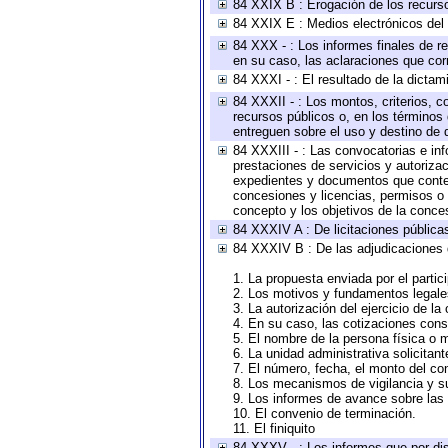
84 XXIX B : Erogación de los recursos
84 XXIX E : Medios electrónicos del
84 XXX - : Los informes finales de re
en su caso, las aclaraciones que co
84 XXXI - : El resultado de la dictam
84 XXXII - : Los montos, criterios, c
recursos públicos o, en los términos
entreguen sobre el uso y destino de 
84 XXXIII - : Las convocatorias e in
prestaciones de servicios y autoriza
expedientes y documentos que conten
concesiones y licencias, permisos o a
concepto y los objetivos de la conces
84 XXXIV A : De licitaciones públicas
84 XXXIV B : De las adjudicaciones 
1. La propuesta enviada por el partic
2. Los motivos y fundamentos legales
3. La autorización del ejercicio de la
4. En su caso, las cotizaciones con
5. El nombre de la persona física o 
6. La unidad administrativa solicitan
7. El número, fecha, el monto del con
8. Los mecanismos de vigilancia y s
9. Los informes de avance sobre las 
10. El convenio de terminación.
11. El finiquito
84 XXXV - : Los informes que por dis