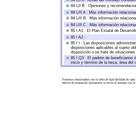
84 LII B : Opiniones y recomendacio
84 LIII A : Más información relaciona
84 LIII B : Más información relacion
84 LIII C : Más información relacion
85 I A1 : El Plan Estatal de Desarro
85 I A2 :
85 I I : Las disposiciones administra
disposiciones aplicables al sujeto o
disposición o se trate de situacione
85 I Q3 : El padrón de beneficiarios
inicio y término de la beca, área de
Formatos relacionados con la tabla de Aplicabilidad de cada
efectos de evaluación únicamente se revisa el formato con l