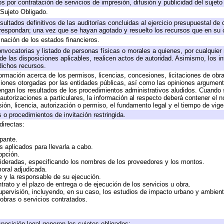
 por contratación de servicios de impresión, difusión y publicidad del sujeto
 Sujeto Obligado.
sultados definitivos de las auditorías concluidas al ejercicio presupuestal de 
rrespondan; una vez que se hayan agotado y resuelto los recursos que en su
inación de los estados financieros.
onvocatorias y listado de personas físicas o morales a quienes, por cualquier
 de las disposiciones aplicables, realicen actos de autoridad. Asimismo, los 
dichos recursos.
formación acerca de los permisos, licencias, concesiones, licitaciones de obr
ciones otorgadas por las entidades públicas, así como las opiniones argumento
gan los resultados de los procedimientos administrativos aludidos. Cuando s
utorizaciones a particulares, la información al respecto deberá contener el nom
ión, licencia, autorización o permiso, el fundamento legal y el tiempo de vige
 o procedimientos de invitación restringida.
directas:
ipante.
 aplicados para llevarla a cabo.
 opción.
sideradas, especificando los nombres de los proveedores y los montos.
moral adjudicada.
te y la responsable de su ejecución.
trato y el plazo de entrega o de ejecución de los servicios u obra.
upervisión, incluyendo, en su caso, los estudios de impacto urbano y ambien
obras o servicios contratados.
posición legal generen los sujetos obligados;