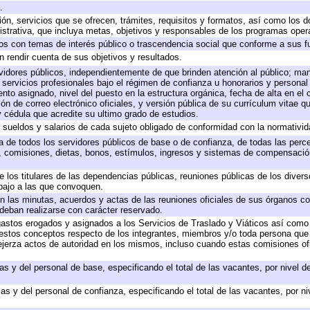
.
ión, servicios que se ofrecen, trámites, requisitos y formatos, así como los
trativa, que incluya metas, objetivos y responsables de los programas operat
ados con temas de interés público o trascendencia social que conforme a sus f
n rendir cuenta de sus objetivos y resultados.
ervidores públicos, independientemente de que brinden atención al público; ma
 servicios profesionales bajo el régimen de confianza u honorarios y personal d
o asignado, nivel del puesto en la estructura orgánica, fecha de alta en el c
ión de correo electrónico oficiales, y versión pública de su currículum vitae q
 y cédula que acredite su ultimo grado de estudios.
e sueldos y salarios de cada sujeto obligado de conformidad con la normativid
ta de todos los servidores públicos de base o de confianza, de todas las perc
s, comisiones, dietas, bonos, estímulos, ingresos y sistemas de compensación
e los titulares de las dependencias públicas, reuniones públicas de los diver
bajo a las que convoquen.
 en las minutas, acuerdos y actas de las reuniones oficiales de sus órganos co
deban realizarse con carácter reservado.
 gastos erogados y asignados a los Servicios de Traslado y Viáticos así com
 a estos conceptos respecto de los integrantes, miembros y/o toda persona q
ejerza actos de autoridad en los mismos, incluso cuando estas comisiones ofi
as y del personal de base, especificando el total de las vacantes, por nivel 
as y del personal de confianza, especificando el total de las vacantes, por n