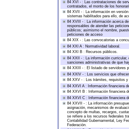
84 XVI - : Las contrataciones de serv
contratados, el monto de los honorari
84 XVII - : La información en versión
sistemas habilitados para ello, de ac
84 XVIII - : La información acerca de
responsables de atender las peticion
públicos; asimismo el nombre, puesto,
peticiones de acceso
84 XIX - : Las convocatorias a concu
84 XXI A : Normatividad laboral.
84 XXI B : Recursos públicos.
84 XXII - : La información curricular,
sanciones administrativas de que hay
84 XXIII - : El listado de servidores
84 XXIV - : Los servicios que ofrecen
84 XXV - : Los trámites, requisitos 
84 XXVI A : Información financiera d
84 XXVI B : Información financiera d
84 XXVI C : Información financiera d
84 XXVII - : La información presupue
asignación, mecanismos de evaluación
concepto de multas, recargos, cuotas
se refiere a los recursos federales t
Contabilidad Gubernamental, Ley Fed
Federación.