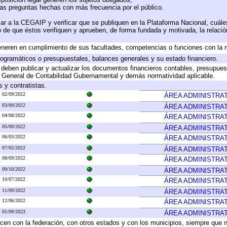
las preguntas hechas con más frecuencia por el público.
ar a la CEGAIP y verificar que se publiquen en la Plataforma Nacional, cuále
to de que éstos verifiquen y aprueben, de forma fundada y motivada, la relaci
eneren en cumplimiento de sus facultades, competencias o funciones con la 
ogramáticos o presupuestales, balances generales y su estado financiero.
deben publicar y actualizar los documentos financieros contables, presupues
y General de Contabilidad Gubernamental y demás normatividad aplicable.
 y contratistas.
02/09/2022
ÁREA ADMINISTRAT
03/09/2022
ÁREA ADMINISTRAT
04/08/2022
ÁREA ADMINISTRAT
05/09/2022
ÁREA ADMINISTRAT
06/03/2022
ÁREA ADMINISTRAT
07/05/2022
ÁREA ADMINISTRAT
08/09/2022
ÁREA ADMINISTRAT
09/10/2022
ÁREA ADMINISTRAT
10/07/2022
ÁREA ADMINISTRAT
11/09/2022
ÁREA ADMINISTRAT
12/06/2022
ÁREA ADMINISTRAT
01/09/2023
ÁREA ADMINISTRAT
cen con la federación, con otros estados y con los municipios, siempre que 