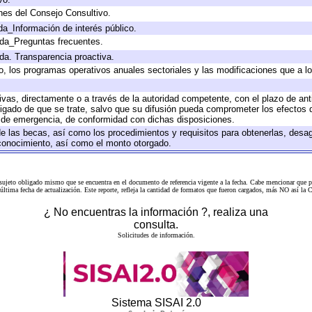
nes del Consejo Consultivo.
da_Información de interés público.
ada_Preguntas frecuentes.
ada. Transparencia proactiva.
llo, los programas operativos anuales sectoriales y las modificaciones que a
tivas, directamente o a través de la autoridad competente, con el plazo de an
bligado de que se trate, salvo que su difusión pueda comprometer los efectos 
s de emergencia, de conformidad con dichas disposiciones.
 de las becas, así como los procedimientos y requisitos para obtenerlas, desa
l conocimiento, así como el monto otorgado.
 sujeto obligado mismo que se encuentra en el
documento de referencia
vigente a la fecha. Cabe mencionar que p
a última fecha de actualización. Este reporte, refleja la cantidad de formatos que fueron cargados, más NO así
¿ No encuentras la información ?, realiza una
consulta.
Solicitudes de información.
Sistema SISAI 2.0