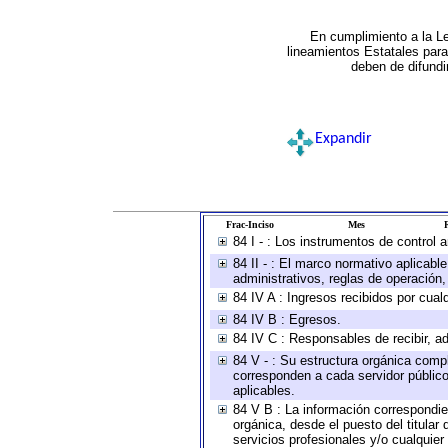
En cumplimiento a la L
lineamientos Estatales par
deben de difundi
Expandir
Frac-Inciso
Mes
R
84 I - : Los instrumentos de control 
84 II - : El marco normativo aplicabl
administrativos, reglas de operación, c
84 IV A : Ingresos recibidos por cual
84 IV B : Egresos.
84 IV C : Responsables de recibir, ad
84 V - : Su estructura orgánica compl
corresponden a cada servidor público
aplicables.
84 V B : La información correspondien
orgánica, desde el puesto del titular
servicios profesionales y/o cualquier 