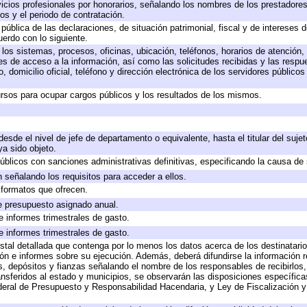
icios profesionales por honorarios, señalando los nombres de los prestadores 
os y el periodo de contratación.
 pública de las declaraciones, de situación patrimonial, fiscal y de intereses d
uerdo con lo siguiente.
 los sistemas, procesos, oficinas, ubicación, teléfonos, horarios de atención,
es de acceso a la información, así como las solicitudes recibidas y las respu
 domicilio oficial, teléfono y dirección electrónica de los servidores público
rsos para ocupar cargos públicos y los resultados de los mismos.
 desde el nivel de jefe de departamento o equivalente, hasta el titular del suj
a sido objeto.
 públicos con sanciones administrativas definitivas, especificando la causa de 
 señalando los requisitos para acceder a ellos.
y formatos que ofrecen.
e presupuesto asignado anual.
e informes trimestrales de gasto.
e informes trimestrales de gasto.
stal detallada que contenga por lo menos los datos acerca de los destinatario
 e informes sobre su ejecución. Además, deberá difundirse la información re
, depósitos y fianzas señalando el nombre de los responsables de recibirlos, 
ransferidos al estado y municipios, se observarán las disposiciones específic
eral de Presupuesto y Responsabilidad Hacendaria, y Ley de Fiscalización y