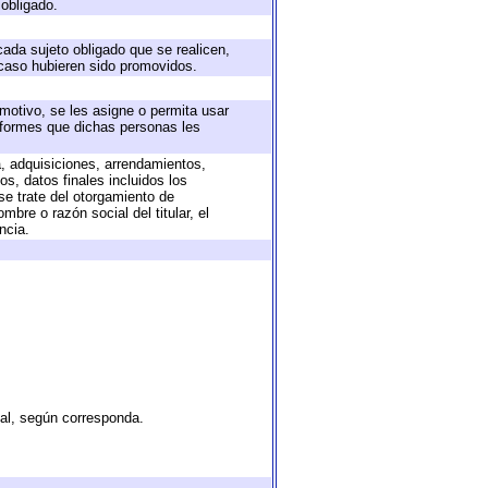
 obligado.
cada sujeto obligado que se realicen,
 caso hubieren sido promovidos.
 motivo, se les asigne o permita usar
informes que dichas personas les
a, adquisiciones, arrendamientos,
s, datos finales incluidos los
e trate del otorgamiento de
bre o razón social del titular, el
ncia.
tal, según corresponda.