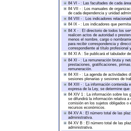
84 VI - : Las facultades de cada área
84 VII - : Los manuales de organizac
de cada dependencia y unidad adminis
84 VIII - : Los indicadores relacion
84 IX - : Los indicadores que permita
84 X - : El directorio de todos los s
realicen actos de autoridad o presten
menos el nombre, cargo o nombramient
para recibir correspondencia y direcc
correspondiente al título profesional
84 XI A : Se publicará el tabulador d
84 XI - : La remuneración bruta y ne
prestaciones, gratificaciones, prima
remuneración.
84 XII - : La agenda de actividades d
sesiones plenarias y sesiones de tra
84 XIII - : La información contenida
expresa de la Ley, se determine que 
84 XIV 1 : La información sobre los
se difundirá la información relativa
comisión en los sujetos obligados o 
recursos económicos.
84 XV A : El número total de las plaz
administrativa.
84 XV B : El número total de las plaz
administrativa.