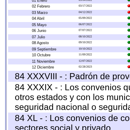
01 Enero
02 Febrero
03/17/2022
03 Marzo
04/12/2022
04 Abril
05/09/2022
05 Mayo
06/07/2022
06 Junio
07/07/2022
07 Julio
08/10/2022
08 Agosto
09/10/2022
09 Septiembre
10/10/2022
10 Octubre
11/09/2022
11 Noviembre
12/07/2022
12 Diciembre
02/28/2023
84 XXXVIII - : Padrón de prov
84 XXXIX - : Los convenios qu
otros estados y con los muni
seguridad nacional o segurid
84 XL - : Los convenios de c
sectores social y privado.