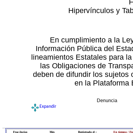
F
Hipervínculos y Ta
En cumplimiento a la Le
Información Pública del Esta
lineamientos Estatales para la
las Obligaciones de Transp
deben de difundir los sujetos 
en la Plataforma 
Denuncia
Expandir
Frac-Inciso
Mes
Registrado el :
En tiempo / Fu