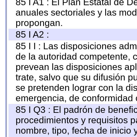
85 I A1 : El Plan Estatal de D
anuales sectoriales y las mo
propongan.
85 I A2 :
85 I I : Las disposiciones adm
de la autoridad competente, c
prevean las disposiciones apl
trate, salvo que su difusión
se pretenden lograr con la di
emergencia, de conformidad c
85 I Q3 : El padrón de benefi
procedimientos y requisitos 
nombre, tipo, fecha de inicio 