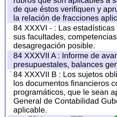
rubros que son aplicables a s
de que éstos verifiquen y ap
la relación de fracciones apli
84 XXXVI - : Las estadística
sus facultades, competencias
desagregación posible.
84 XXXVII A : Informe de ava
presupuestales, balances gen
84 XXXVII B : Los sujetos obl
los documentos financieros c
programáticos, que le sean a
General de Contabilidad Gub
aplicable.
03/04/2022