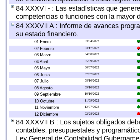
84 XXXVI - : Las estadísticas que gener
competencias o funciones con la mayor d
84 XXXVII A : Informe de avances progra
su estado financiero.
01 Enero
03/04/2022
02 Febrero
03/17/2022
03 Marzo
04/08/2022
04 Abril
05/09/2022
05 Mayo
06/07/2022
06 Junio
07/07/2022
07 Julio
08/10/2022
08 Agosto
09/10/2022
09 Septiembre
10/10/2022
10 Octubre
11/09/2022
11 Noviembre
12/07/2022
12 Diciembre
02/28/2023
84 XXXVII B : Los sujetos obligados debe
contables, presupuestales y programático
Ley General de Contabilidad Gubernamen