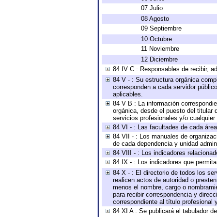
07 Julio
08 Agosto
09 Septiembre
10 Octubre
11 Noviembre
12 Diciembre
84 IV C : Responsables de recibir, ad
84 V - : Su estructura orgánica compl
corresponden a cada servidor público
aplicables.
84 V B : La información correspondien
orgánica, desde el puesto del titular
servicios profesionales y/o cualquier 
84 VI - : Las facultades de cada área
84 VII - : Los manuales de organizac
de cada dependencia y unidad adminis
84 VIII - : Los indicadores relacion
84 IX - : Los indicadores que permita
84 X - : El directorio de todos los s
realicen actos de autoridad o presten
menos el nombre, cargo o nombramient
para recibir correspondencia y direcc
correspondiente al título profesional
84 XI A : Se publicará el tabulador d