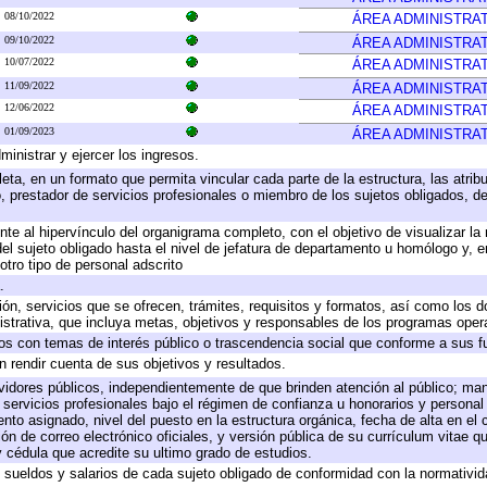
08/10/2022
ÁREA ADMINISTRAT
09/10/2022
ÁREA ADMINISTRAT
10/07/2022
ÁREA ADMINISTRAT
11/09/2022
ÁREA ADMINISTRAT
12/06/2022
ÁREA ADMINISTRAT
01/09/2023
ÁREA ADMINISTRAT
ministrar y ejercer los ingresos.
eta, en un formato que permita vincular cada parte de la estructura, las atri
, prestador de servicios profesionales o miembro de los sujetos obligados, d
te al hipervínculo del organigrama completo, con el objetivo de visualizar la 
 del sujeto obligado hasta el nivel de jefatura de departamento u homólogo y, 
otro tipo de personal adscrito
.
ión, servicios que se ofrecen, trámites, requisitos y formatos, así como los
trativa, que incluya metas, objetivos y responsables de los programas operat
ados con temas de interés público o trascendencia social que conforme a sus f
n rendir cuenta de sus objetivos y resultados.
ervidores públicos, independientemente de que brinden atención al público; ma
 servicios profesionales bajo el régimen de confianza u honorarios y personal d
o asignado, nivel del puesto en la estructura orgánica, fecha de alta en el c
ión de correo electrónico oficiales, y versión pública de su currículum vitae q
 y cédula que acredite su ultimo grado de estudios.
e sueldos y salarios de cada sujeto obligado de conformidad con la normativid