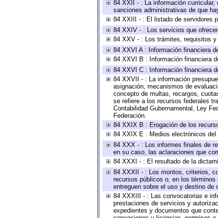
84 XXII - : La información curricular,
sanciones administrativas de que hay
84 XXIII - : El listado de servidores
84 XXIV - : Los servicios que ofrecen
84 XXV - : Los trámites, requisitos 
84 XXVI A : Información financiera d
84 XXVI B : Información financiera d
84 XXVI C : Información financiera d
84 XXVII - : La información presupue
asignación, mecanismos de evaluación
concepto de multas, recargos, cuotas
se refiere a los recursos federales t
Contabilidad Gubernamental, Ley Fed
Federación.
84 XXIX B : Erogación de los recursos
84 XXIX E : Medios electrónicos del
84 XXX - : Los informes finales de re
en su caso, las aclaraciones que co
84 XXXI - : El resultado de la dictam
84 XXXII - : Los montos, criterios, c
recursos públicos o, en los términos
entreguen sobre el uso y destino de 
84 XXXIII - : Las convocatorias e in
prestaciones de servicios y autoriza
expedientes y documentos que conten
concesiones y licencias, permisos o a