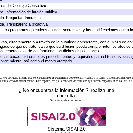
nes del Consejo Consultivo.
da_Información de interés público.
ada_Preguntas frecuentes.
ada. Transparencia proactiva.
llo, los programas operativos anuales sectoriales y las modificaciones que a
tivas, directamente o a través de la autoridad competente, con el plazo de an
bligado de que se trate, salvo que su difusión pueda comprometer los efectos 
s de emergencia, de conformidad con dichas disposiciones.
 de las becas, así como los procedimientos y requisitos para obtenerlas, desa
l conocimiento, así como el monto otorgado.
 sujeto obligado mismo que se encuentra en el
documento de referencia
vigente a la fecha. Cabe mencionar que p
a última fecha de actualización. Este reporte, refleja la cantidad de formatos que fueron cargados, más NO así
¿ No encuentras la información ?, realiza una
consulta.
Solicitudes de información.
Sistema SISAI 2.0