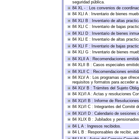
seguridad pública.
84 XL - : Los convenios de coordinac
84 XLI A : Inventario de bienes mueb
84 XLI B : Inventario de altas pract
84 XLI C : Inventario de bajas pract
84 XLI D : Inventario de bienes inmu
84 XLI E : Inventario de altas pract
84 XLI F : Inventario de bajas pract
84 XLI G : Inventario de bienes mue
84 XLII A : Recomendaciones emitid
84 XLII B : Casos especiales emitid
84 XLII C : Recomendaciones emitid
84 XLV A : Los programas que ofrecen
requisitos y formatos para acceder 
84 XLV B : Trámites del Sujeto Obli
84 XLVI A : Actas y resoluciones Co
84 XLVI B : Informe de Resoluciones
84 XLVI C : Integrantes del Comité d
84 XLVI D : Calendario de sesiones o
84 XLIX B : Jubilados y pensionados
84 L A : Ingresos recibidos.
84 L B : Responsables de recibir, adm
84 LII A : Actas del Consejo Consulti