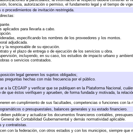
ión, licencia, autorización o permiso, el fundamento legal y el tiempo de vige
 o procedimientos de invitación restringida.
directas:
ipante.
 aplicados para llevarla a cabo.
 opción.
sideradas, especificando los nombres de los proveedores y los montos.
moral adjudicada.
te y la responsable de su ejecución.
trato y el plazo de entrega o de ejecución de los servicios u obra.
upervisión, incluyendo, en su caso, los estudios de impacto urbano y ambien
obras o servicios contratados.
posición legal generen los sujetos obligados;
las preguntas hechas con más frecuencia por el público.
ar a la CEGAIP y verificar que se publiquen en la Plataforma Nacional, cuále
to de que éstos verifiquen y aprueben, de forma fundada y motivada, la relaci
eneren en cumplimiento de sus facultades, competencias o funciones con la 
ogramáticos o presupuestales, balances generales y su estado financiero.
deben publicar y actualizar los documentos financieros contables, presupues
y General de Contabilidad Gubernamental y demás normatividad aplicable.
 y contratistas.
cen con la federación, con otros estados y con los municipios, siempre que 