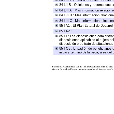
84 LII B : Opiniones y recomendacio
84 LIII A : Más información relaciona
84 LIII B : Más información relacion
84 LIII C : Más información relacion
85 I A1 : El Plan Estatal de Desarro
85 I A2 :
85 I I : Las disposiciones administra
disposiciones aplicables al sujeto o
disposición o se trate de situacione
85 I Q3 : El padrón de beneficiarios
inicio y término de la beca, área de
Formatos relacionados con la tabla de Aplicabilidad de cada
efectos de evaluación únicamente se revisa el formato con l