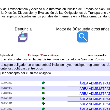
ey de Transparencia y Acceso a la Información Pública del Estado de San Lui
a la Difusión, Disposición y Evaluación de las Obligaciones de Transparenci
r los sujetos obligados en los portales de Internet y en la Plataforma Estatal 
Denuncia
Motor de Búsqueda otros años
egistrado el :
En tiempo / Fuera de tiempo
Area responsable
archivístico referidos en la Ley de Archivos del Estado de San Luis Potosí.
e al sujeto obligado, en el que deberá incluirse leyes, códigos, reglamentos, 
riterios, políticas, entre otros
quier concepto por el sujeto obligado.
02/09/2022
ÁREA ADMINISTRAT
03/08/2022
ÁREA ADMINISTRAT
04/08/2022
ÁREA ADMINISTRAT
05/06/2022
ÁREA ADMINISTRAT
06/03/2022
ÁREA ADMINISTRAT
07/04/2022
ÁREA ADMINISTRAT