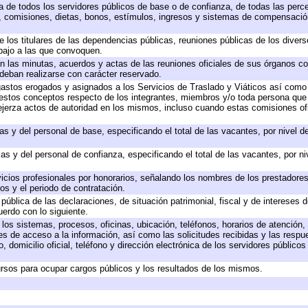
ta de todos los servidores públicos de base o de confianza, de todas las perc
s, comisiones, dietas, bonos, estímulos, ingresos y sistemas de compensación
e los titulares de las dependencias públicas, reuniones públicas de los diver
bajo a las que convoquen.
 en las minutas, acuerdos y actas de las reuniones oficiales de sus órganos co
deban realizarse con carácter reservado.
 gastos erogados y asignados a los Servicios de Traslado y Viáticos así com
 a estos conceptos respecto de los integrantes, miembros y/o toda persona q
ejerza actos de autoridad en los mismos, incluso cuando estas comisiones ofi
as y del personal de base, especificando el total de las vacantes, por nivel 
as y del personal de confianza, especificando el total de las vacantes, por n
icios profesionales por honorarios, señalando los nombres de los prestadores 
os y el periodo de contratación.
 pública de las declaraciones, de situación patrimonial, fiscal y de intereses d
uerdo con lo siguiente.
 los sistemas, procesos, oficinas, ubicación, teléfonos, horarios de atención,
es de acceso a la información, así como las solicitudes recibidas y las respu
 domicilio oficial, teléfono y dirección electrónica de los servidores público
rsos para ocupar cargos públicos y los resultados de los mismos.