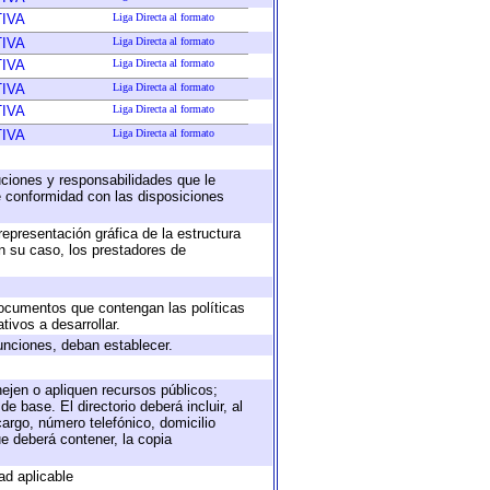
IVA
Liga Directa al formato
IVA
Liga Directa al formato
IVA
Liga Directa al formato
IVA
Liga Directa al formato
IVA
Liga Directa al formato
IVA
Liga Directa al formato
buciones y responsabilidades que le
e conformidad con las disposiciones
representación gráfica de la estructura
en su caso, los prestadores de
 documentos que contengan las políticas
ivos a desarrollar.
unciones, deban establecer.
nejen o apliquen recursos públicos;
e base. El directorio deberá incluir, al
argo, número telefónico, domicilio
ue deberá contener, la copia
ad aplicable