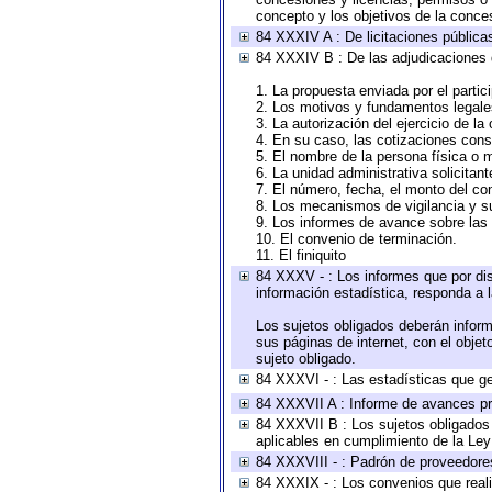
concepto y los objetivos de la conces
84 XXXIV A : De licitaciones públicas
84 XXXIV B : De las adjudicaciones 
1. La propuesta enviada por el partic
2. Los motivos y fundamentos legales
3. La autorización del ejercicio de la
4. En su caso, las cotizaciones con
5. El nombre de la persona física o 
6. La unidad administrativa solicitan
7. El número, fecha, el monto del con
8. Los mecanismos de vigilancia y s
9. Los informes de avance sobre las 
10. El convenio de terminación.
11. El finiquito
84 XXXV - : Los informes que por dis
información estadística, responda a 
Los sujetos obligados deberán inform
sus páginas de internet, con el obje
sujeto obligado.
84 XXXVI - : Las estadísticas que g
84 XXXVII A : Informe de avances pr
84 XXXVII B : Los sujetos obligados 
aplicables en cumplimiento de la Le
84 XXXVIII - : Padrón de proveedores
84 XXXIX - : Los convenios que reali