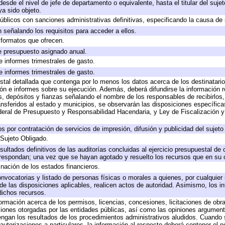
 desde el nivel de jefe de departamento o equivalente, hasta el titular del suj
a sido objeto.
 públicos con sanciones administrativas definitivas, especificando la causa de 
 señalando los requisitos para acceder a ellos.
y formatos que ofrecen.
e presupuesto asignado anual.
e informes trimestrales de gasto.
e informes trimestrales de gasto.
stal detallada que contenga por lo menos los datos acerca de los destinatario
 e informes sobre su ejecución. Además, deberá difundirse la información re
, depósitos y fianzas señalando el nombre de los responsables de recibirlos, 
ransferidos al estado y municipios, se observarán las disposiciones específic
eral de Presupuesto y Responsabilidad Hacendaria, y Ley de Fiscalización y
 por contratación de servicios de impresión, difusión y publicidad del sujeto
 Sujeto Obligado.
sultados definitivos de las auditorías concluidas al ejercicio presupuestal de 
rrespondan; una vez que se hayan agotado y resuelto los recursos que en su
inación de los estados financieros.
onvocatorias y listado de personas físicas o morales a quienes, por cualquier
 de las disposiciones aplicables, realicen actos de autoridad. Asimismo, los 
dichos recursos.
formación acerca de los permisos, licencias, concesiones, licitaciones de obr
ciones otorgadas por las entidades públicas, así como las opiniones argumento
gan los resultados de los procedimientos administrativos aludidos. Cuando s
utorizaciones a particulares, la información al respecto deberá contener el nom