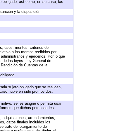
eto obligado; así como, en su caso, las
sanción y la disposición.
s, usos, montos, criterios de
lativa a los montos recibidos por
administrarlos y ejercerlos. Por lo que
as de las leyes: Ley General de
 Rendición de Cuentas de la
 obligado.
cada sujeto obligado que se realicen,
 caso hubieren sido promovidos.
 motivo, se les asigne o permita usar
informes que dichas personas les
a, adquisiciones, arrendamientos,
s, datos finales incluidos los
e trate del otorgamiento de
bre o razón social del titular, el