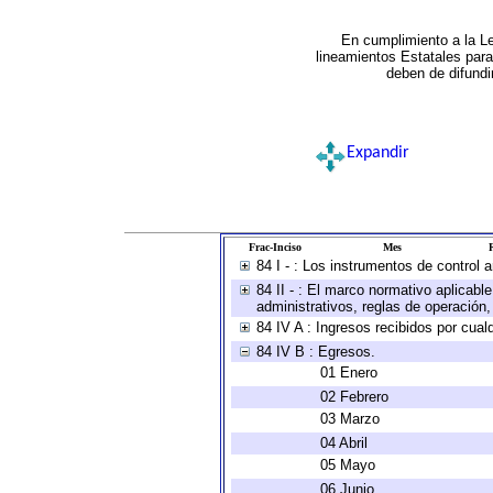
En cumplimiento a la L
lineamientos Estatales par
deben de difundi
Expandir
Frac-Inciso
Mes
R
84 I - : Los instrumentos de control 
84 II - : El marco normativo aplicabl
administrativos, reglas de operación, c
84 IV A : Ingresos recibidos por cual
84 IV B : Egresos.
01 Enero
02 Febrero
03 Marzo
04 Abril
05 Mayo
06 Junio