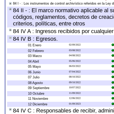
84 I - : Los instrumentos de control archivístico referidos en la Ley
84 II - : El marco normativo aplicable al 
códigos, reglamentos, decretos de creaci
criterios, políticas, entre otros
84 IV A : Ingresos recibidos por cualquier
84 IV B : Egresos.
01 Enero
02/09/2022
02 Febrero
03/08/2022
03 Marzo
04/08/2022
04 Abril
05/06/2022
05 Mayo
06/03/2022
06 Junio
07/04/2022
07 Julio
08/10/2022
08 Agosto
09/10/2022
09 Septiembre
10/07/2022
10 Octubre
11/09/2022
11 Noviembre
12/06/2022
12 Diciembre
01/09/2023
84 IV C : Responsables de recibir, adminis