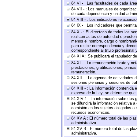
84 VI - : Las facultades de cada área
84 VII - : Los manuales de organizac
de cada dependencia y unidad adminis
84 VIII - : Los indicadores relacion
84 IX - : Los indicadores que permita
84 X - : El directorio de todos los s
realicen actos de autoridad o presten
menos el nombre, cargo o nombramient
para recibir correspondencia y direcc
correspondiente al título profesional
84 XI A : Se publicará el tabulador d
84 XI - : La remuneración bruta y ne
prestaciones, gratificaciones, prima
remuneración.
84 XII - : La agenda de actividades d
sesiones plenarias y sesiones de tra
84 XIII - : La información contenida
expresa de la Ley, se determine que 
84 XIV 1 : La información sobre los
se difundirá la información relativa
comisión en los sujetos obligados o 
recursos económicos.
84 XV A : El número total de las plaz
administrativa.
84 XV B : El número total de las plaz
administrativa.