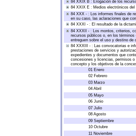
84 XXIX B : Erogación de los recursos
84 XXIX E : Medios electrónicos del
84 XXX - : Los informes finales de re
en su caso, las aclaraciones que co
84 XXXI - : El resultado de la dictam
84 XXXII - : Los montos, criterios, c
recursos públicos o, en los términos
entreguen sobre el uso y destino de 
84 XXXIII - : Las convocatorias e in
prestaciones de servicios y autoriza
expedientes y documentos que conten
concesiones y licencias, permisos o a
concepto y los objetivos de la conces
01 Enero
02 Febrero
03 Marzo
04 Abril
05 Mayo
06 Junio
07 Julio
08 Agosto
09 Septiembre
10 Octubre
11 Noviembre