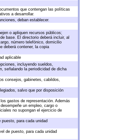
 documentos que contengan las políticas
ivos a desarrollar.
unciones, deban establecer.
nejen o apliquen recursos públicos;
e base. El directorio deberá incluir, al
argo, número telefónico, domicilio
ue deberá contener, la copia
ad aplicable
epciones, incluyendo sueldos,
, señalando la periodicidad de dicha
sos consejos, gabinetes, cabildos,
legiados, salvo que por disposición
o los gastos de representación. Además
ue desempeñe un empleo, cargo o
ciales no supongan el ejercicio de
de puesto, para cada unidad
ivel de puesto, para cada unidad