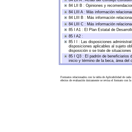
84 LII B : Opiniones y recomendacio
84 LIII A : Más información relaciona
84 LIII B : Más información relacion
84 LIII C : Más información relacion
85 I A1 : El Plan Estatal de Desarro
85 I A2 :
85 I I : Las disposiciones administra
disposiciones aplicables al sujeto o
disposición o se trate de situacione
85 I Q3 : El padrón de beneficiarios
inicio y término de la beca, área de
Formatos relacionados con la tabla de Aplicabilidad de cada
efectos de evaluación únicamente se revisa el formato con l