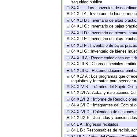
seguridad pública.
84 XL - : Los convenios de coordinac
84 XLI A : Inventario de bienes mueb
84 XLI B : Inventario de altas pract
84 XLI C : Inventario de bajas pract
84 XLI D : Inventario de bienes inmu
84 XLI E : Inventario de altas pract
84 XLI F : Inventario de bajas pract
84 XLI G : Inventario de bienes mue
84 XLII A : Recomendaciones emitid
84 XLII B : Casos especiales emitid
84 XLII C : Recomendaciones emitid
84 XLV A : Los programas que ofrecen
requisitos y formatos para acceder 
84 XLV B : Trámites del Sujeto Obli
84 XLVI A : Actas y resoluciones Co
84 XLVI B : Informe de Resoluciones
84 XLVI C : Integrantes del Comité d
84 XLVI D : Calendario de sesiones o
84 XLIX B : Jubilados y pensionados
84 L A : Ingresos recibidos.
84 L B : Responsables de recibir, adm
84 LII A : Actas del Consejo Consulti