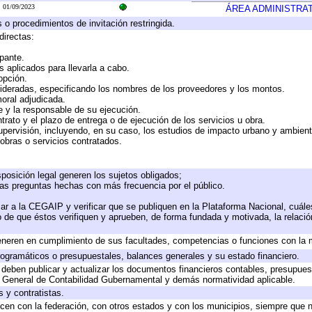
01/09/2023
ÁREA ADMINISTRAT
 o procedimientos de invitación restringida.
directas:
ipante.
 aplicados para llevarla a cabo.
 opción.
sideradas, especificando los nombres de los proveedores y los montos.
moral adjudicada.
te y la responsable de su ejecución.
trato y el plazo de entrega o de ejecución de los servicios u obra.
upervisión, incluyendo, en su caso, los estudios de impacto urbano y ambien
obras o servicios contratados.
posición legal generen los sujetos obligados;
las preguntas hechas con más frecuencia por el público.
ar a la CEGAIP y verificar que se publiquen en la Plataforma Nacional, cuále
to de que éstos verifiquen y aprueben, de forma fundada y motivada, la relaci
eneren en cumplimiento de sus facultades, competencias o funciones con la 
ogramáticos o presupuestales, balances generales y su estado financiero.
deben publicar y actualizar los documentos financieros contables, presupues
y General de Contabilidad Gubernamental y demás normatividad aplicable.
 y contratistas.
cen con la federación, con otros estados y con los municipios, siempre que 