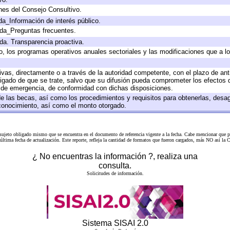
nes del Consejo Consultivo.
da_Información de interés público.
ada_Preguntas frecuentes.
ada. Transparencia proactiva.
llo, los programas operativos anuales sectoriales y las modificaciones que a
tivas, directamente o a través de la autoridad competente, con el plazo de an
bligado de que se trate, salvo que su difusión pueda comprometer los efectos 
s de emergencia, de conformidad con dichas disposiciones.
 de las becas, así como los procedimientos y requisitos para obtenerlas, desa
l conocimiento, así como el monto otorgado.
 sujeto obligado mismo que se encuentra en el
documento de referencia
vigente a la fecha. Cabe mencionar que p
a última fecha de actualización. Este reporte, refleja la cantidad de formatos que fueron cargados, más NO así
¿ No encuentras la información ?, realiza una
consulta.
Solicitudes de información.
Sistema SISAI 2.0