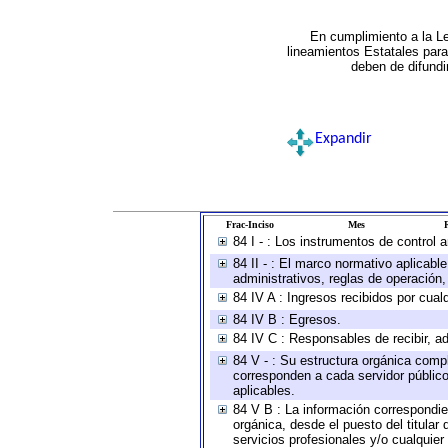
En cumplimiento a la L
lineamientos Estatales par
deben de difundi
Expandir
Frac-Inciso
Mes
R
84 I - : Los instrumentos de control 
84 II - : El marco normativo aplicabl
administrativos, reglas de operación, c
84 IV A : Ingresos recibidos por cual
84 IV B : Egresos.
84 IV C : Responsables de recibir, ad
84 V - : Su estructura orgánica compl
corresponden a cada servidor público
aplicables.
84 V B : La información correspondien
orgánica, desde el puesto del titular
servicios profesionales y/o cualquier 