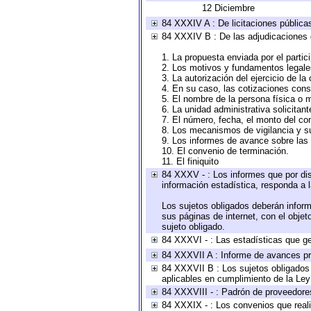
12 Diciembre
84 XXXIV A : De licitaciones públicas
84 XXXIV B : De las adjudicaciones 
1. La propuesta enviada por el partic
2. Los motivos y fundamentos legales
3. La autorización del ejercicio de la
4. En su caso, las cotizaciones con
5. El nombre de la persona física o 
6. La unidad administrativa solicitan
7. El número, fecha, el monto del con
8. Los mecanismos de vigilancia y s
9. Los informes de avance sobre las 
10. El convenio de terminación.
11. El finiquito
84 XXXV - : Los informes que por dis
información estadística, responda a 
Los sujetos obligados deberán inform
sus páginas de internet, con el obje
sujeto obligado.
84 XXXVI - : Las estadísticas que g
84 XXXVII A : Informe de avances pr
84 XXXVII B : Los sujetos obligados 
aplicables en cumplimiento de la Le
84 XXXVIII - : Padrón de proveedores
84 XXXIX - : Los convenios que reali