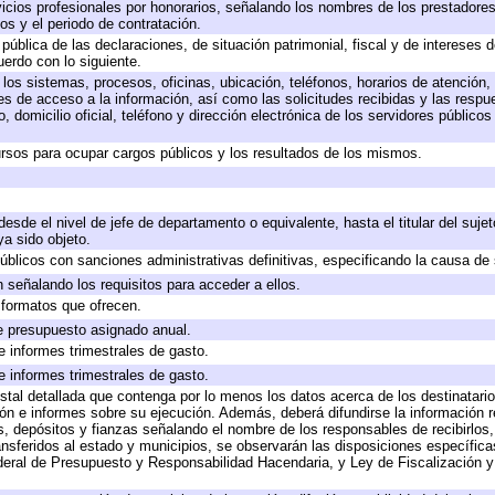
icios profesionales por honorarios, señalando los nombres de los prestadores 
os y el periodo de contratación.
 pública de las declaraciones, de situación patrimonial, fiscal y de intereses d
uerdo con lo siguiente.
 los sistemas, procesos, oficinas, ubicación, teléfonos, horarios de atención,
es de acceso a la información, así como las solicitudes recibidas y las respu
 domicilio oficial, teléfono y dirección electrónica de los servidores público
rsos para ocupar cargos públicos y los resultados de los mismos.
 desde el nivel de jefe de departamento o equivalente, hasta el titular del suj
a sido objeto.
 públicos con sanciones administrativas definitivas, especificando la causa de 
 señalando los requisitos para acceder a ellos.
y formatos que ofrecen.
e presupuesto asignado anual.
e informes trimestrales de gasto.
e informes trimestrales de gasto.
stal detallada que contenga por lo menos los datos acerca de los destinatario
 e informes sobre su ejecución. Además, deberá difundirse la información re
, depósitos y fianzas señalando el nombre de los responsables de recibirlos, 
ransferidos al estado y municipios, se observarán las disposiciones específic
eral de Presupuesto y Responsabilidad Hacendaria, y Ley de Fiscalización y