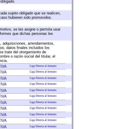
 obligado.
cada sujeto obligado que se realicen,
 caso hubieren sido promovidos.
 motivo, se les asigne o permita usar
informes que dichas personas les
a, adquisiciones, arrendamientos,
s, datos finales incluidos los
e trate del otorgamiento de
bre o razón social del titular, el
ncia.
IVA
Liga Directa al formato
IVA
Liga Directa al formato
IVA
Liga Directa al formato
IVA
Liga Directa al formato
IVA
Liga Directa al formato
IVA
Liga Directa al formato
IVA
Liga Directa al formato
IVA
Liga Directa al formato
IVA
Liga Directa al formato
IVA
Liga Directa al formato
IVA
Liga Directa al formato