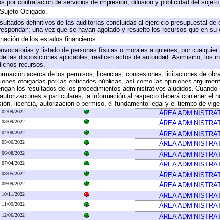
 por contratación de servicios de impresión, difusión y publicidad del sujeto
 Sujeto Obligado.
sultados definitivos de las auditorías concluidas al ejercicio presupuestal de 
rrespondan; una vez que se hayan agotado y resuelto los recursos que en su
inación de los estados financieros.
onvocatorias y listado de personas físicas o morales a quienes, por cualquier
 de las disposiciones aplicables, realicen actos de autoridad. Asimismo, los 
dichos recursos.
formación acerca de los permisos, licencias, concesiones, licitaciones de obr
ciones otorgadas por las entidades públicas, así como las opiniones argumento
gan los resultados de los procedimientos administrativos aludidos. Cuando s
utorizaciones a particulares, la información al respecto deberá contener el nom
ión, licencia, autorización o permiso, el fundamento legal y el tiempo de vige
02/09/2022
ÁREA ADMINISTRAT
03/09/2022
ÁREA ADMINISTRAT
04/08/2022
ÁREA ADMINISTRAT
05/06/2022
ÁREA ADMINISTRAT
06/08/2022
ÁREA ADMINISTRAT
07/04/2022
ÁREA ADMINISTRAT
08/05/2022
ÁREA ADMINISTRAT
09/09/2022
ÁREA ADMINISTRAT
10/11/2022
ÁREA ADMINISTRAT
11/09/2022
ÁREA ADMINISTRAT
12/06/2022
ÁREA ADMINISTRAT