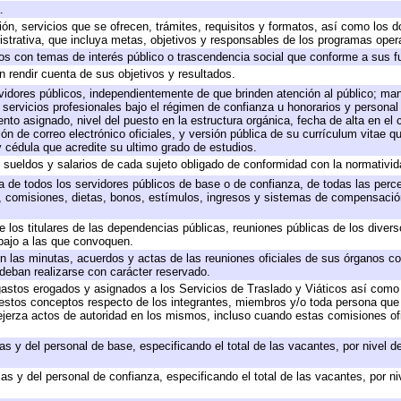
.
ión, servicios que se ofrecen, trámites, requisitos y formatos, así como los
trativa, que incluya metas, objetivos y responsables de los programas operat
ados con temas de interés público o trascendencia social que conforme a sus f
n rendir cuenta de sus objetivos y resultados.
ervidores públicos, independientemente de que brinden atención al público; ma
 servicios profesionales bajo el régimen de confianza u honorarios y personal d
o asignado, nivel del puesto en la estructura orgánica, fecha de alta en el c
ión de correo electrónico oficiales, y versión pública de su currículum vitae q
 y cédula que acredite su ultimo grado de estudios.
e sueldos y salarios de cada sujeto obligado de conformidad con la normativid
ta de todos los servidores públicos de base o de confianza, de todas las perc
s, comisiones, dietas, bonos, estímulos, ingresos y sistemas de compensación
e los titulares de las dependencias públicas, reuniones públicas de los diver
bajo a las que convoquen.
 en las minutas, acuerdos y actas de las reuniones oficiales de sus órganos co
deban realizarse con carácter reservado.
 gastos erogados y asignados a los Servicios de Traslado y Viáticos así com
 a estos conceptos respecto de los integrantes, miembros y/o toda persona q
ejerza actos de autoridad en los mismos, incluso cuando estas comisiones ofi
as y del personal de base, especificando el total de las vacantes, por nivel 
as y del personal de confianza, especificando el total de las vacantes, por n