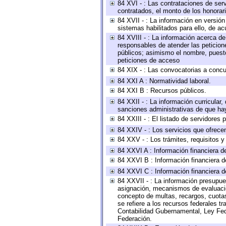
84 XVI - : Las contrataciones de serv
contratados, el monto de los honorari
84 XVII - : La información en versión
sistemas habilitados para ello, de ac
84 XVIII - : La información acerca de
responsables de atender las peticion
públicos; asimismo el nombre, puesto,
peticiones de acceso
84 XIX - : Las convocatorias a concu
84 XXI A : Normatividad laboral.
84 XXI B : Recursos públicos.
84 XXII - : La información curricular,
sanciones administrativas de que hay
84 XXIII - : El listado de servidores
84 XXIV - : Los servicios que ofrecen
84 XXV - : Los trámites, requisitos 
84 XXVI A : Información financiera d
84 XXVI B : Información financiera d
84 XXVI C : Información financiera d
84 XXVII - : La información presupue
asignación, mecanismos de evaluación
concepto de multas, recargos, cuotas
se refiere a los recursos federales t
Contabilidad Gubernamental, Ley Fed
Federación.