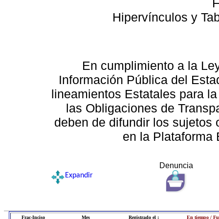
F
Hipervínculos y Ta
En cumplimiento a la Le
Información Pública del Esta
lineamientos Estatales para la
las Obligaciones de Transp
deben de difundir los sujetos 
en la Plataforma 
Denuncia
Expandir
Frac-Inciso
Mes
Registrado el :
En tiempo / Fu