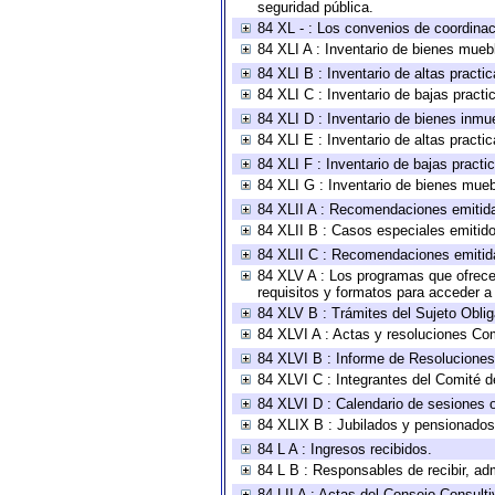
seguridad pública.
84 XL - : Los convenios de coordinac
84 XLI A : Inventario de bienes mueb
84 XLI B : Inventario de altas pract
84 XLI C : Inventario de bajas pract
84 XLI D : Inventario de bienes inmu
84 XLI E : Inventario de altas pract
84 XLI F : Inventario de bajas pract
84 XLI G : Inventario de bienes mue
84 XLII A : Recomendaciones emitid
84 XLII B : Casos especiales emitid
84 XLII C : Recomendaciones emitid
84 XLV A : Los programas que ofrecen
requisitos y formatos para acceder 
84 XLV B : Trámites del Sujeto Obli
84 XLVI A : Actas y resoluciones Co
84 XLVI B : Informe de Resoluciones
84 XLVI C : Integrantes del Comité d
84 XLVI D : Calendario de sesiones o
84 XLIX B : Jubilados y pensionados
84 L A : Ingresos recibidos.
84 L B : Responsables de recibir, adm
84 LII A : Actas del Consejo Consulti