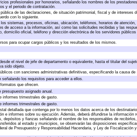
icios profesionales por honorarios, señalando los nombres de los prestadores 
os y el periodo de contratación.
 pública de las declaraciones, de situación patrimonial, fiscal y de intereses d
uerdo con lo siguiente.
 los sistemas, procesos, oficinas, ubicación, teléfonos, horarios de atención,
es de acceso a la información, así como las solicitudes recibidas y las respu
 domicilio oficial, teléfono y dirección electrónica de los servidores público
rsos para ocupar cargos públicos y los resultados de los mismos.
 desde el nivel de jefe de departamento o equivalente, hasta el titular del suj
a sido objeto.
 públicos con sanciones administrativas definitivas, especificando la causa de 
 señalando los requisitos para acceder a ellos.
y formatos que ofrecen.
e presupuesto asignado anual.
e informes trimestrales de gasto.
e informes trimestrales de gasto.
stal detallada que contenga por lo menos los datos acerca de los destinatario
 e informes sobre su ejecución. Además, deberá difundirse la información re
, depósitos y fianzas señalando el nombre de los responsables de recibirlos, 
ransferidos al estado y municipios, se observarán las disposiciones específic
eral de Presupuesto y Responsabilidad Hacendaria, y Ley de Fiscalización y