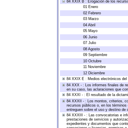
84 XXIX B : Erogación de los recursos
01 Enero
02 Febrero
03 Marzo
04 Abril
05 Mayo
06 Junio
07 Julio
08 Agosto
09 Septiembre
10 Octubre
11 Noviembre
12 Diciembre
84 XXIX E : Medios electrónicos del
84 XXX - : Los informes finales de re
en su caso, las aclaraciones que co
84 XXXI - : El resultado de la dictam
84 XXXII - : Los montos, criterios, c
recursos públicos o, en los términos
entreguen sobre el uso y destino de 
84 XXXIII - : Las convocatorias e in
prestaciones de servicios y autoriza
expedientes y documentos que conten
concesiones y licencias, permisos o a