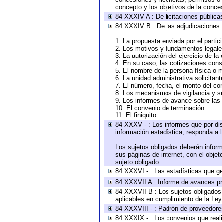
concepto y los objetivos de la conces
84 XXXIV A : De licitaciones públicas
84 XXXIV B : De las adjudicaciones 
1. La propuesta enviada por el partic
2. Los motivos y fundamentos legales
3. La autorización del ejercicio de la
4. En su caso, las cotizaciones con
5. El nombre de la persona física o 
6. La unidad administrativa solicitan
7. El número, fecha, el monto del con
8. Los mecanismos de vigilancia y s
9. Los informes de avance sobre las 
10. El convenio de terminación.
11. El finiquito
84 XXXV - : Los informes que por dis
información estadística, responda a 
Los sujetos obligados deberán inform
sus páginas de internet, con el obje
sujeto obligado.
84 XXXVI - : Las estadísticas que g
84 XXXVII A : Informe de avances pr
84 XXXVII B : Los sujetos obligados 
aplicables en cumplimiento de la Le
84 XXXVIII - : Padrón de proveedores
84 XXXIX - : Los convenios que reali