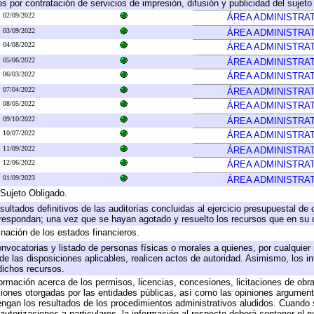
 por contratación de servicios de impresión, difusión y publicidad del sujeto
02/09/2022
ÁREA ADMINISTRAT
03/09/2022
ÁREA ADMINISTRAT
04/08/2022
ÁREA ADMINISTRAT
05/06/2022
ÁREA ADMINISTRAT
06/03/2022
ÁREA ADMINISTRAT
07/04/2022
ÁREA ADMINISTRAT
08/05/2022
ÁREA ADMINISTRAT
09/10/2022
ÁREA ADMINISTRAT
10/07/2022
ÁREA ADMINISTRAT
11/09/2022
ÁREA ADMINISTRAT
12/06/2022
ÁREA ADMINISTRAT
01/09/2023
ÁREA ADMINISTRAT
 Sujeto Obligado.
sultados definitivos de las auditorías concluidas al ejercicio presupuestal de 
rrespondan; una vez que se hayan agotado y resuelto los recursos que en su
inación de los estados financieros.
onvocatorias y listado de personas físicas o morales a quienes, por cualquier
 de las disposiciones aplicables, realicen actos de autoridad. Asimismo, los 
dichos recursos.
formación acerca de los permisos, licencias, concesiones, licitaciones de obr
ciones otorgadas por las entidades públicas, así como las opiniones argumento
gan los resultados de los procedimientos administrativos aludidos. Cuando s
utorizaciones a particulares, la información al respecto deberá contener el nom