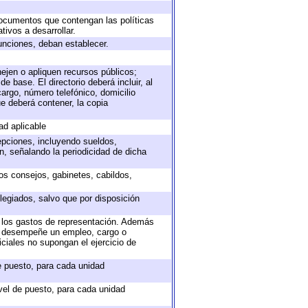
 documentos que contengan las políticas
ivos a desarrollar.
unciones, deban establecer.
nejen o apliquen recursos públicos;
e base. El directorio deberá incluir, al
argo, número telefónico, domicilio
ue deberá contener, la copia
ad aplicable
epciones, incluyendo sueldos,
, señalando la periodicidad de dicha
sos consejos, gabinetes, cabildos,
legiados, salvo que por disposición
o los gastos de representación. Además
ue desempeñe un empleo, cargo o
ciales no supongan el ejercicio de
de puesto, para cada unidad
ivel de puesto, para cada unidad