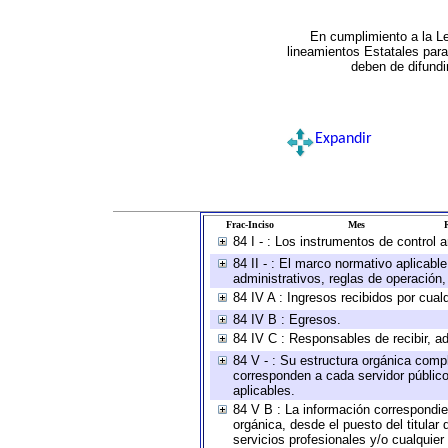
En cumplimiento a la L
lineamientos Estatales par
deben de difundi
Expandir
Frac-Inciso
Mes
R
84 I - : Los instrumentos de control 
84 II - : El marco normativo aplicabl
administrativos, reglas de operación, c
84 IV A : Ingresos recibidos por cual
84 IV B : Egresos.
84 IV C : Responsables de recibir, ad
84 V - : Su estructura orgánica compl
corresponden a cada servidor público
aplicables.
84 V B : La información correspondien
orgánica, desde el puesto del titular
servicios profesionales y/o cualquier 