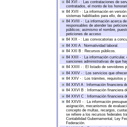
84 XVI - : Las contrataciones de serv
contratados, el monto de los honorari
84 XVII - : La información en versión
sistemas habilitados para ello, de ac
84 XVIII - : La información acerca de
responsables de atender las peticion
públicos; asimismo el nombre, puesto,
peticiones de acceso
84 XIX - : Las convocatorias a concu
84 XXI A : Normatividad laboral.
84 XXI B : Recursos públicos.
84 XXII - : La información curricular,
sanciones administrativas de que hay
84 XXIII - : El listado de servidores
84 XXIV - : Los servicios que ofrecen
84 XXV - : Los trámites, requisitos 
84 XXVI A : Información financiera d
84 XXVI B : Información financiera d
84 XXVI C : Información financiera d
84 XXVII - : La información presupue
asignación, mecanismos de evaluación
concepto de multas, recargos, cuotas
se refiere a los recursos federales t
Contabilidad Gubernamental, Ley Fed
Federación.