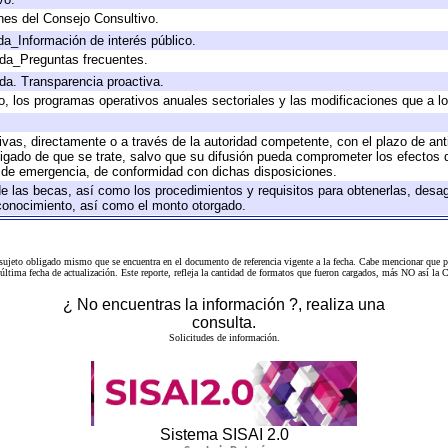
nes del Consejo Consultivo.
da_Información de interés público.
ada_Preguntas frecuentes.
ada. Transparencia proactiva.
llo, los programas operativos anuales sectoriales y las modificaciones que a
tivas, directamente o a través de la autoridad competente, con el plazo de an
bligado de que se trate, salvo que su difusión pueda comprometer los efectos 
s de emergencia, de conformidad con dichas disposiciones.
 de las becas, así como los procedimientos y requisitos para obtenerlas, desa
l conocimiento, así como el monto otorgado.
 sujeto obligado mismo que se encuentra en el
documento de referencia
vigente a la fecha. Cabe mencionar que p
a última fecha de actualización. Este reporte, refleja la cantidad de formatos que fueron cargados, más NO así
¿ No encuentras la información ?, realiza una
consulta.
Solicitudes de información.
Sistema SISAI 2.0