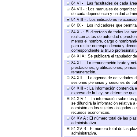
84 VI - : Las facultades de cada área
84 VII - : Los manuales de organizac
de cada dependencia y unidad adminis
84 VIII - : Los indicadores relacion
84 IX - : Los indicadores que permita
84 X - : El directorio de todos los s
realicen actos de autoridad o presten
menos el nombre, cargo o nombramient
para recibir correspondencia y direcc
correspondiente al título profesional
84 XI A : Se publicará el tabulador d
84 XI - : La remuneración bruta y ne
prestaciones, gratificaciones, prima
remuneración.
84 XII - : La agenda de actividades d
sesiones plenarias y sesiones de tra
84 XIII - : La información contenida
expresa de la Ley, se determine que 
84 XIV 1 : La información sobre los
se difundirá la información relativa
comisión en los sujetos obligados o 
recursos económicos.
84 XV A : El número total de las plaz
administrativa.
84 XV B : El número total de las plaz
administrativa.