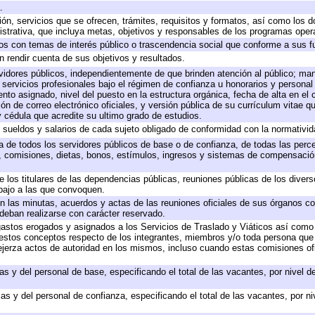
.
ión, servicios que se ofrecen, trámites, requisitos y formatos, así como los
trativa, que incluya metas, objetivos y responsables de los programas operat
ados con temas de interés público o trascendencia social que conforme a sus f
n rendir cuenta de sus objetivos y resultados.
ervidores públicos, independientemente de que brinden atención al público; ma
 servicios profesionales bajo el régimen de confianza u honorarios y personal d
o asignado, nivel del puesto en la estructura orgánica, fecha de alta en el c
ión de correo electrónico oficiales, y versión pública de su currículum vitae q
 y cédula que acredite su ultimo grado de estudios.
e sueldos y salarios de cada sujeto obligado de conformidad con la normativid
ta de todos los servidores públicos de base o de confianza, de todas las perc
s, comisiones, dietas, bonos, estímulos, ingresos y sistemas de compensación
e los titulares de las dependencias públicas, reuniones públicas de los diver
bajo a las que convoquen.
 en las minutas, acuerdos y actas de las reuniones oficiales de sus órganos co
deban realizarse con carácter reservado.
 gastos erogados y asignados a los Servicios de Traslado y Viáticos así com
 a estos conceptos respecto de los integrantes, miembros y/o toda persona q
ejerza actos de autoridad en los mismos, incluso cuando estas comisiones ofi
as y del personal de base, especificando el total de las vacantes, por nivel 
as y del personal de confianza, especificando el total de las vacantes, por n