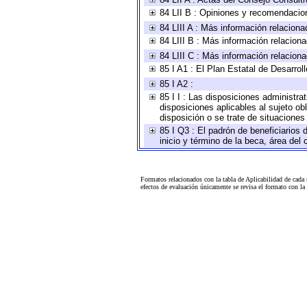
84 LII B : Opiniones y recomendacio
84 LIII A : Más información relaciona
84 LIII B : Más información relacion
84 LIII C : Más información relacion
85 I A1 : El Plan Estatal de Desarro
85 I A2 :
85 I I : Las disposiciones administra
disposiciones aplicables al sujeto o
disposición o se trate de situacione
85 I Q3 : El padrón de beneficiarios
inicio y término de la beca, área de
Formatos relacionados con la tabla de Aplicabilidad de cada
efectos de evaluación únicamente se revisa el formato con l