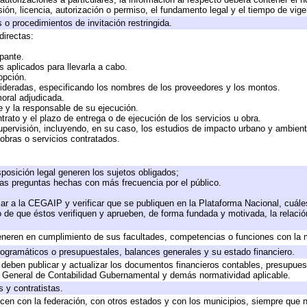
ión, licencia, autorización o permiso, el fundamento legal y el tiempo de vige
 o procedimientos de invitación restringida.
directas:
ipante.
 aplicados para llevarla a cabo.
 opción.
sideradas, especificando los nombres de los proveedores y los montos.
moral adjudicada.
te y la responsable de su ejecución.
trato y el plazo de entrega o de ejecución de los servicios u obra.
upervisión, incluyendo, en su caso, los estudios de impacto urbano y ambien
obras o servicios contratados.
posición legal generen los sujetos obligados;
las preguntas hechas con más frecuencia por el público.
ar a la CEGAIP y verificar que se publiquen en la Plataforma Nacional, cuále
to de que éstos verifiquen y aprueben, de forma fundada y motivada, la relaci
eneren en cumplimiento de sus facultades, competencias o funciones con la 
ogramáticos o presupuestales, balances generales y su estado financiero.
deben publicar y actualizar los documentos financieros contables, presupues
y General de Contabilidad Gubernamental y demás normatividad aplicable.
 y contratistas.
cen con la federación, con otros estados y con los municipios, siempre que 