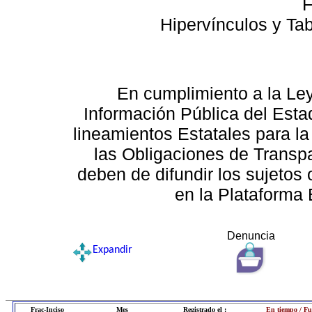
F
Hipervínculos y Ta
En cumplimiento a la Le
Información Pública del Esta
lineamientos Estatales para la
las Obligaciones de Transp
deben de difundir los sujetos 
en la Plataforma 
Denuncia
Expandir
Frac-Inciso
Mes
Registrado el :
En tiempo / Fu