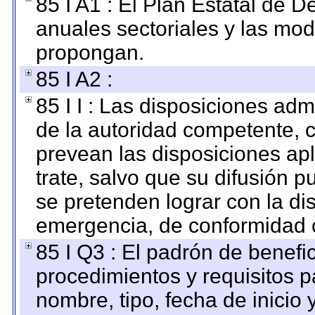
85 I A1 : El Plan Estatal de D
anuales sectoriales y las mo
propongan.
85 I A2 :
85 I I : Las disposiciones adm
de la autoridad competente, c
prevean las disposiciones apl
trate, salvo que su difusión
se pretenden lograr con la di
emergencia, de conformidad c
85 I Q3 : El padrón de benefi
procedimientos y requisitos 
nombre, tipo, fecha de inicio 